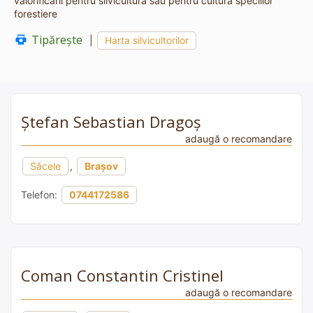
valorificării pentru silvicultură sau pentru cultura speciilor
forestiere
Tipărește
|
Harta silvicultorilor
Ștefan Sebastian Dragoș
adaugă o recomandare
Săcele
,
Brașov
Telefon:
0744172586
Coman Constantin Cristinel
adaugă o recomandare