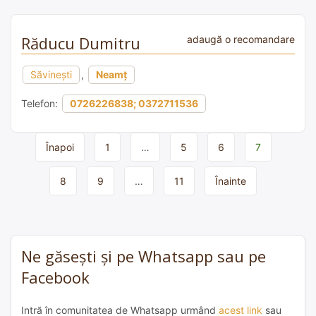
Răducu Dumitru
adaugă o recomandare
Săvinești
,
Neamț
Telefon:
0726226838; 0372711536
Page
Înapoi
1
…
5
6
7
navigation
8
9
…
11
Înainte
Ne găsești și pe Whatsapp sau pe
Facebook
Intră în comunitatea de Whatsapp urmând
acest link
sau