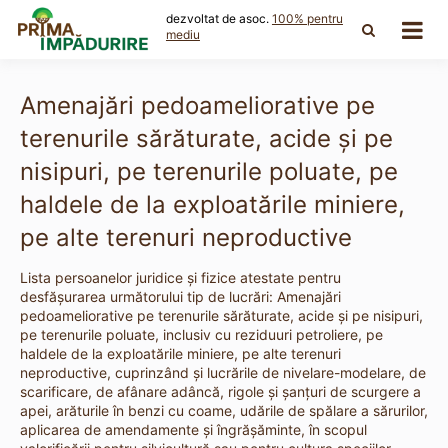
Skip
dezvoltat de asoc.
100% pentru
to
mediu
content
Amenajări pedoameliorative pe
terenurile sărăturate, acide şi pe
nisipuri, pe terenurile poluate, pe
haldele de la exploatările miniere,
pe alte terenuri neproductive
Lista persoanelor juridice și fizice atestate pentru
desfășurarea următorului tip de lucrări: Amenajări
pedoameliorative pe terenurile sărăturate, acide şi pe nisipuri,
pe terenurile poluate, inclusiv cu reziduuri petroliere, pe
haldele de la exploatările miniere, pe alte terenuri
neproductive, cuprinzând şi lucrările de nivelare-modelare, de
scarificare, de afânare adâncă, rigole şi şanţuri de scurgere a
apei, arăturile în benzi cu coame, udările de spălare a sărurilor,
aplicarea de amendamente şi îngrăşăminte, în scopul