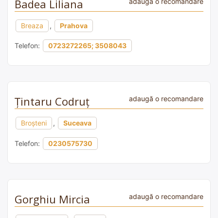
Badea Liliana
adaugă o recomandare
Breaza
,
Prahova
Telefon:
0723272265; 3508043
Ţintaru Codruț
adaugă o recomandare
Broșteni
,
Suceava
Telefon:
0230575730
Gorghiu Mircia
adaugă o recomandare