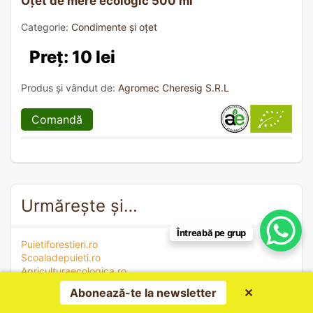
Oțet de mere ecologic 500 ml
Categorie:
Condimente și oțet
Preț: 10 lei
Produs și vândut de:
Agromec Cheresig S.R.L
Comandă
Urmărește și…
Întreabă pe grup
Puietiforestieri.ro
Scoaladepuieti.ro
Agriculturaecologica.ro
Colectaredeseuri.ro
Abonează-te la newsletter
✕
Adoptiicaini.ro
Adoptiipisici.ro