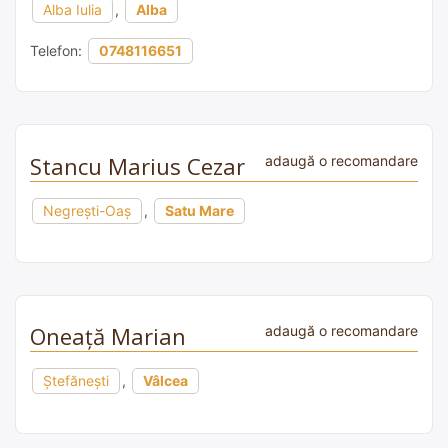
Alba Iulia
,
Alba
Telefon:
0748116651
Stancu Marius Cezar
adaugă o recomandare
Negrești-Oaș
,
Satu Mare
Oneață Marian
adaugă o recomandare
Ştefănești
,
Vâlcea