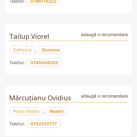
Telefon:
0746176222
Tailup Viorel
adaugă o recomandare
Dolhasca
,
Suceava
Telefon:
0745008320
Mărcuțianu Ovidius
adaugă o recomandare
Piatra Neamț
,
Neamț
Telefon:
0732010777