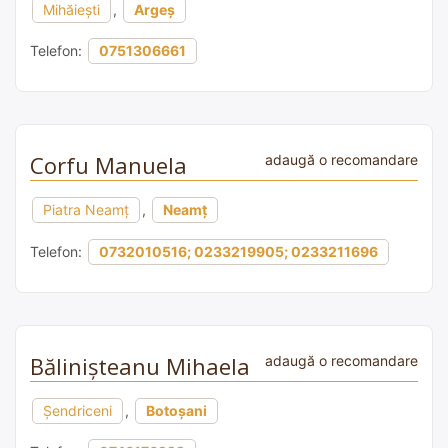
Mihăiești
,
Argeș
Telefon:
0751306661
Corfu Manuela
adaugă o recomandare
Piatra Neamț
,
Neamț
Telefon:
0732010516; 0233219905; 0233211696
Bălinișteanu Mihaela
adaugă o recomandare
Şendriceni
,
Botoșani