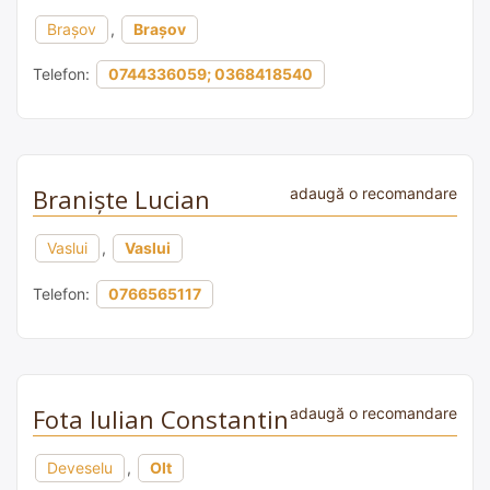
Brașov
,
Brașov
Telefon:
0744336059; 0368418540
Braniște Lucian
adaugă o recomandare
Vaslui
,
Vaslui
Telefon:
0766565117
Fota Iulian Constantin
adaugă o recomandare
Deveselu
,
Olt