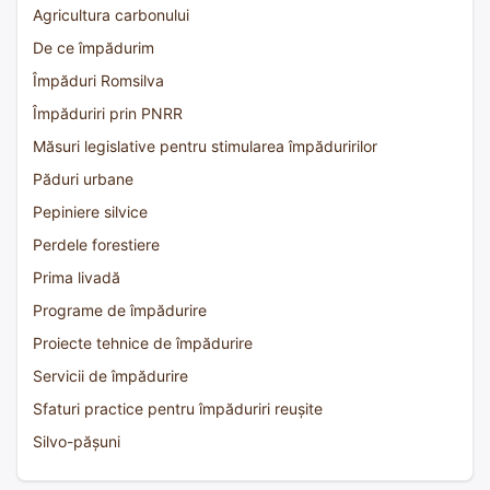
Agricultura carbonului
De ce împădurim
Împăduri Romsilva
Împăduriri prin PNRR
Măsuri legislative pentru stimularea împăduririlor
Păduri urbane
Pepiniere silvice
Perdele forestiere
Prima livadă
Programe de împădurire
Proiecte tehnice de împădurire
Servicii de împădurire
Sfaturi practice pentru împăduriri reușite
Silvo-pășuni