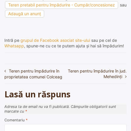
Teren pretabil pentru împădurire - Cumpăr/concesionez
sau
Adaugă un anunț
Intră pe
grupul de Facebook asociat site-ului
sau pe cel de
Whatsapp
, spune-ne cu ce te putem ajuta și hai să împădurim!
Teren pentru împădurire în
Teren pentru împădurire în jud.
Navigare
Mehedinți
proprietatea comunei Colceag
în
articole
Lasă un răspuns
Adresa ta de email nu va fi publicată.
Câmpurile obligatorii sunt
marcate cu
*
Comentariu
*