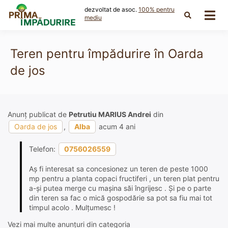
Skip
dezvoltat de asoc.
100% pentru
to
mediu
content
Teren pentru împădurire în Oarda
de jos
Anunț publicat de
Petrutiu MARIUS Andrei
din
Oarda de jos
,
Alba
acum 4 ani
Telefon:
0756026559
Aș fi interesat sa concesionez un teren de peste 1000
mp pentru a planta copaci fructiferi , un teren plat pentru
a-și putea merge cu mașina săi îngrijesc . Și pe o parte
din teren sa fac o mică gospodărie sa pot sa fiu mai tot
timpul acolo . Mulțumesc !
Vezi mai multe anunțuri din categoria