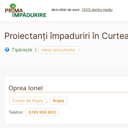
Skip
to
dezvoltat de asoc.
100% pentru mediu
content
Proiectanți împaduriri în Curte
Tipărește
|
Harta silvicultorilor
Oprea Ionel
Curtea de Argeș
,
Argeș
Telefon:
0745 956 903