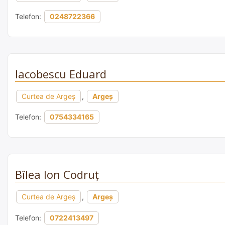
Telefon:
0248722366
Iacobescu Eduard
Curtea de Argeș
,
Argeș
Telefon:
0754334165
Bîlea Ion Codruț
Curtea de Argeș
,
Argeș
Telefon:
0722413497