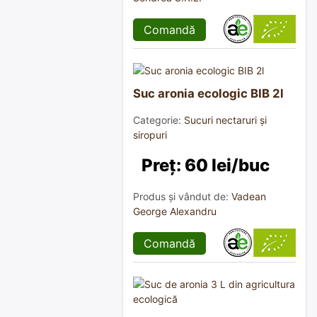
Comandă
Suc aronia ecologic BIB 2l
Categorie:
Sucuri nectaruri și
siropuri
Preț: 60 lei/buc
Produs și vândut de:
Vadean
George Alexandru
Comandă