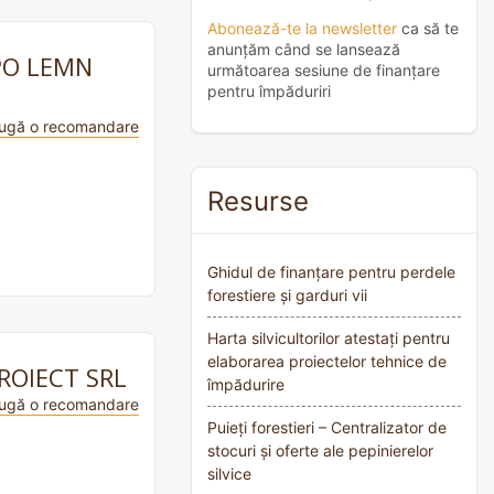
Abonează-te la newsletter
ca să te
anunțăm când se lansează
EXPO LEMN
următoarea sesiune de finanțare
pentru împăduriri
ugă o recomandare
Resurse
Ghidul de finanțare pentru perdele
forestiere și garduri vii
Harta silvicultorilor atestați pentru
elaborarea proiectelor tehnice de
PROIECT SRL
împădurire
ugă o recomandare
Puieți forestieri – Centralizator de
stocuri și oferte ale pepinierelor
silvice