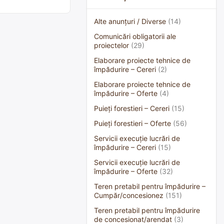
Alte anunțuri / Diverse
(14)
Comunicări obligatorii ale
proiectelor
(29)
Elaborare proiecte tehnice de
împădurire – Cereri
(2)
Elaborare proiecte tehnice de
împădurire – Oferte
(4)
Puieți forestieri – Cereri
(15)
Puieți forestieri – Oferte
(56)
Servicii execuție lucrări de
împădurire – Cereri
(15)
Servicii execuție lucrări de
împădurire – Oferte
(32)
Teren pretabil pentru împădurire –
Cumpăr/concesionez
(151)
Teren pretabil pentru împădurire
de concesionat/arendat
(3)