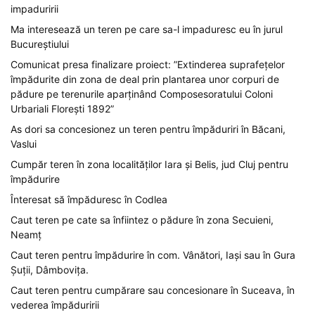
impaduririi
Ma interesează un teren pe care sa-l impaduresc eu în jurul
Bucureștiului
Comunicat presa finalizare proiect: ”Extinderea suprafețelor
împădurite din zona de deal prin plantarea unor corpuri de
pădure pe terenurile aparținând Composesoratului Coloni
Urbariali Florești 1892”
As dori sa concesionez un teren pentru împăduriri în Băcani,
Vaslui
Cumpăr teren în zona localităților Iara și Belis, jud Cluj pentru
împădurire
Înteresat să împăduresc în Codlea
Caut teren pe cate sa înfiintez o pădure în zona Secuieni,
Neamț
Caut teren pentru împădurire în com. Vânători, Iași sau în Gura
Șuții, Dâmbovița.
Caut teren pentru cumpărare sau concesionare în Suceava, în
vederea împăduririi