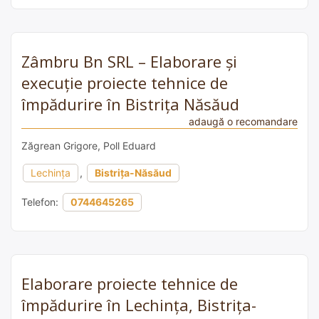
Zâmbru Bn SRL – Elaborare și
execuție proiecte tehnice de
împădurire în Bistrița Năsăud
adaugă o recomandare
Zăgrean Grigore, Poll Eduard
Lechința
,
Bistrița-Năsăud
Telefon:
0744645265
Elaborare proiecte tehnice de
împădurire în Lechința, Bistrița-