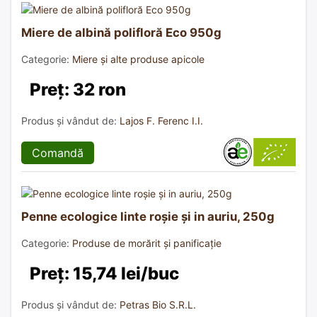
Miere de albină polifloră Eco 950g
Categorie:
Miere și alte produse apicole
Preț: 32 ron
Produs și vândut de:
Lajos F. Ferenc I.I.
Comandă
Penne ecologice linte roșie și in auriu, 250g
Categorie:
Produse de morărit și panificație
Preț: 15,74 lei/buc
Produs și vândut de:
Petras Bio S.R.L.