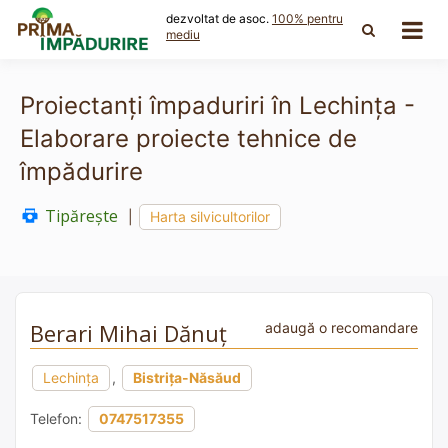
Skip
dezvoltat de asoc.
100% pentru
to
mediu
content
Proiectanți împaduriri în Lechința -
Elaborare proiecte tehnice de
împădurire
Tipărește
|
Harta silvicultorilor
Berari Mihai Dănuț
adaugă o recomandare
Lechința
,
Bistrița-Năsăud
Telefon:
0747517355