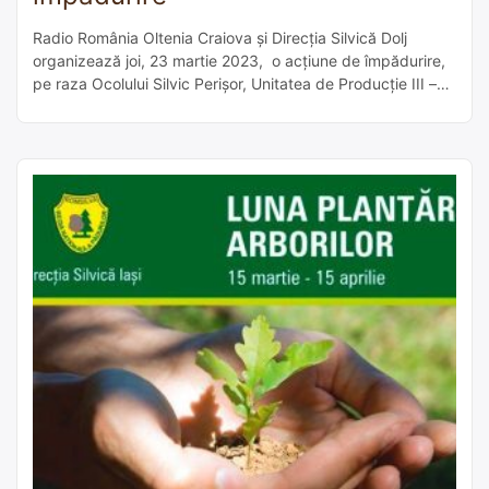
Radio România Oltenia Craiova și Direcția Silvică Dolj
organizează joi, 23 martie 2023, o acțiune de împădurire,
pe raza Ocolului Silvic Perișor, Unitatea de Producție III –
Târnava, județul Dolj. La acțiunea care se desfășoară în
cadrul campaniei „Plantează un copac – sădește o
speranță!” și care marchează ”Luna Plantării Arborilor”, ni
se vor alătura militari […]