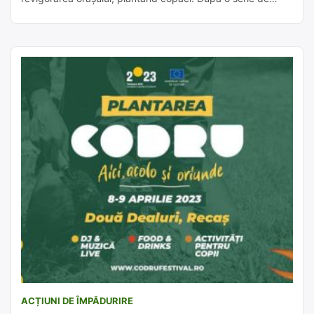
acțiuni similare desfășurate cu succes în întreg județul
Timiș, este rândul Lugojului să devină mai verde. Plantarea
copacilor este prevăzută pentru zilele de miercuri, 15
martie, și joi, 16 martie, […]
ACȚIUNI DE ÎMPĂDURIRE