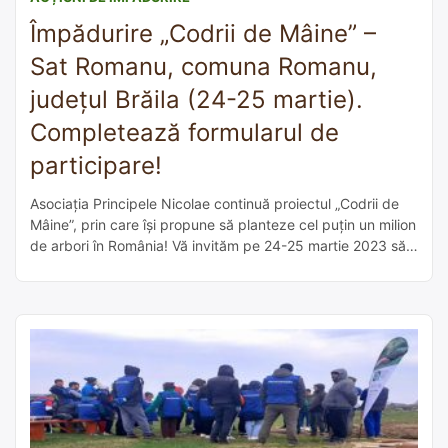
Împădurire „Codrii de Mâine” –
Sat Romanu, comuna Romanu,
județul Brăila (24-25 martie).
Completează formularul de
participare!
Asociația Principele Nicolae continuă proiectul „Codrii de
Mâine”, prin care își propune să planteze cel puțin un milion
de arbori în România! Vă invităm pe 24-25 martie 2023 să
ne fiți alături la un nouă acțiune de împădurire, în satul
Romanu, comuna Romanu, județul Brăila, unde vom planta
10.000 de puieți de salcâm alături de Nicolae […]