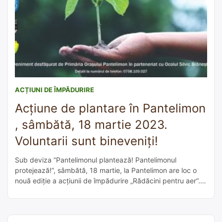
ACȚIUNI DE ÎMPĂDURIRE
Acțiune de plantare în Pantelimon
, sâmbătă, 18 martie 2023.
Voluntarii sunt bineveniți!
Sub deviza ”Pantelimonul plantează! Pantelimonul
protejează!”, sâmbătă, 18 martie, la Pantelimon are loc o
nouă ediție a acțiunii de împădurire „Rădăcini pentru aer”.
De la ora 10:00, primăria dă startul unei noi runde de
plantare a puieților de stejar în pădurea Pustnicu.
”Împreună le oferim copiilor noștri o lecție despre