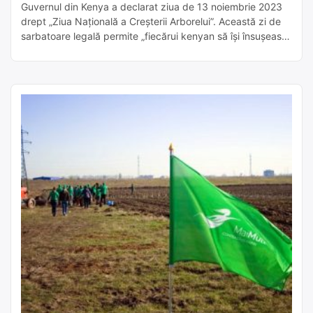
Guvernul din Kenya a declarat ziua de 13 noiembrie 2023
drept „Ziua Națională a Creșterii Arborelui”. Această zi de
sarbatoare legală permite „fiecărui kenyan să își însușeascș
inițiativa”, potrivit ministrului Mediului, Soipan Tuya. Fiecare
kenyan este încurajat să planteze cel putin doi puieți, ceea
ce duce la atingerea obiectivului de 100 de milioane, Kenya
având […]