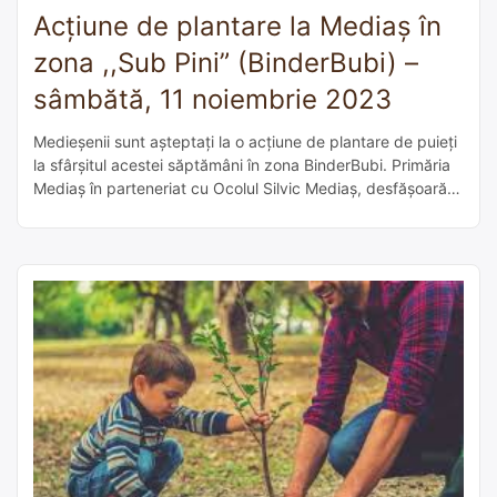
Acțiune de plantare la Mediaș în
zona ,,Sub Pini” (BinderBubi) –
sâmbătă, 11 noiembrie 2023
Medieșenii sunt așteptați la o acțiune de plantare de puieți
la sfârșitul acestei săptămâni în zona BinderBubi. Primăria
Mediaș în parteneriat cu Ocolul Silvic Mediaș, desfășoară
sâmbătă, 11 noiembrie, începând cu ora 10, o acțiune de
plantare de puieți forestieri în zona ,,Sub Pini” (BinderBubi).
Toți medieșenii care doresc să se implice sunt așteptați
începând […]