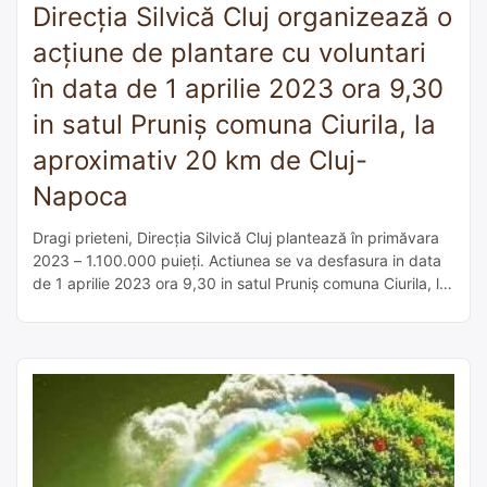
Direcția Silvică Cluj organizează o
acțiune de plantare cu voluntari
în data de 1 aprilie 2023 ora 9,30
in satul Pruniș comuna Ciurila, la
aproximativ 20 km de Cluj-
Napoca
Dragi prieteni, Direcția Silvică Cluj plantează în primăvara
2023 – 1.100.000 puieți. Actiunea se va desfasura in data
de 1 aprilie 2023 ora 9,30 in satul Pruniș comuna Ciurila, la
aproximativ 20 km de Cluj-Napoca. Punctul de intâlnire va
fi semnalizat cu pancarte. Se vor planta puieți de gorun,
cires, tei și paltin. Direcția Silvică […]