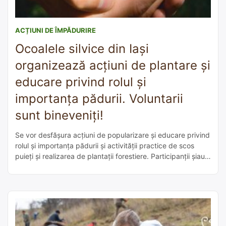
ACȚIUNI DE ÎMPĂDURIRE
Ocoalele silvice din Iași
organizează acțiuni de plantare și
educare privind rolul și
importanța pădurii. Voluntarii
sunt bineveniți!
Se vor desfășura acțiuni de popularizare și educare privind
rolul și importanța pădurii și activității practice de scos
puieți și realizarea de plantații forestiere. Participanții șiau
propus să contribuie la formarea unei atitudini ecologice
active și responsabile, care să determine manifestarea unei
conduite adecvate în raport cu mediul natural. Voluntarii
sunt bineveniți! Mai multe info […]