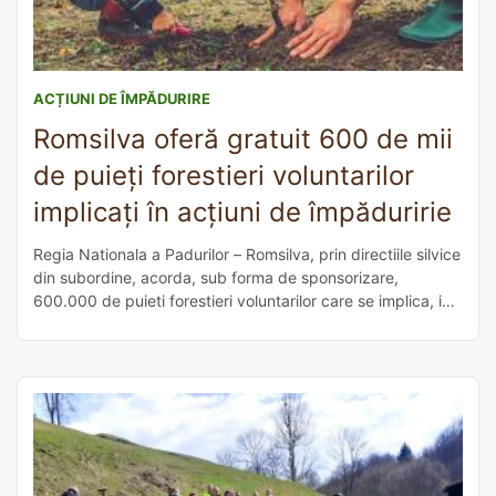
ACȚIUNI DE ÎMPĂDURIRE
Romsilva oferă gratuit 600 de mii
de puieți forestieri voluntarilor
implicați în acțiuni de împăduririe
Regia Nationala a Padurilor – Romsilva, prin directiile silvice
din subordine, acorda, sub forma de sponsorizare,
600.000 de puieti forestieri voluntarilor care se implica, in
campania de impaduriri din aceasta toamna, in actiuni de
impaduriri in afara fondului forestier national. Despre
condițiile în care puteți primi o sponsorizare cu puieți, găsiți
aici detalii. Solicitanții trebuie […]