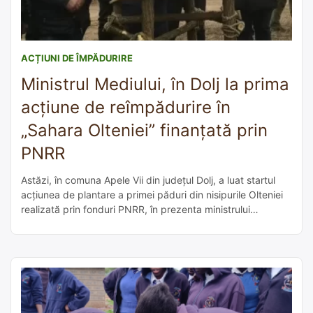
ACȚIUNI DE ÎMPĂDURIRE
Ministrul Mediului, în Dolj la prima
acțiune de reîmpădurire în
„Sahara Olteniei” finanțată prin
PNRR
Astăzi, în comuna Apele Vii din județul Dolj, a luat startul
acțiunea de plantare a primei păduri din nisipurile Olteniei
realizată prin fonduri PNRR, în prezenta ministrului
Mediului, Mircea Fechet Proiectul este unul de
reîmpădurire, deoarece acolo a existat la un moment dat o
pădure și este derulat de ocolul silvic privat „Renașterea
Pădurii”, care […]