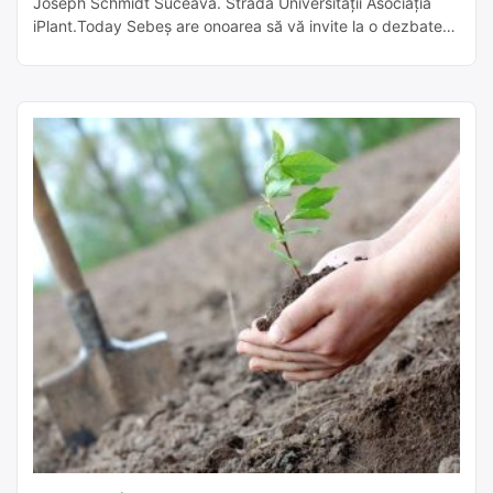
Joseph Schmidt Suceava. Strada Universității Asociația
iPlant.Today Sebeș are onoarea să vă invite la o dezbatere
– simpozion, la Suceava! Împreună cu gazdele noastre –
Facultatea de Silvicultură Suceava, prin amabilitatea dlui
Decan Conf. Dr. Ing. Ciprian Palaghianu, dorim să implicăm
studenții și elevii într-o discuție […]