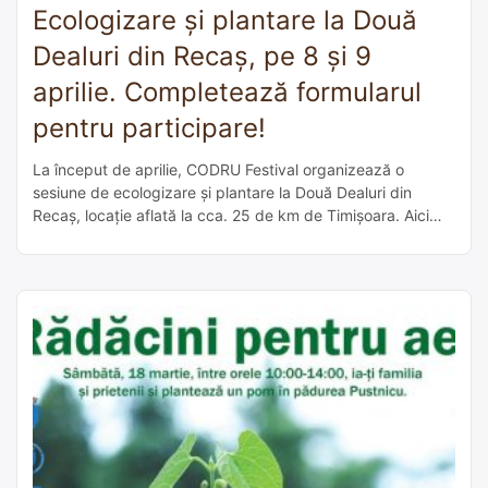
Ecologizare și plantare la Două
Dealuri din Recaș, pe 8 și 9
aprilie. Completează formularul
pentru participare!
La început de aprilie, CODRU Festival organizează o
sesiune de ecologizare și plantare la Două Dealuri din
Recaș, locație aflată la cca. 25 de km de Timișoara. Aici
urmează să fie plantați 10.000 de puieți de salcâm.
Voluntarii se pot înscrie completând un formular online. În
perioada 8-9 aprilie, cei de la CODRU Festival așteaptă […]