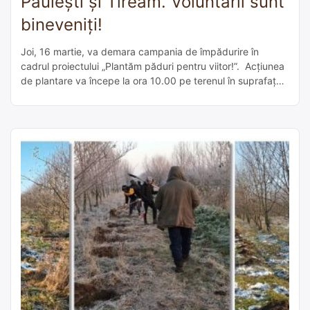
Păulești și Tiream. Voluntarii sunt
bineveniți!
Joi, 16 martie, va demara campania de împădurire în
cadrul proiectului „Plantăm păduri pentru viitor!”. Acţiunea
de plantare va începe la ora 10.00 pe terenul în suprafață
de 5 ha aparținând comunei Păulești, județul Satu Mare,
urmând a fi plantați peste 11.000 de puieți de plop negru.
Voluntarii sunt bineveniți! Cei care doresc să participe la
[…]