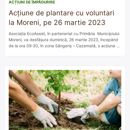
ACȚIUNI DE ÎMPĂDURIRE
Acțiune de plantare cu voluntari
la Moreni, pe 26 martie 2023
Asociația EcoAssist, în parteneriat cu Primăria Municipiului
Moreni, va desfășura duminică, 26 martie 2023, începând
de la ora 09:30, în zona Sângeriș – Cazemată, o acțiune de
plantare a 20.000 de puieți forestieri. Cei care vor să
participe la această activitate civică se pot înscrie și pot
solicita detalii, accesâd link-
ul: https://forms.gle/VtpFrvNYgRLUi8v28