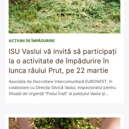
ACȚIUNI DE ÎMPĂDURIRE
ISU Vaslui vă invită să participați
la o activitate de împădurire în
lunca râului Prut, pe 22 martie
Asociația de Dezvoltare Intercomunitară EURONEST, în
colaborare cu Direcția Silvică Vaslui, Inspectoratul pentru
Situații de Urgență “Podul Înalt” al judeţului Vaslui și
Inspectoratul Școlar Judeţean Vaslui organizează în data
de 22 martie 2023, o campanie de împădurire în lunca
râului Prut, în localitatea Bumbăta, comuna Vetrișoaia.
Voluntarii care doresc să participe la această campanie de
[…]