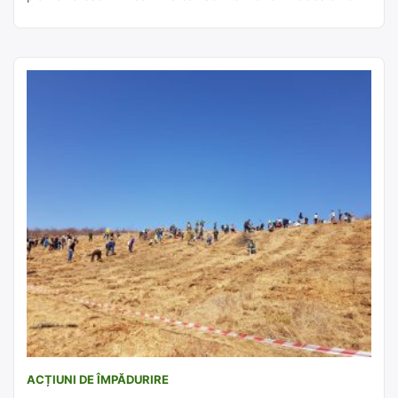
puteți alătura împăduririi unei alte zone. Haideți și ajutați-ne
să refacem pădurile de stejar demult pierdute din
Depresiunea Ciucului! Vă așteptăm cu nerăbdare la
Sândominic […]
ACȚIUNI DE ÎMPĂDURIRE