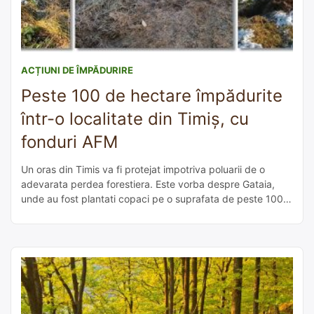
ACȚIUNI DE ÎMPĂDURIRE
Peste 100 de hectare împădurite
într-o localitate din Timiș, cu
fonduri AFM
Un oras din Timis va fi protejat impotriva poluarii de o
adevarata perdea forestiera. Este vorba despre Gataia,
unde au fost plantati copaci pe o suprafata de peste 100
de hectare. Numai in ultimele luni, de la finalul anului trecut
si pana in prezent, au fost impadurite nu mai putin de 54
de hectare la […]