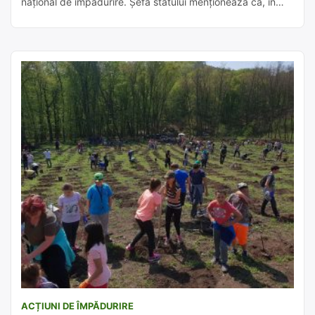
național de împădurire. Șefa statului menționează că, în
total, în acest an va fi plantată și regenerată pădure pe 7
mii de hectare. În această primăvară, au fost deja plantați
puieți și regenerată pădure pe 3 mii de hectare de […]
ACȚIUNI DE ÎMPĂDURIRE