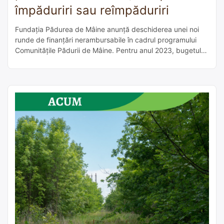
împăduriri sau reîmpăduriri
Fundația Pădurea de Mâine anunță deschiderea unei noi
runde de finanțări nerambursabile în cadrul programului
Comunitățile Pădurii de Mâine. Pentru anul 2023, bugetul
alocat este de 300.000 de Euro, iar granturile pot ajunge la
30.000 de Euro pentru un proiect. Proiectele pot fi depuse
de pe 1 până pe 31 martie. A doua ediție a […]