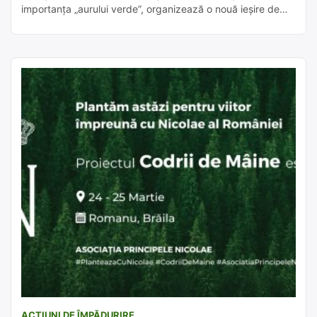
importanța „aurului verde”, organizează o nouă ieșire de
ecologizare în natură, având ca scop plantarea unui număr
de 2000 de puieți. Avem la dispoziție 1 ha de teren, într-o
arie împădurită, din Rezervația Naturală Comana, […]
ACȚIUNI DE ÎMPĂDURIRE