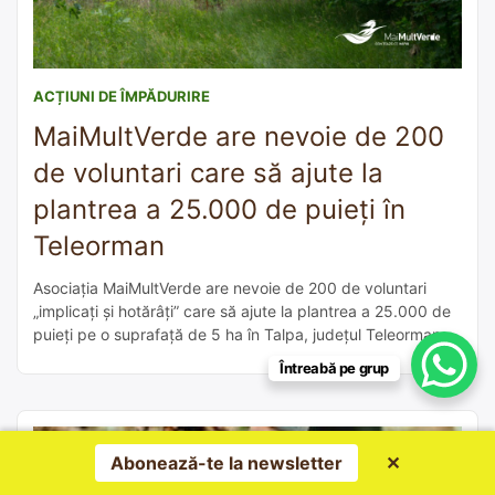
ACȚIUNI DE ÎMPĂDURIRE
MaiMultVerde are nevoie de 200
de voluntari care să ajute la
plantrea a 25.000 de puieți în
Teleorman
Asociația MaiMultVerde are nevoie de 200 de voluntari
„implicați și hotărâți” care să ajute la plantrea a 25.000 de
puieți pe o suprafață de 5 ha în Talpa, județul Teleorman
Asociația asigură transport din București până la locul
Întreabă pe grup
plantării, un prânz 100% tradițional, muzică antrenantă și
multe alte surprize. Completează formularul de înscriere
până pe […]
Abonează-te la newsletter
✕