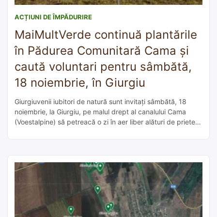
ACȚIUNI DE ÎMPĂDURIRE
MaiMultVerde continuă plantările
în Pădurea Comunitară Cama și
caută voluntari pentru sâmbătă,
18 noiembrie, în Giurgiu
Giurgiuvenii iubitori de natură sunt invitați sâmbătă, 18
noiembrie, la Giurgiu, pe malul drept al canalului Cama
(Voestalpine) să petreacă o zi în aer liber alături de prieteni
și familie. Asociația MaiMultVerde continuă plantările în
Pădurea Comunitară Cama și caută voluntari implicați și
hotărâți care să ajute la plantarea a 10.000 de puieți din
diverse […]