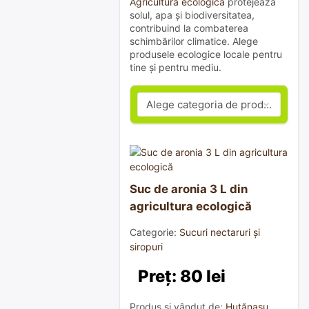
Agricultura ecologică
protejează
solul, apa și biodiversitatea,
contribuind la combaterea
schimbărilor climatice. Alege
produsele ecologice locale pentru
tine și pentru mediu.
Suc de aronia 3 L din
agricultura ecologică
Categorie:
Sucuri nectaruri și
siropuri
Preț: 80 lei
Produs și vândut de:
Huțănașu