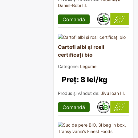
Daniel-Bobi I.I.
Comandă
Cartofi albi și rosii
certificați bio
Categorie:
Legume
Preț: 8 lei/kg
Produs și vândut de:
Jivu Ioan I.I.
Comandă