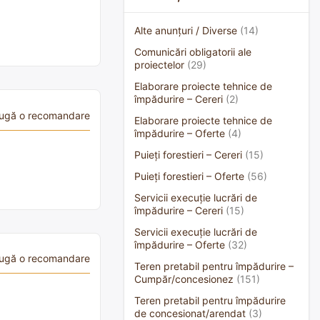
Alte anunțuri / Diverse
(14)
Comunicări obligatorii ale
proiectelor
(29)
Elaborare proiecte tehnice de
împădurire – Cereri
(2)
ugă o recomandare
Elaborare proiecte tehnice de
împădurire – Oferte
(4)
Puieți forestieri – Cereri
(15)
Puieți forestieri – Oferte
(56)
Servicii execuție lucrări de
împădurire – Cereri
(15)
Servicii execuție lucrări de
împădurire – Oferte
(32)
ugă o recomandare
Teren pretabil pentru împădurire –
Cumpăr/concesionez
(151)
Teren pretabil pentru împădurire
de concesionat/arendat
(3)