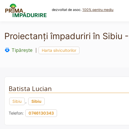
Skip
to
dezvoltat de asoc.
100% pentru mediu
content
Proiectanți împaduriri în Sibiu
Tipărește
|
Harta silvicultorilor
Batista Lucian
Sibiu
,
Sibiu
Telefon:
0746130343