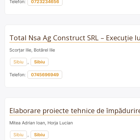
Telefon:
0723234656
Total Nsa Ag Construct SRL – Execuție lu
Scorțar Ilie, Botărel Ilie
Sibiu
,
Sibiu
Telefon:
0745696949
Elaborare proiecte tehnice de împădurir
Mitea Adrian Ioan, Horja Lucian
Sibiu
,
Sibiu