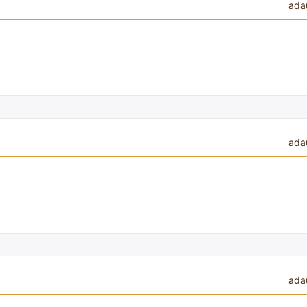
ada
ada
ada