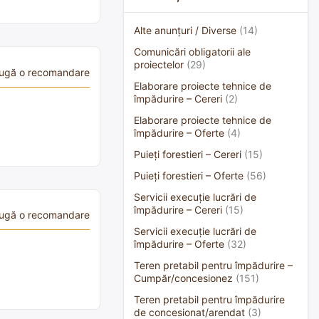
Alte anunțuri / Diverse
(14)
Comunicări obligatorii ale
proiectelor
(29)
ugă o recomandare
Elaborare proiecte tehnice de
împădurire – Cereri
(2)
Elaborare proiecte tehnice de
împădurire – Oferte
(4)
Puieți forestieri – Cereri
(15)
Puieți forestieri – Oferte
(56)
Servicii execuție lucrări de
împădurire – Cereri
(15)
ugă o recomandare
Servicii execuție lucrări de
împădurire – Oferte
(32)
Teren pretabil pentru împădurire –
Cumpăr/concesionez
(151)
Teren pretabil pentru împădurire
de concesionat/arendat
(3)