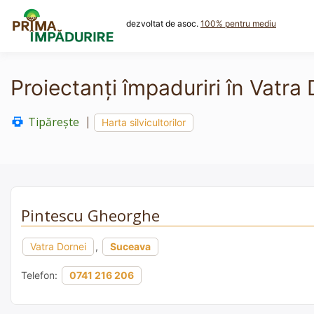
Skip
to
dezvoltat de asoc.
100% pentru mediu
content
Proiectanți împaduriri în Vatra
Tipărește
|
Harta silvicultorilor
Pintescu Gheorghe
Vatra Dornei
,
Suceava
Telefon:
0741 216 206