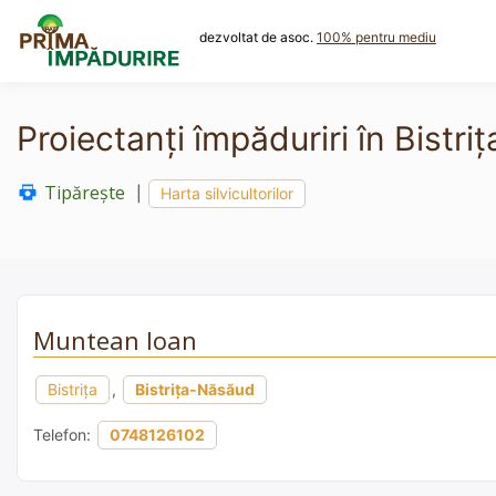
Skip
to
dezvoltat de asoc.
100% pentru mediu
content
Proiectanți împăduriri în Bistr
Tipărește
|
Harta silvicultorilor
Muntean Ioan
Bistrița
,
Bistrița-Năsăud
Telefon:
0748126102