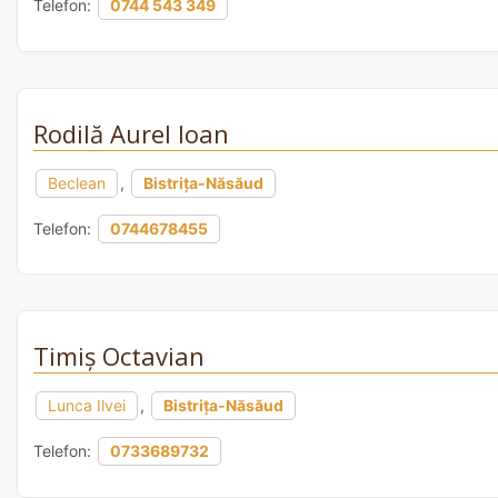
Telefon:
0744 543 349
Rodilă Aurel Ioan
Beclean
,
Bistrița-Năsăud
Telefon:
0744678455
Timiș Octavian
Lunca Ilvei
,
Bistrița-Năsăud
Telefon:
0733689732