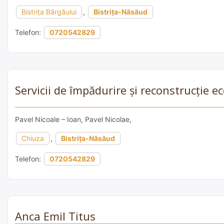
Bistriţa Bârgăului
,
Bistrița-Năsăud
Telefon:
0720542829
Servicii de împădurire și reconstrucție 
Pavel Nicoale – Ioan, Pavel Nicolae,
Chiuza
,
Bistrița-Năsăud
Telefon:
0720542829
Anca Emil Titus