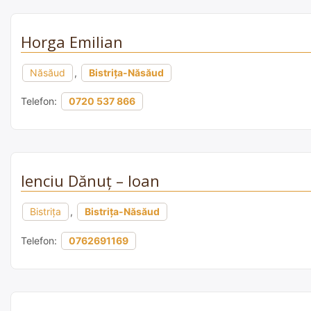
Horga Emilian
Năsăud
,
Bistrița-Năsăud
Telefon:
0720 537 866
Ienciu Dănuț – Ioan
Bistrița
,
Bistrița-Năsăud
Telefon:
0762691169