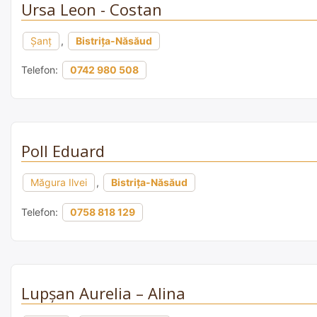
Ursa Leon - Costan
Şanţ
,
Bistrița-Năsăud
Telefon:
0742 980 508
Poll Eduard
Măgura Ilvei
,
Bistrița-Năsăud
Telefon:
0758 818 129
Lupșan Aurelia – Alina