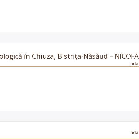
ecologică în Chiuza, Bistrița-Năsăud – NICOF
ada
ada