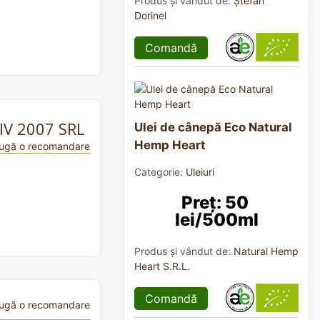
Produs și vândut de:
Ștefan
Dorinel
Comandă
AIV 2007 SRL
Ulei de cânepă Eco Natural
Hemp Heart
ugă o recomandare
Categorie:
Uleiuri
Preț: 50 
lei/500ml
Produs și vândut de:
Natural Hemp
Heart S.R.L.
Comandă
ugă o recomandare