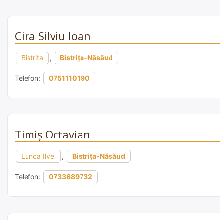
Cira Silviu Ioan
Bistrița
,
Bistrița-Năsăud
Telefon:
0751110190
Timiş Octavian
Lunca Ilvei
,
Bistrița-Năsăud
Telefon:
0733689732