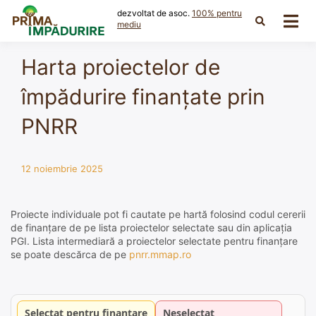
Skip
dezvoltat de asoc.
100% pentru
to
mediu
content
Harta proiectelor de
împădurire finanțate prin
PNRR
12 noiembrie 2025
Proiecte individuale pot fi cautate pe hartă folosind codul cererii
de finanțare de pe lista proiectelor selectate sau din aplicația
PGI. Lista intermediară a proiectelor selectate pentru finanțare
se poate descărca de pe
pnrr.mmap.ro
Selectat pentru finanțare
Neselectat