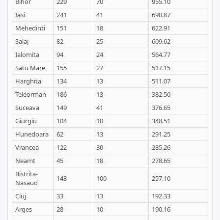
Bihor
229
70
955.10
Iasi
241
41
690.87
Mehedinti
151
18
622.91
Salaj
82
25
609.62
Ialomita
94
24
564.77
Satu Mare
155
27
517.15
Harghita
134
13
511.07
Teleorman
186
13
382.50
Suceava
149
41
376.65
Giurgiu
104
10
348.51
Hunedoara
62
13
291.25
Vrancea
122
30
285.26
Neamt
45
18
278.65
Bistrita-
143
100
257.10
Nasaud
Cluj
33
13
192.33
Arges
28
10
190.16