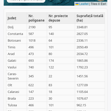
Leaflet
|
Tiles © Esri
Nr.
Nr. proiecte
Suprafață totală
Județ
poligoane
depuse
(ha)
Dolj
2190
95
3348.81
Constanta
587
140
2827.05
Botosani
1018
64
2336.11
Timis
496
101
2050.49
Arad
473
80
2034.72
Galati
693
174
1865.86
Vaslui
740
122
1792.23
Caras-
345
22
1451.56
Severin
Olt
622
83
1277.09
Calarasi
147
18
1105.64
Braila
223
30
1076.67
Tulcea
466
101
962.15