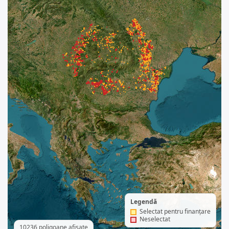
Legendă
Selectat pentru finanțare
Neselectat
10236 poligoane afișate