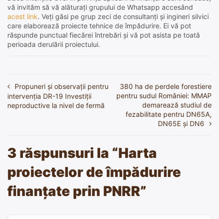
vă invităm să vă alăturați grupului de Whatsapp accesând
acest link
. Veți găsi pe grup zeci de consultanți și ingineri silvici
care elaborează proiecte tehnice de împădurire. Ei vă pot
răspunde punctual fiecărei întrebări și vă pot asista pe toată
perioada derulării proiectului.
Propuneri și observații pentru
380 ha de perdele forestiere
Navigare
pentru sudul României: MMAP
intervenția DR-19 Investiții
în
demarează studiul de
neproductive la nivel de fermă
fezabilitate pentru DN65A,
articole
DN65E și DN6
3 răspunsuri la “
Harta
proiectelor de împădurire
finanțate prin PNRR
”