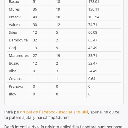
Bacau
51
18
173.01
Mures
36
19
130.11
Brasov
49
10
103.54
Valcea
30
12
74.71
Sibiu
12
5
66.08
Dambovita
32
2
63.47
Gorj
19
9
43.49
Maramures
27
19
33.71
Buzau
12
2
32.47
Alba
9
3
24.45
Covasna
1
1
0.64
Prahova
0
0
0
Ilfov
0
0
0
Intră pe
grupul de Facebook asociat site-ului
, spune-ne cu ce
te putem ajuta și hai să împădurim!
Dacă intențiile dvs. în privința aplicării la finanțare sunt serioase,