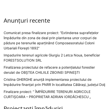
Anunțuri recente
Comunicat presa finalizare proiect: ”Extinderea suprafețelor
împădurite din zona de deal prin plantarea unor corpuri de
pădure pe terenurile aparținând Composesoratului Coloni
Urbariali Florești 1892”
Impadurire terenuri agricole Giurgiu 2 Letca Noua, beneficiar
FORESTSOLUTION SRL
Finalizarea proiectului de refacere a potențialului forestier
derulat de OBȘTEA CHILIILE ZBOINEI SPINEȘTI
Cristina GHERGHE anunță implementarea proiectului de
împădurire finanțat prin PNRR în localitatea Călărași, județul Dolj
Finalizare proiect: ” ÎMPĂDURIRE TERENURI AGRICOLE
CURTIȘOARA – PROPRIETAR ADRIAN IORDĂCHESCU „
Proiectanți împăduriri