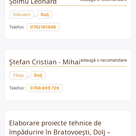
Şoimu Leonard
Dăbuleni
,
Dolj
Telefon:
0742161848
Ștefan Cristian - Mihai
adaugă o recomandare
Filiași
,
Dolj
Telefon:
0768 609 726
Elaborare proiecte tehnice de
împădurire în Bratovoești, Dolj –