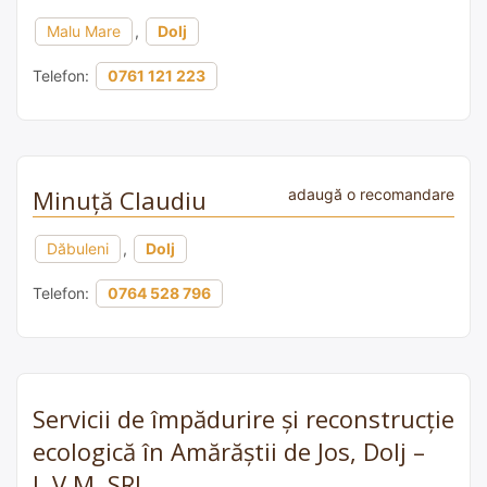
Malu Mare
,
Dolj
Telefon:
0761 121 223
Minuță Claudiu
adaugă o recomandare
Dăbuleni
,
Dolj
Telefon:
0764 528 796
Servicii de împădurire și reconstrucție
ecologică în Amărăștii de Jos, Dolj –
L.V.M. SRL