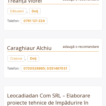
Treanță Viorel
Dăbuleni
,
Dolj
Telefon:
0761 121 224
Caraghiaur Alchiu
adaugă o recomandare
Craiova
,
Dolj
Telefon:
0720528865; 0351467031
Leocadiadan Com SRL – Elaborare
proiecte tehnice de împădurire în