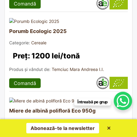
Comandă
Porumb Ecologic 2025
Categorie:
Cereale
Preț: 1200 lei/tonă
Produs și vândut de:
Temciuc Mara Andreea I.I.
Comandă
Întreabă pe grup
Miere de albină polifloră Eco 950g
Categorie:
Miere și alte produse apicole
Abonează-te la newsletter
✕
Preț: 32 ron