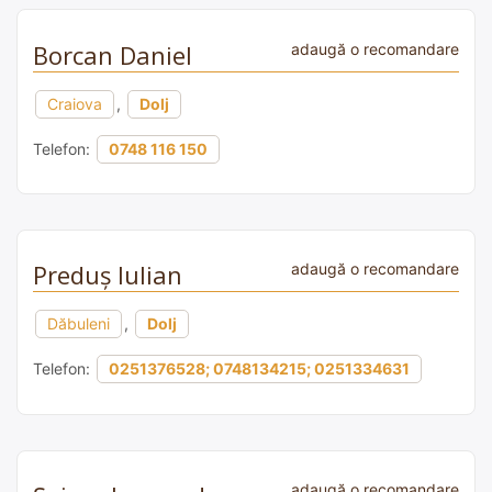
Borcan Daniel
adaugă o recomandare
Craiova
,
Dolj
Telefon:
0748 116 150
Preduș Iulian
adaugă o recomandare
Dăbuleni
,
Dolj
Telefon:
0251376528; 0748134215; 0251334631
adaugă o recomandare