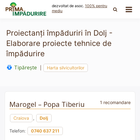
Skip
dezvoltat de asoc.
100% pentru
to
mediu
content
Proiectanți împăduriri în Dolj -
Elaborare proiecte tehnice de
împădurire
Tipărește
|
Harta silvicultorilor
Marogel – Popa Tiberiu
1 recomandare
Craiova
,
Dolj
Telefon:
0740 637 211