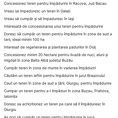
Concesionez teren pentru împădurire în Racova, Jud Bacau
Vreau sa impaduresc un teren în Galați
Vreau să cumpăr și să împaduresc în Iași
Interesată de concesionarea unui teren pentru împădurire
Doresc să cumpăr un teren pentru împădurire în zona de sud a
tarii, ideal minim 100 ha
Interesat de regenerarea și plantarea padurilor în Dolj
Concesionez minim 20 hectare pentru livadă de nuci, aluni și
migdali în zona Balta Albă județul Buzău
Cumpăr teren în zona de munte în vederea împăduriri
Căutăm un teren ieftin pentru împădurire în jurul Brașovului
Caut un teren în zona de sud a țării, Giurgiu, pentru împădurire
Cumpar un teren pentru a-l împăduri în zona Buzau, Prahova,
Ialomița
Doresc sa achizitionez un teren pe care să îl împăduresc în
Giurgiu
Aș dori să cumpăr un teren pentru împădurire în jurul