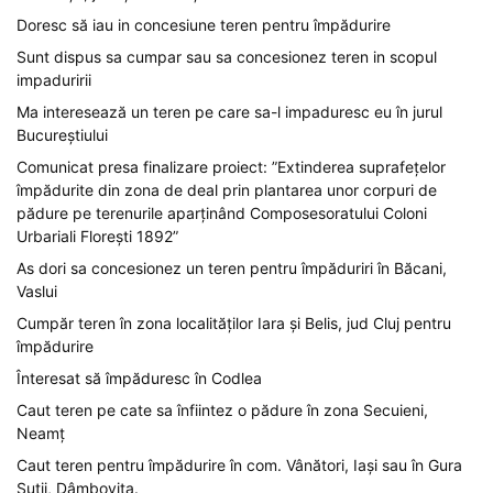
Doresc să iau in concesiune teren pentru împădurire
Sunt dispus sa cumpar sau sa concesionez teren in scopul
impaduririi
Ma interesează un teren pe care sa-l impaduresc eu în jurul
Bucureștiului
Comunicat presa finalizare proiect: ”Extinderea suprafețelor
împădurite din zona de deal prin plantarea unor corpuri de
pădure pe terenurile aparținând Composesoratului Coloni
Urbariali Florești 1892”
As dori sa concesionez un teren pentru împăduriri în Băcani,
Vaslui
Cumpăr teren în zona localităților Iara și Belis, jud Cluj pentru
împădurire
Înteresat să împăduresc în Codlea
Caut teren pe cate sa înfiintez o pădure în zona Secuieni,
Neamț
Caut teren pentru împădurire în com. Vânători, Iași sau în Gura
Șuții, Dâmbovița.