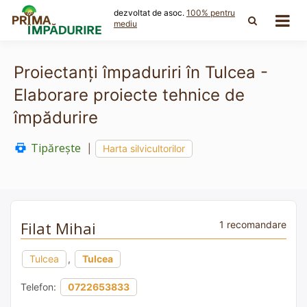
Skip
dezvoltat de asoc.
100% pentru
to
mediu
content
Proiectanți împaduriri în Tulcea -
Elaborare proiecte tehnice de
împădurire
Tipărește
|
Harta silvicultorilor
Filat Mihai
1 recomandare
Tulcea
,
Tulcea
Telefon:
0722653833