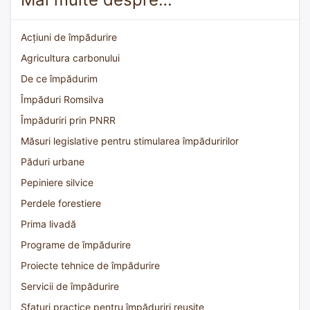
Acțiuni de împădurire
Agricultura carbonului
De ce împădurim
Împăduri Romsilva
Împăduriri prin PNRR
Măsuri legislative pentru stimularea împăduririlor
Păduri urbane
Pepiniere silvice
Perdele forestiere
Prima livadă
Programe de împădurire
Proiecte tehnice de împădurire
Servicii de împădurire
Sfaturi practice pentru împăduriri reușite