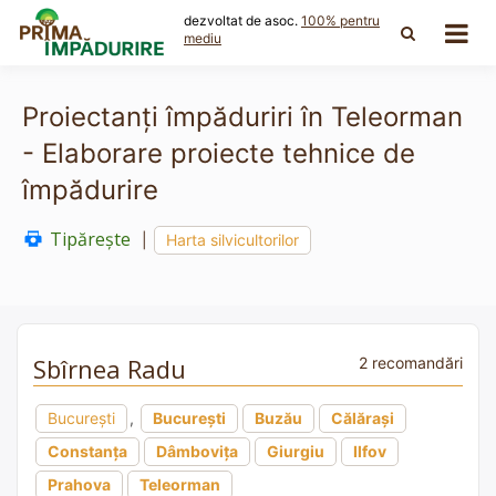
Skip
dezvoltat de asoc.
100% pentru
to
mediu
content
Proiectanți împăduriri în Teleorman
- Elaborare proiecte tehnice de
împădurire
Tipărește
|
Harta silvicultorilor
Sbîrnea Radu
2 recomandări
București
,
București
Buzău
Călărași
Constanța
Dâmbovița
Giurgiu
Ilfov
Prahova
Teleorman