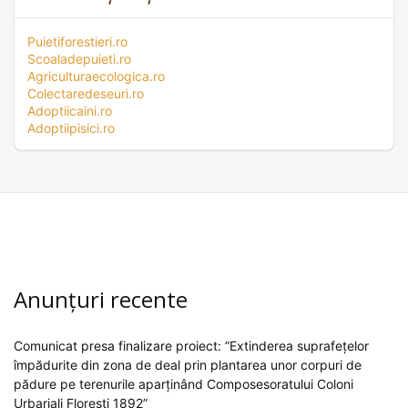
Puietiforestieri.ro
Scoaladepuieti.ro
Agriculturaecologica.ro
Colectaredeseuri.ro
Adoptiicaini.ro
Adoptiipisici.ro
Anunțuri recente
Comunicat presa finalizare proiect: ”Extinderea suprafețelor
împădurite din zona de deal prin plantarea unor corpuri de
pădure pe terenurile aparținând Composesoratului Coloni
Urbariali Florești 1892”