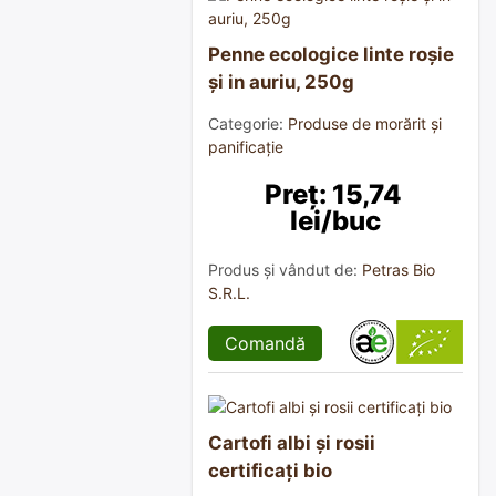
Penne ecologice linte roșie
și in auriu, 250g
Categorie:
Produse de morărit și
panificație
Preț: 15,74 
lei/buc
Produs și vândut de:
Petras Bio
S.R.L.
Comandă
Cartofi albi și rosii
certificați bio