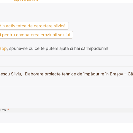
 din activitatea de cercetare silvică
ii pentru combaterea eroziunii solului
app
, spune-ne cu ce te putem ajuta și hai să împădurim!
escu Silviu,
Elaborare proiecte tehnice de împădurire în Brașov – Găte
e cu
*