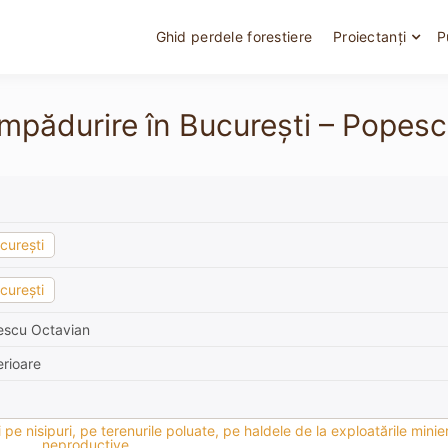
Ghid perdele forestiere
Proiectanți
P
mpădurire în București – Popescu
curești
curești
scu Octavian
rioare
pe nisipuri, pe terenurile poluate, pe haldele de la exploatările minier
neproductive