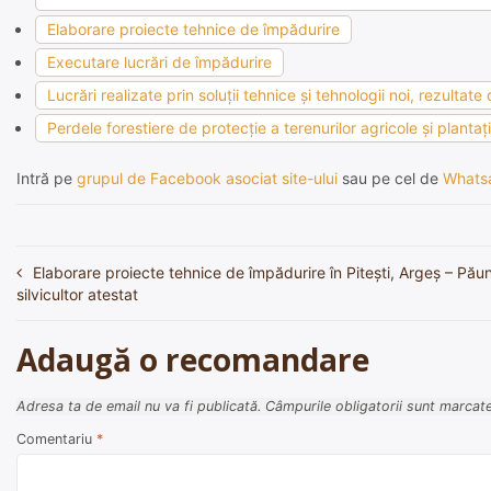
Elaborare proiecte tehnice de împădurire
Executare lucrări de împădurire
Lucrări realizate prin soluţii tehnice şi tehnologii noi, rezultate
Perdele forestiere de protecţie a terenurilor agricole şi plantaţ
Intră pe
grupul de Facebook asociat site-ului
sau pe cel de
Whats
Elaborare proiecte tehnice de împădurire în Pitești, Argeș – Păun
Navigare
silvicultor atestat
în
articole
Adaugă o recomandare
Adresa ta de email nu va fi publicată.
Câmpurile obligatorii sunt marcat
Comentariu
*