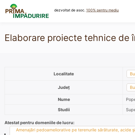
Skip
to
dezvoltat de asoc.
100% pentru mediu
content
Elaborare proiecte tehnice de î
Localitate
Bu
Județ
Bu
Nume
Pope
Studii
Supe
Atestat pentru domeniile de lucru:
Amenajări pedoameliorative pe terenurile sărăturate, acide şi 