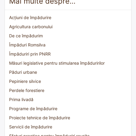
Mai multe despre…
Acțiuni de împădurire
Agricultura carbonului
De ce împădurim
Împăduri Romsilva
Împăduriri prin PNRR
Măsuri legislative pentru stimularea împăduririlor
Păduri urbane
Pepiniere silvice
Perdele forestiere
Prima livadă
Programe de împădurire
Proiecte tehnice de împădurire
Servicii de împădurire
Sfaturi practice pentru împăduriri reușite