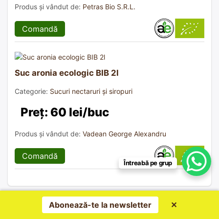
Produs și vândut de:
Petras Bio S.R.L.
Comandă
Suc aronia ecologic BIB 2l
Categorie:
Sucuri nectaruri și siropuri
Preț: 60 lei/buc
Produs și vândut de:
Vadean George Alexandru
Comandă
Întreabă pe grup
Abonează-te la newsletter
✕
Urmărește și…