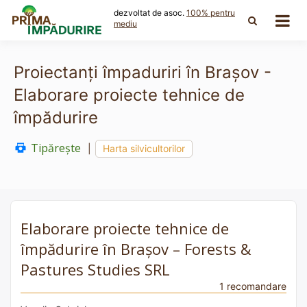
Skip
dezvoltat de asoc.
100% pentru
to
mediu
content
Proiectanți împaduriri în Brașov -
Elaborare proiecte tehnice de
împădurire
Tipărește
|
Harta silvicultorilor
Elaborare proiecte tehnice de
împădurire în Brașov – Forests &
Pastures Studies SRL
1 recomandare