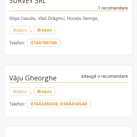
SURVEY SRL
1 recomandare
Gliga Claudiu, Vlad Drăghici, Horațiu George,
Brașov
,
Brașov
Telefon:
0744766786
Vâju Gheorghe
adaugă o recomandare
Brașov
,
Brașov
Telefon:
0744336059; 0368418540