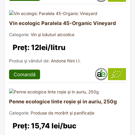
Vin ecologic Paralela 45-Organic Vineyard
Categorie:
Vin și băuturi alcoolice
Preț: 12lei/litru
Produs și vândut de:
Andone Nini I.I.
Comandă
Penne ecologice linte roșie și in auriu, 250g
Categorie:
Produse de morărit și panificație
Preț: 15,74 lei/buc