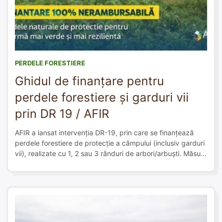
PERDELE FORESTIERE
Ghidul de finanțare pentru
perdele forestiere și garduri vii
prin DR 19 / AFIR
AFIR a lansat intervenția DR-19, prin care se finanțează
perdele forestiere de protecție a câmpului (inclusiv garduri
vii), realizate cu 1, 2 sau 3 rânduri de arbori/arbuști. Măsura
se adresează fermierilor – persoane juridice și acoperă
100% din costurile standard pentru proiectare, înființare și
întreținerea din primii 3 ani. Sprijinul variază în funcție de
configurație […]