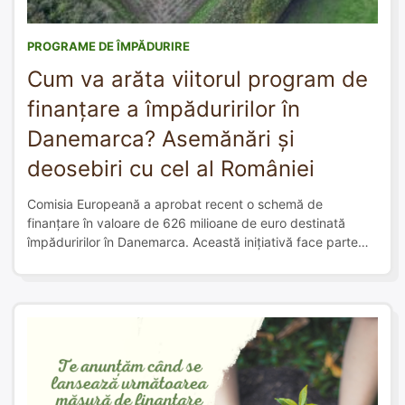
PROGRAME DE ÎMPĂDURIRE
Cum va arăta viitorul program de
finanțare a împăduririlor în
Danemarca? Asemănări și
deosebiri cu cel al României
Comisia Europeană a aprobat recent o schemă de
finanțare în valoare de 626 milioane de euro destinată
împăduririlor în Danemarca. Această inițiativă face parte
dintr-un plan mai amplu de combatere a schimbărilor
climatice și de promovare a biodiversității, având ca scop
extinderea suprafețelor forestiere și reabilitarea
ecosistemelor. Teresa Ribera, vicepreședinta executivă a
Comisiei Europene pentru […]