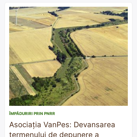
sănătate publică și un scut pentru productivitatea agricolă
și securitatea alimentară. În acest cadru, Avizul recent al
Curții […]
ÎMPĂDURIRI PRIN PNRR
Asociația VanPes: Devansarea
termenului de depunere a