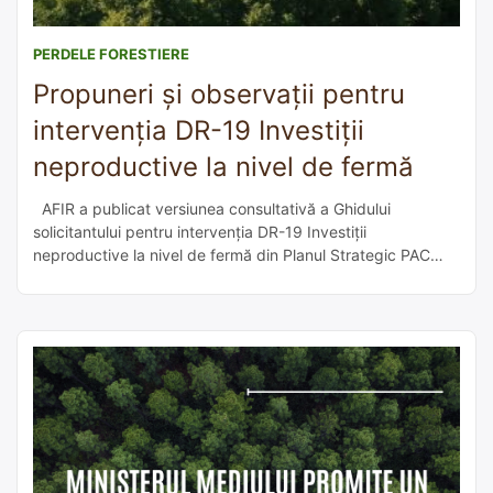
PERDELE FORESTIERE
Propuneri și observații pentru
intervenția DR-19 Investiții
neproductive la nivel de fermă
AFIR a publicat versiunea consultativă a Ghidului
solicitantului pentru intervenția DR-19 Investiții
neproductive la nivel de fermă din Planul Strategic PAC
2023 – 2027 (PS 2027). Consultarea publică pentru acest
document de lucru publicat pe www.afir.ro se va desfășura
pe o perioadă de 10 zile calendaristice, de la data
publicării pe site. Astfel, toți […]