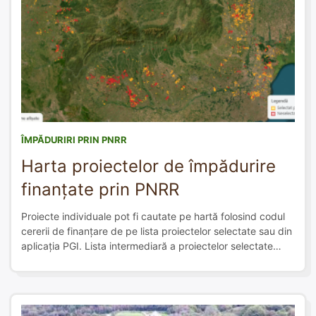
ÎMPĂDURIRI PRIN PNRR
Harta proiectelor de împădurire
finanțate prin PNRR
Proiecte individuale pot fi cautate pe hartă folosind codul
cererii de finanțare de pe lista proiectelor selectate sau din
aplicația PGI. Lista intermediară a proiectelor selectate
pentru finanțare se poate descărca de pe pnrr.mmap.ro
Județ Nr. poligoane Nr. proiecte depuse Suprafață totală
(ha) Dolj 2190 95 3348.81 Constanta 587 140 2827.05
Botosani 1018 64 […]