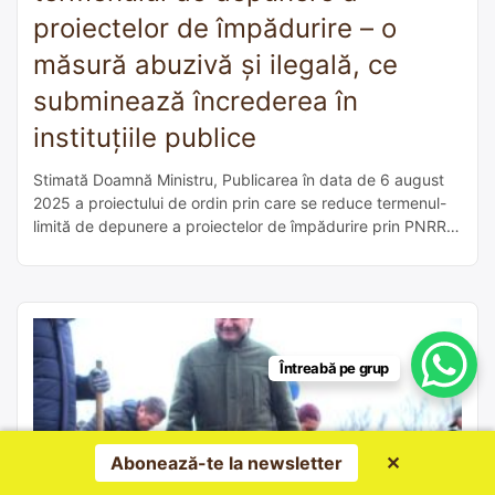
proiectelor de împădurire – o
măsură abuzivă și ilegală, ce
subminează încrederea în
instituțiile publice
Stimată Doamnă Ministru, Publicarea în data de 6 august
2025 a proiectului de ordin prin care se reduce termenul-
limită de depunere a proiectelor de împădurire prin PNRR
de la 23 ianuarie 2026 la 1 septembrie 2025 reprezintă o
măsură abuzivă, nefundamentată și în contradicție directă
cu legea. Această modificare intempestivă este ILEGALĂ,
întrucât încalcă art. […]
Întreabă pe grup
Abonează-te la newsletter
✕