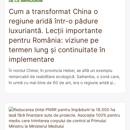
DE CE ÎMPĂDURIM
Cum a transformat China o
regiune aridă într-o pădure
luxuriantă. Lecții importante
pentru România: viziune pe
termen lung și continuitate în
implementare
În nordul Chinei, în provincia Hebei, se află un exemplu
remarcabil de reabilitare ecologică: Saihanba, o zonă care,
în urmă cu mai bine de 60 de ani, era o regiune aridă și
afectată de deșertificare. Astăzi, aceasta găzduiește una
dintre cele mai mari păduri artificiale din lume, cu o
acoperire forestieră de peste 80%. În […]