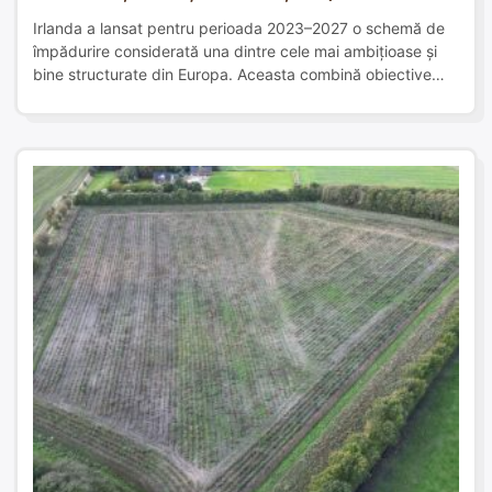
Irlanda a lansat pentru perioada 2023–2027 o schemă de
împădurire considerată una dintre cele mai ambițioase și
bine structurate din Europa. Aceasta combină obiective
economice, ecologice și sociale, sprijină financiar o gamă
largă de tipuri de păduri și încurajează implicarea
comunităților locale prin transparență și consultare publică.
Ghidul de împădurire din Irlanda poate fi găsit […]