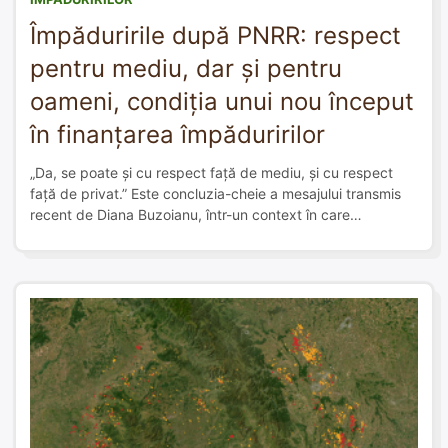
Împăduririle după PNRR: respect
pentru mediu, dar și pentru
oameni, condiția unui nou început
în finanțarea împăduririlor
„Da, se poate și cu respect față de mediu, și cu respect
față de privat.” Este concluzia-cheie a mesajului transmis
recent de Diana Buzoianu, într-un context în care
programul de împăduriri prin PNRR se încheie sub
presiunea ultimei perioade: cerere ridicată pe final,
capacitate administrativă limitată, ținte reduse și sute de
aplicanți aflați în incertitudine. […]