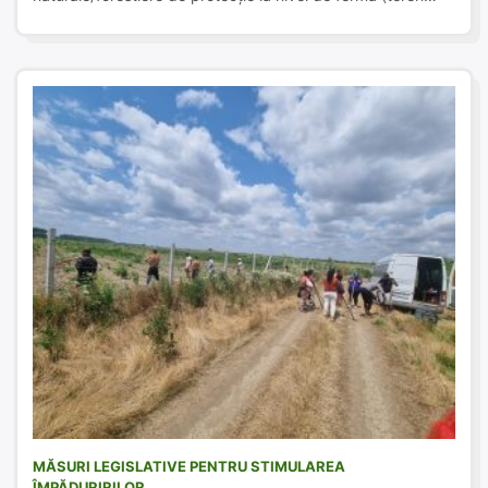
arabil, livezi, viticultură). Sprijinul este nerambursabil 100%
din costurile eligibile, în limita maxim 200.000
euro/beneficiar. Programul te ajută să faci perdele naturale
de protecție la nivel de fermă (adică fâșii plantate cu
arbori/arbuști care […]
MĂSURI LEGISLATIVE PENTRU STIMULAREA
ÎMPĂDURIRILOR