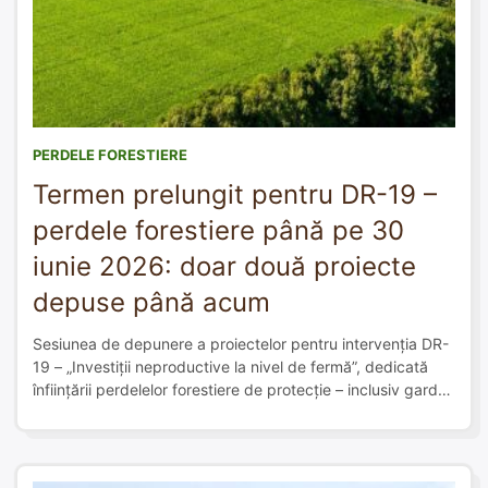
PERDELE FORESTIERE
Termen prelungit pentru DR-19 –
perdele forestiere până pe 30
iunie 2026: doar două proiecte
depuse până acum
Sesiunea de depunere a proiectelor pentru intervenția DR-
19 – „Investiții neproductive la nivel de fermă”, dedicată
înființării perdelelor forestiere de protecție – inclusiv garduri
vii – realizate pe 1, 2 sau 3 rânduri, a fost prelungită până
la data de 30 iunie 2026, potrivit datelor din platforma
oficială de depunere a proiectelor AFIR. Decizia vine […]