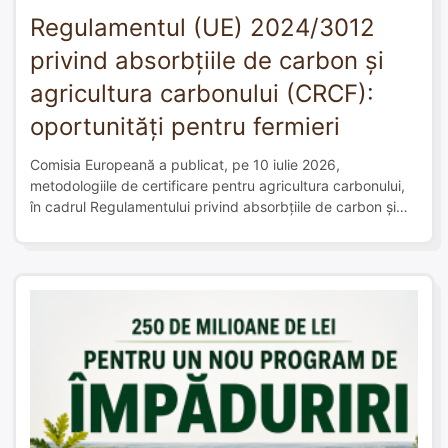
Regulamentul (UE) 2024/3012
privind absorbțiile de carbon și
agricultura carbonului (CRCF):
oportunități pentru fermieri
Comisia Europeană a publicat, pe 10 iulie 2026,
metodologiile de certificare pentru agricultura carbonului,
în cadrul Regulamentului privind absorbțiile de carbon și
agricultura carbonului (CRCF – Regulamentul (UE)
2024/3012). Practic, de-abia acum fermierii pot afla exact
ce condiții trebuie să îndeplinească pentru a obține
certificate de carbon și, eventual, un venit suplimentar din
practicile pe […]