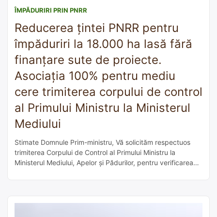
ÎMPĂDURIRI PRIN PNRR
Reducerea țintei PNRR pentru
împăduriri la 18.000 ha lasă fără
finanțare sute de proiecte.
Asociația 100% pentru mediu
cere trimiterea corpului de control
al Primului Ministru la Ministerul
Mediului
Stimate Domnule Prim-ministru, Vă solicităm respectuos
trimiterea Corpului de Control al Primului Ministru la
Ministerul Mediului, Apelor și Pădurilor, pentru verificarea
modului în care s-a redus bugetul/ținta pentru împăduriri,
lăsănd astfel sute de proiecte fără finanțare. În cadrul
dezbaterii organizate ieri, 1 septembrie, 2025, de către
Ministerul Mediului, aplicanților și proiectanților prezenți li s-
a transmis […]