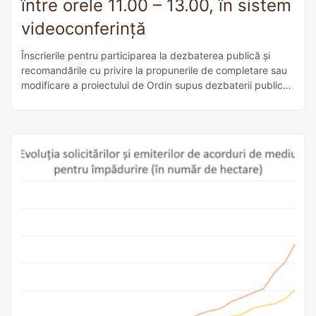
între orele 11.00 – 13.00, în sistem
videoconferință
Înscrierile pentru participarea la dezbaterea publică şi
recomandările cu privire la propunerile de completare sau
modificare a proiectului de Ordin supus dezbaterii publice
se vor transmite la adresa de e-mail: dgpnrr@mmediu.ro,
până la data de 01 septembrie 2025, ora 9, toate
persoanele interesate urmând sa primeasca link pentru
conectare la platforma Webex. În conformitate cu
prevederile Legii nr. […]