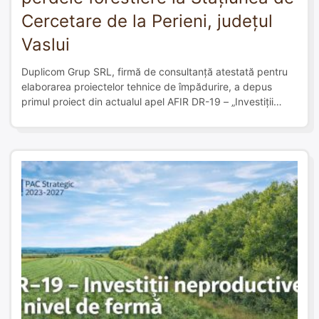
Cercetare de la Perieni, județul
Vaslui
Duplicom Grup SRL, firmă de consultanță atestată pentru
elaborarea proiectelor tehnice de împădurire, a depus
primul proiect din actualul apel AFIR DR-19 – „Investiții
neproductive la nivel de fermă”, pentru Stațiunea de
Cercetare-Dezvoltare pentru Combaterea Eroziunii Solului
„Mircea Moțoc” Perieni. Începând din 1 aprilie, apelul a
intrat în etapa a doua, ceea ce înseamnă că […]