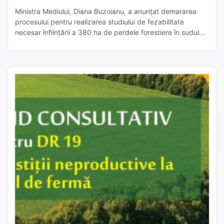
Ministra Mediului, Diana Buzoianu, a anunțat demararea
procesului pentru realizarea studiului de fezabilitate
necesar înființării a 380 ha de perdele forestiere în sudul
României, zonă puternic afectată de
aridizare/deșertificare. Intervenția ar însemna peste 126
km de plantații liniare de-a lungul unor drumuri naționale
Conform informațiilor comunicate, DN65A, DN65E și DN6
sunt printre sectoarele care ar […]