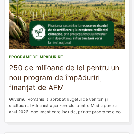
PROGRAME DE ÎMPĂDURIRE
250 de milioane de lei pentru un
nou program de împăduriri,
finanțat de AFM
Guvernul României a aprobat bugetul de venituri și
cheltuieli al Administrației Fondului pentru Mediu pentru
anul 2026, document care include, printre programele noi,
o alocare de 250 de milioane de lei pentru împăduriri.
Finanțarea va contribui la reducerea riscului de
deșertificare și la creșterea rezilienței climatice, prin