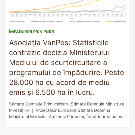
ÎMPĂDURIRI PRIN PNRR
Asociația VanPes: Statisticile
contrazic decizia Ministerului
Mediului de scurtcircuitare a
programului de împădurire. Peste
28.000 ha cu acord de mediu
emis și 6.500 ha în lucru.
Stimate Domnule Prim-ministru,Stimate Domnule Ministru al
Investițiilor și Proiectelor Europene,Stimată Doamnă
Ministru al Mediului, Apelor și Pădurilor, Împădurirea nu este
doar o politică sectorială, ci un răspuns‑cheie la criza
climatică, o ancoră pentru biodiversitate, un filtru de