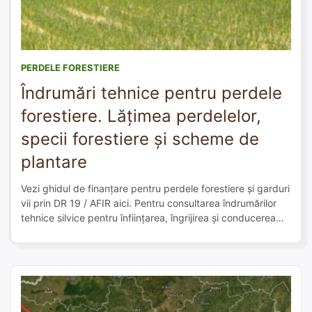
PERDELE FORESTIERE
Îndrumări tehnice pentru perdele
forestiere. Lățimea perdelelor,
specii forestiere și scheme de
plantare
Vezi ghidul de finanțare pentru perdele forestiere și garduri
vii prin DR 19 / AFIR aici. Pentru consultarea îndrumărilor
tehnice silvice pentru înfiinţarea, îngrijirea şi conducerea
vegetaţiei forestiere din perdelele forestiere de protecţie,
ghidul de finanțare a împăduririlor prin PNRR face referire
la Ordinul ministrului agriculturii, alimentaţiei şi pădurilor nr.
636/2002. De văzut este și […]