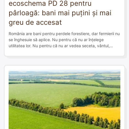
ecoschema PD 28 pentru
pârloagă: bani mai puțini și mai
greu de accesat
România are bani pentru perdele forestiere, dar fermierii nu
se înghesuie să aplice. Nu pentru că nu ar înțelege
utilitatea lor. Nu pentru că nu ar vedea seceta, vântul,
eroziunea sau pierderile din câmp. Problema este alta:
măsura DR-19 nu este competitivă în raport cu alte plăți pe
care fermierii le pot accesa mult mai […]