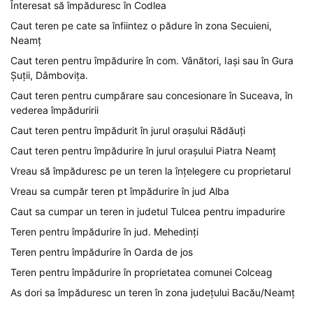
Înteresat să împăduresc în Codlea
Caut teren pe cate sa înfiintez o pădure în zona Secuieni,
Neamț
Caut teren pentru împădurire în com. Vânători, Iași sau în Gura
Șuții, Dâmbovița.
Caut teren pentru cumpărare sau concesionare în Suceava, în
vederea împăduririi
Caut teren pentru împădurit în jurul orașului Rădăuți
Caut teren pentru împădurire în jurul orașului Piatra Neamț
Vreau să împăduresc pe un teren la înțelegere cu proprietarul
Vreau sa cumpăr teren pt împădurire în jud Alba
Caut sa cumpar un teren in judetul Tulcea pentru impadurire
Teren pentru împădurire în jud. Mehedinți
Teren pentru împădurire în Oarda de jos
Teren pentru împădurire în proprietatea comunei Colceag
As dori sa împăduresc un teren în zona județului Bacău/Neamț