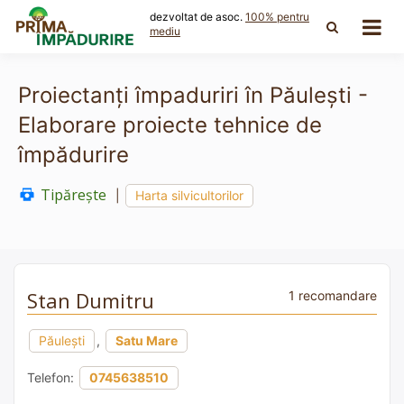
Skip
dezvoltat de asoc.
100% pentru
to
mediu
content
Proiectanți împaduriri în Păulești -
Elaborare proiecte tehnice de
împădurire
Tipărește
|
Harta silvicultorilor
Stan Dumitru
1 recomandare
Păulești
,
Satu Mare
Telefon:
0745638510