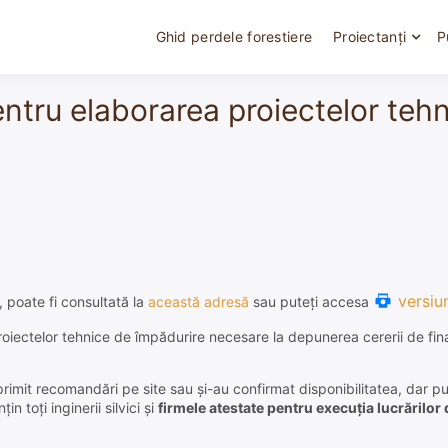
Ghid perdele forestiere
Proiectanți
P
 pentru elaborarea proiectelor te
versiu
 poate fi consultată la
această adresă
sau puteți accesa
a proiectelor tehnice de împădurire necesare la depunerea cererii de fi
 primit recomandări pe site sau și-au confirmat disponibilitatea, dar 
in toți inginerii silvici și
firmele atestate pentru execuția lucrărilor