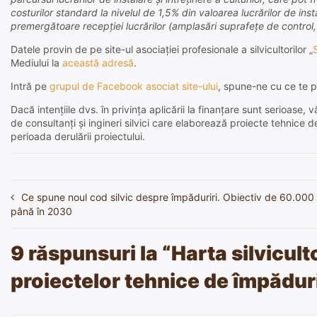
costurilor standard la nivelul de 1,5% din valoarea lucrărilor de ins
premergătoare recepției lucrărilor (amplasări suprafețe de control,
Datele provin de pe site-ul asociației profesionale a silvicultorilor „
Mediului la
această adresă
.
Intră pe
grupul de Facebook asociat site-ului
, spune-ne cu ce te p
Dacă intențiile dvs. în privința aplicării la finanțare sunt serioas
de consultanți și ingineri silvici care elaborează proiecte tehnice 
perioada derulării proiectului.
Ce spune noul cod silvic despre împăduriri. Obiectiv de 60.000
Navigare
până în 2030
în
articole
9 răspunsuri la “
Harta silvicult
proiectelor tehnice de împădur