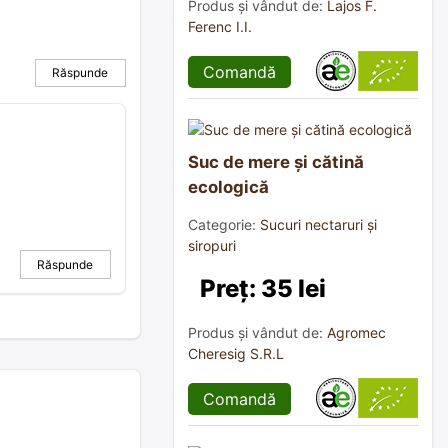
Produs și vândut de:
Lajos F.
Ferenc I.I.
Comandă
Răspunde
Suc de mere și cătină
ecologică
Categorie:
Sucuri nectaruri și
siropuri
Răspunde
Preț: 35 lei
Produs și vândut de:
Agromec
Cheresig S.R.L
Comandă