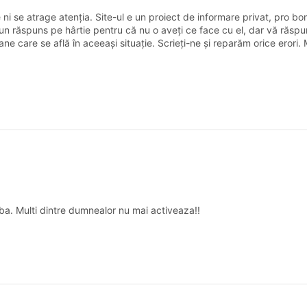
 se atrage atenția. Site-ul e un proiect de informare privat, pro b
m un răspuns pe hârtie pentru că nu o aveți ce face cu el, dar vă răsp
ne care se află în aceeași situație. Scrieți-ne și reparăm orice erori
l alba. Multi dintre dumnealor nu mai activeaza!!