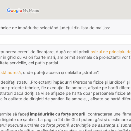
tehnice de împădurire selectând județul din lista de mai jos:
epunerea cererii de finanțare, după ce ați primit
avizul de principiu d
r în ghid cu valori foarte mari, am primit semnale că proiectanții vor f
te serviciile, cel puțin parțial.
stă adresă
, unde puteți accesa și celelalte „straturi”:
ifați stratul „Proiectanți împăduriri (Persoane fizice și juridice)” și b
are proiecte tehnice, fie execuție, fie ambele, afișate pe hartă difere
lte straturi dacă doriți să vi se afișeze pe hartă doar persoanele fizice a
în calitate de diriginți de șantier, fie ambele, , afișate pe hartă dife
ermite să faceți
împăduririle cu forțe proprii
, contractarea unei firm
diriginte de șantier. La pagina 24 din Ghid putem găsi și o estimare a
ciarul execută lucrările cu forțe proprii, activitățile de asistență și su
 fi realizate de către un diriginte de șantier, au fost evaluate în studi