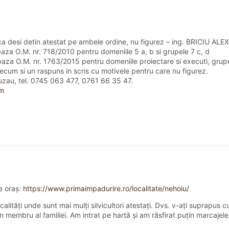
tat ca desi detin atestat pe ambele ordine, nu figurez – ing. BRICIU
baza O.M. nr. 718/2010 pentru domeniile 5 a, b si grupele 7 c, d
baza O.M. nr. 1763/2015 pentru domeniile proiectare si executi, grupele
recum si un raspuns in scris cu motivele pentru care nu figurez.
Buzau, tel. 0745 063 477, 0761 66 35 47.
om
pe oraș:
https://www.primaimpadurire.ro/localitate/nehoiu/
lități unde sunt mai mulți silvicultori atestați. Dvs. v-ați suprapus c
 membru al familiei. Am intrat pe hartă și am răsfirat puțin marcajel