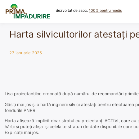
Skip
to
dezvoltat de asoc.
100% pentru mediu
content
Harta silvicultorilor atestați
23 ianuarie 2025
Lisa proiectanților, ordonată după numărul de recomandări primite,
Găsiți mai jos și o hartă inginerii silvici atestați pentru efectuare
fondurile PNRR.
Harta afișează implicit doar stratul cu proiectanți ACTIVI, care au
hărții și puteți afișa și celelalte straturi de date disponibile care conț
Explicații mai jos.