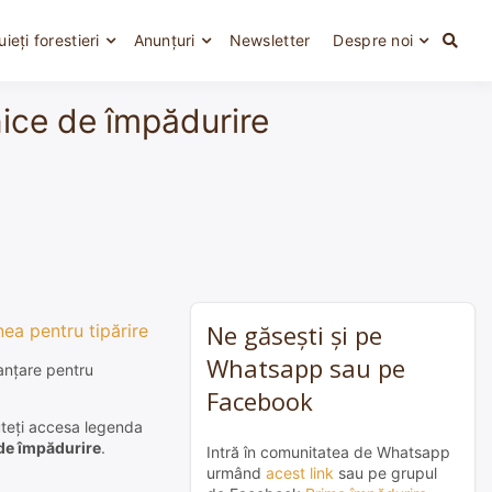
uieți forestieri
Anunțuri
Newsletter
Despre noi
hnice de împădurire
Ne găsești și pe
nea pentru tipărire
Whatsapp sau pe
nanțare pentru
Facebook
puteți accesa legenda
 de împădurire
.
Intră în comunitatea de Whatsapp
urmând
acest link
sau pe grupul