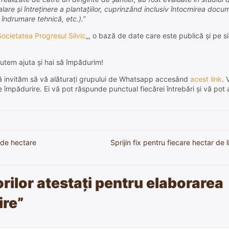
talare și întreținere a plantațiilor, cuprinzând inclusiv întocmirea docu
 îndrumare tehnică, etc.).”
Societatea Progresul Silvic
„, o bază de date care este publică și pe si
utem ajuta și hai să împădurim!
e, vă invităm să vă alăturați grupului de Whatsapp accesând
acest link
. 
de împădurire. Ei vă pot răspunde punctual fiecărei întrebări și vă pot 
 de hectare
Sprijin fix pentru fiecare hectar de l
orilor atestați pentru elaborarea
ire
”