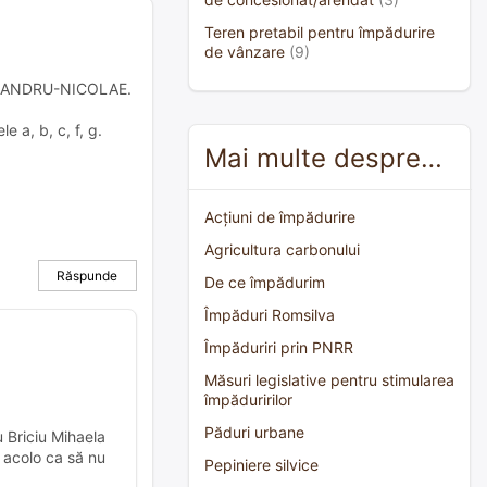
Teren pretabil pentru împădurire
de vânzare
(9)
 ALEXANDRU-NICOLAE.
 a, b, c, f, g.
Mai multe despre…
Acțiuni de împădurire
Agricultura carbonului
Răspunde
De ce împădurim
Împăduri Romsilva
Împăduriri prin PNRR
Măsuri legislative pentru stimularea
împăduririlor
Păduri urbane
u Briciu Mihaela
e acolo ca să nu
Pepiniere silvice