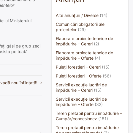
mentelor
Alte anunțuri / Diverse
(14)
te-ul Ministerului
Comunicări obligatorii ale
proiectelor
(29)
Elaborare proiecte tehnice de
împădurire – Cereri
(2)
Veți găsi pe grup zeci
asista pe toată
Elaborare proiecte tehnice de
împădurire – Oferte
(4)
Puieți forestieri – Cereri
(15)
Puieți forestieri – Oferte
(56)
ivadă nou înființată!
Servicii execuție lucrări de
împădurire – Cereri
(15)
Servicii execuție lucrări de
împădurire – Oferte
(32)
Teren pretabil pentru împădurire –
Cumpăr/concesionez
(151)
Teren pretabil pentru împădurire
de concesionat/arendat
(3)