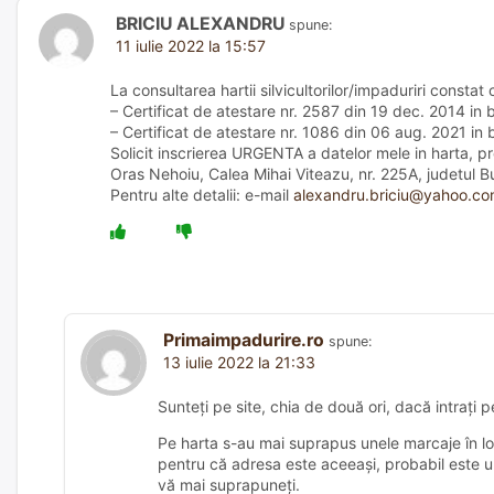
BRICIU ALEXANDRU
spune:
11 iulie 2022 la 15:57
La consultarea hartii silvicultorilor/impaduriri cons
– Certificat de atestare nr. 2587 din 19 dec. 2014 in 
– Certificat de atestare nr. 1086 din 06 aug. 2021 in 
Solicit inscrierea URGENTA a datelor mele in harta, p
Oras Nehoiu, Calea Mihai Viteazu, nr. 225A, judetul 
Pentru alte detalii: e-mail
alexandru.briciu@yahoo.c
Primaimpadurire.ro
spune:
13 iulie 2022 la 21:33
Sunteți pe site, chia de două ori, dacă intrați 
Pe harta s-au mai suprapus unele marcaje în loca
pentru că adresa este aceeași, probabil este un
vă mai suprapuneți.