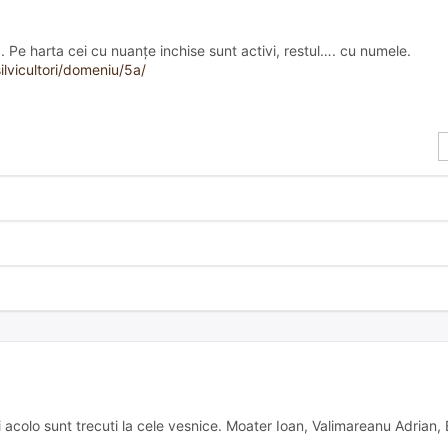
a. Pe harta cei cu nuanțe inchise sunt activi, restul…. cu numele.
lvicultori/domeniu/5a/
 acolo sunt trecuti la cele vesnice. Moater Ioan, Valimareanu Adrian,