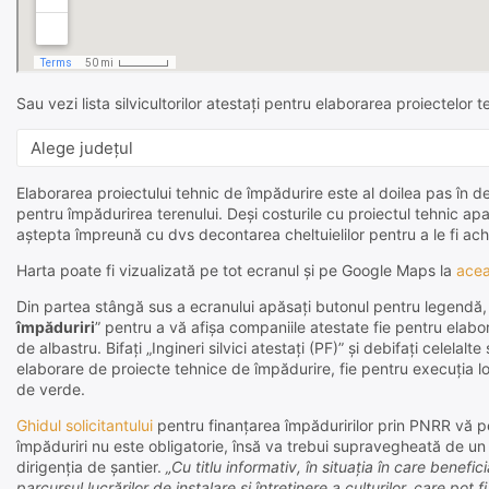
Sau vezi lista silvicultorilor atestați pentru elaborarea proiectelor 
Elaborarea proiectului tehnic de împădurire este al doilea pas în d
pentru împădurirea terenului. Deși costurile cu proiectul tehnic apa
aștepta împreună cu dvs decontarea cheltuielilor pentru a le fi achita
Harta poate fi vizualizată pe tot ecranul și pe Google Maps la
acea
Din partea stângă sus a ecranului apăsați butonul pentru legendă, deb
împăduriri
” pentru a vă afișa companiile atestate fie pentru elabor
de albastru. Bifați „Ingineri silvici atestați (PF)” și debifați celela
elaborare de proiecte tehnice de împădurire, fie pentru execuția loc 
de verde.
Ghidul solicitantului
pentru finanțarea împăduririlor prin PNRR vă p
împăduriri nu este obligatorie, însă va trebui supravegheată de un 
dirigenția de șantier.
„Cu titlu informativ, în situația în care benefi
parcursul lucrărilor de instalare și întreținere a culturilor, care pot