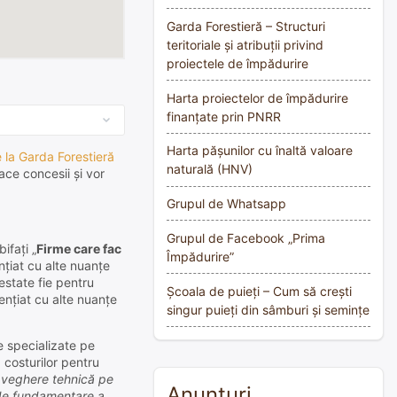
Garda Forestieră – Structuri
teritoriale și atribuții privind
proiectele de împădurire
Harta proiectelor de împădurire
finanțate prin PNRR
Harta pășunilor cu înaltă valoare
e la Garda Forestieră
naturală (HNV)
ace concesii și vor
Grupul de Whatsapp
Grupul de Facebook „Prima
ifați „
Firme care fac
Împădurire”
nțiat cu alte nuanțe
testate fie pentru
Școala de puieți – Cum să crești
rențiat cu alte nuanțe
singur puieți din sâmburi și semințe
e specializate pe
 costurilor pentru
praveghere tehnică pe
Anunțuri
ul de fundamentare a