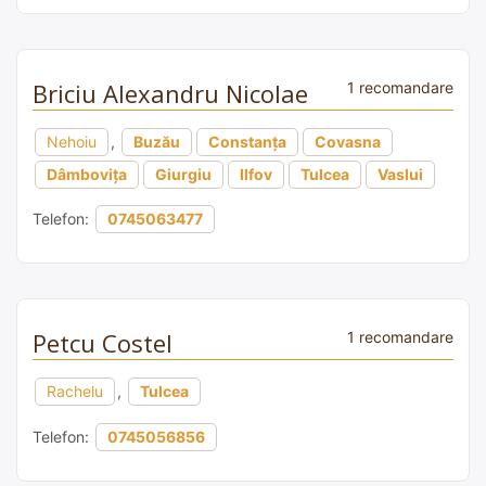
Briciu Alexandru Nicolae
1 recomandare
Nehoiu
,
Buzău
Constanța
Covasna
Dâmbovița
Giurgiu
Ilfov
Tulcea
Vaslui
Telefon:
0745063477
Petcu Costel
1 recomandare
Rachelu
,
Tulcea
Telefon:
0745056856