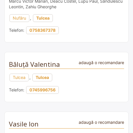
Marcu Victor Marian, Deacu Costel, Lupu Paul, Săndulescu
Leontin, Zahiu Gheorghe
Nufăru
,
Tulcea
Telefon:
0758367378
Băluță Valentina
adaugă o recomandare
Tulcea
,
Tulcea
Telefon:
0745996756
Vasile Ion
adaugă o recomandare