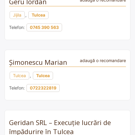
Geru Iordan
Jijila
,
Tulcea
Telefon:
0745 390 563
Şimonescu Marian
adaugă o recomandare
Tulcea
,
Tulcea
Telefon:
0722322819
Geridan SRL – Execuție lucrări de
împădurire în Tulcea