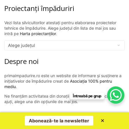
Proiectanți împăduriri
Vezi lista silvicultorilor atestați pentru elaborarea proiectelor
tehnice de împădurire. Alege județul din lista de mai jos sau
intră pe
Harta proiectanților
.
Despre noi
primaimpadurire.ro este un website de informare și susținere a
inițiativelor de împădurire creat de
Asociația 100% pentru
mediu
.
Întreabă pe grup
Ne finanțăm activitatea din donații și sponsorizări. Dacă vrei să
ajuți, alege una din opțiunile de mai jos.
Contribuția ta face diferența
Abonează-te la newsletter
✕