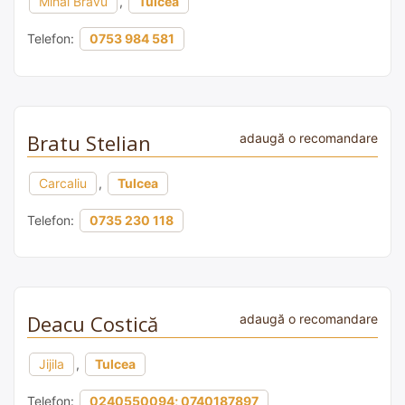
Mihai Bravu
,
Tulcea
Telefon:
0753 984 581
Bratu Stelian
adaugă o recomandare
Carcaliu
,
Tulcea
Telefon:
0735 230 118
Deacu Costică
adaugă o recomandare
Jijila
,
Tulcea
Telefon:
0240550094; 0740187897