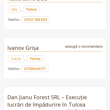
Jijila
,
Tulcea
Telefon:
0752 189 652
Ivanov Grișa
adaugă o recomandare
Tulcea
,
Tulcea
Telefon:
0758044177
Dan Jianu Forest SRL – Execuție
lucrări de împădurire în Tulcea