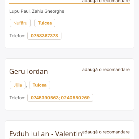
adaugă o recomandare
Lupu Paul, Zahiu Gheorghe
Nufăru
,
Tulcea
Telefon:
0758367378
Geru Iordan
adaugă o recomandare
Jijila
,
Tulcea
Telefon:
0745390563; 0240550269
Evduh Iulian - Valentin
adaugă o recomandare