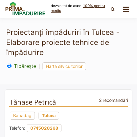
Skip
dezvoltat de asoc.
100% pentru
to
mediu
content
Proiectanți împăduriri în Tulcea -
Elaborare proiecte tehnice de
împădurire
Tipărește
|
Harta silvicultorilor
Tănase Petrică
2 recomandări
Babadag
,
Tulcea
Telefon:
0745020268