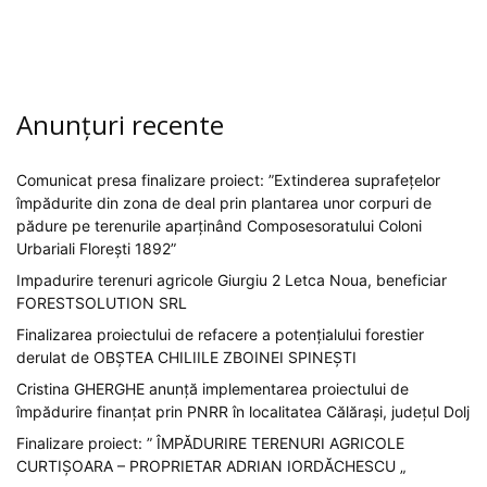
Anunțuri recente
Comunicat presa finalizare proiect: ”Extinderea suprafețelor
împădurite din zona de deal prin plantarea unor corpuri de
pădure pe terenurile aparținând Composesoratului Coloni
Urbariali Florești 1892”
Impadurire terenuri agricole Giurgiu 2 Letca Noua, beneficiar
FORESTSOLUTION SRL
Finalizarea proiectului de refacere a potențialului forestier
derulat de OBȘTEA CHILIILE ZBOINEI SPINEȘTI
Cristina GHERGHE anunță implementarea proiectului de
împădurire finanțat prin PNRR în localitatea Călărași, județul Dolj
Finalizare proiect: ” ÎMPĂDURIRE TERENURI AGRICOLE
CURTIȘOARA – PROPRIETAR ADRIAN IORDĂCHESCU „