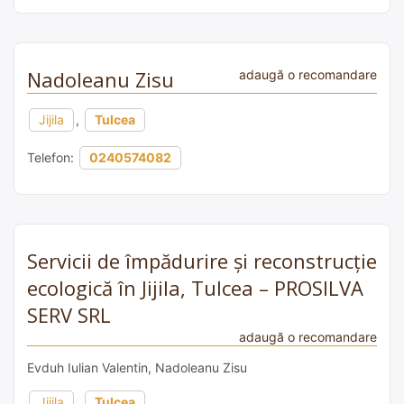
Nadoleanu Zisu
adaugă o recomandare
Jijila
,
Tulcea
Telefon:
0240574082
Servicii de împădurire și reconstrucție
ecologică în Jijila, Tulcea – PROSILVA
SERV SRL
adaugă o recomandare
Evduh Iulian Valentin, Nadoleanu Zisu
Jijila
,
Tulcea