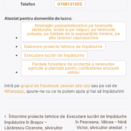
Telefon
0748131355
Atestat pentru domeniile de lucru:
Amenajări pedoameliorative pe terenurile
sărăturate, acide şi pe nisipuri, pe terenurile
poluate, pe haldele de la exploatările miniere, pe
alte terenuri neproductive
Elaborare proiecte tehnice de împădurire
Executare lucrări de împădurire
Perdele forestiere de protecţie a terenurilor
agricole şi plantaţii pentru combaterea eroziunii
solului
Intră pe
grupul de Facebook asociat site-ului
sau pe cel de
Whatsapp
, spune-ne cu ce te putem ajuta și hai să împădurim!
Întocmire proiecte tehnice de
Executare lucrări de împădurire
Navigare
în Pesceana, Vâlcea – Nină
împădurire în Brașov –
în
Victor, silvicultor atestat
Lăzărescu Cicerone, silvicultor