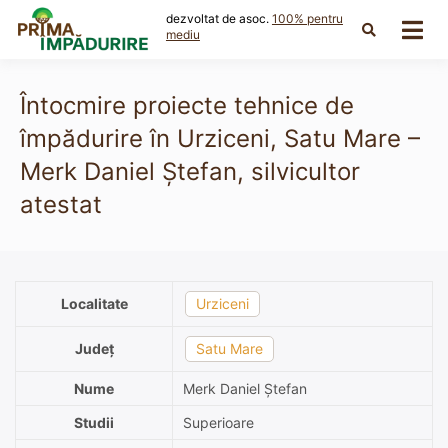
Skip
dezvoltat de asoc.
100% pentru
to
mediu
content
Întocmire proiecte tehnice de
împădurire în Urziceni, Satu Mare –
Merk Daniel Ştefan, silvicultor
atestat
Localitate
Urziceni
Județ
Satu Mare
Nume
Merk Daniel Ştefan
Studii
Superioare