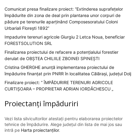
Comunicat presa finalizare proiect: ”Extinderea suprafețelor
împădurite din zona de deal prin plantarea unor corpuri de
pădure pe terenurile aparținând Composesoratului Coloni
Urbariali Florești 1892”
Impadurire terenuri agricole Giurgiu 2 Letca Noua, beneficiar
FORESTSOLUTION SRL
Finalizarea proiectului de refacere a potențialului forestier
derulat de OBȘTEA CHILIILE ZBOINEI SPINEȘTI
Cristina GHERGHE anunță implementarea proiectului de
împădurire finanțat prin PNRR în localitatea Călărași, județul Dolj
Finalizare proiect: ” ÎMPĂDURIRE TERENURI AGRICOLE
CURTIȘOARA – PROPRIETAR ADRIAN IORDĂCHESCU „
Proiectanți împăduriri
Vezi lista silvicultorilor atestați pentru elaborarea proiectelor
tehnice de împădurire. Alege județul din lista de mai jos sau
intră pe
Harta proiectanților
.