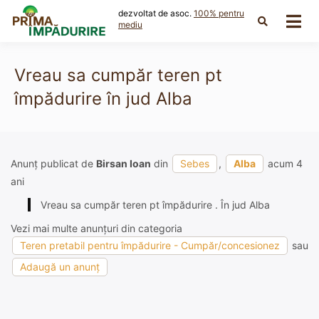
Skip
dezvoltat de asoc.
100% pentru
to
mediu
content
Vreau sa cumpăr teren pt
împădurire în jud Alba
Anunț publicat de
Birsan Ioan
din
Sebes
,
Alba
acum 4
ani
Vreau sa cumpăr teren pt împădurire . În jud Alba
Vezi mai multe anunțuri din categoria
Teren pretabil pentru împădurire - Cumpăr/concesionez
sau
Adaugă un anunț