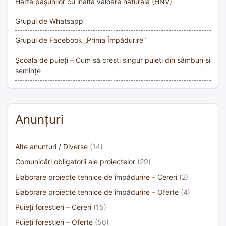
Harta pășunilor cu înaltă valoare naturală (HNV)
Grupul de Whatsapp
Grupul de Facebook „Prima Împădurire”
Școala de puieți – Cum să crești singur puieți din sâmburi și
semințe
Anunțuri
Alte anunțuri / Diverse
(14)
Comunicări obligatorii ale proiectelor
(29)
Elaborare proiecte tehnice de împădurire – Cereri
(2)
Elaborare proiecte tehnice de împădurire – Oferte
(4)
Puieți forestieri – Cereri
(15)
Puieți forestieri – Oferte
(56)