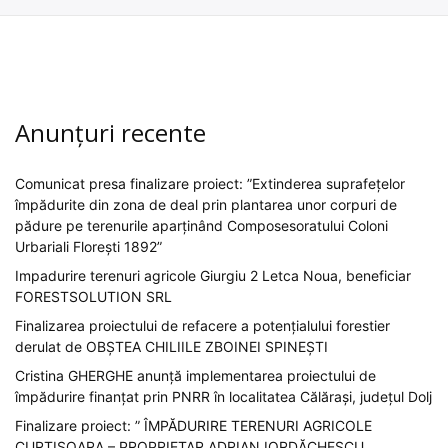
Anunțuri recente
Comunicat presa finalizare proiect: ”Extinderea suprafețelor
împădurite din zona de deal prin plantarea unor corpuri de
pădure pe terenurile aparținând Composesoratului Coloni
Urbariali Florești 1892”
Impadurire terenuri agricole Giurgiu 2 Letca Noua, beneficiar
FORESTSOLUTION SRL
Finalizarea proiectului de refacere a potențialului forestier
derulat de OBȘTEA CHILIILE ZBOINEI SPINEȘTI
Cristina GHERGHE anunță implementarea proiectului de
împădurire finanțat prin PNRR în localitatea Călărași, județul Dolj
Finalizare proiect: ” ÎMPĂDURIRE TERENURI AGRICOLE
CURTIȘOARA – PROPRIETAR ADRIAN IORDĂCHESCU „