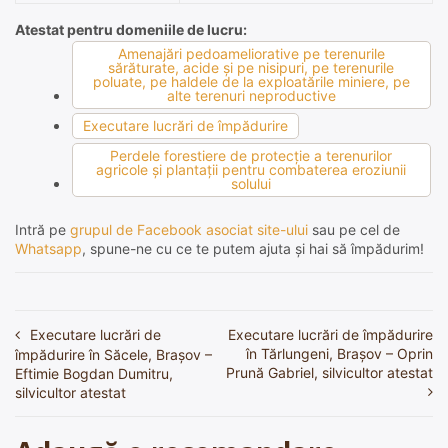
Atestat pentru domeniile de lucru:
Amenajări pedoameliorative pe terenurile
sărăturate, acide şi pe nisipuri, pe terenurile
poluate, pe haldele de la exploatările miniere, pe
alte terenuri neproductive
Executare lucrări de împădurire
Perdele forestiere de protecţie a terenurilor
agricole şi plantaţii pentru combaterea eroziunii
solului
Intră pe
grupul de Facebook asociat site-ului
sau pe cel de
Whatsapp
, spune-ne cu ce te putem ajuta și hai să împădurim!
Executare lucrări de
Executare lucrări de împădurire
Navigare
în Tărlungeni, Brașov – Oprin
împădurire în Săcele, Brașov –
în
Prună Gabriel, silvicultor atestat
Eftimie Bogdan Dumitru,
silvicultor atestat
articole