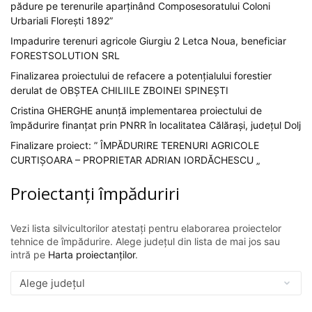
pădure pe terenurile aparținând Composesoratului Coloni
Urbariali Florești 1892”
Impadurire terenuri agricole Giurgiu 2 Letca Noua, beneficiar
FORESTSOLUTION SRL
Finalizarea proiectului de refacere a potențialului forestier
derulat de OBȘTEA CHILIILE ZBOINEI SPINEȘTI
Cristina GHERGHE anunță implementarea proiectului de
împădurire finanțat prin PNRR în localitatea Călărași, județul Dolj
Finalizare proiect: ” ÎMPĂDURIRE TERENURI AGRICOLE
CURTIȘOARA – PROPRIETAR ADRIAN IORDĂCHESCU „
Proiectanți împăduriri
Vezi lista silvicultorilor atestați pentru elaborarea proiectelor
tehnice de împădurire. Alege județul din lista de mai jos sau
intră pe
Harta proiectanților
.