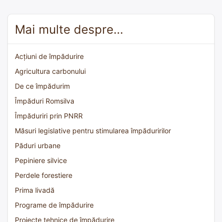
Mai multe despre…
Acțiuni de împădurire
Agricultura carbonului
De ce împădurim
Împăduri Romsilva
Împăduriri prin PNRR
Măsuri legislative pentru stimularea împăduririlor
Păduri urbane
Pepiniere silvice
Perdele forestiere
Prima livadă
Programe de împădurire
Proiecte tehnice de împădurire