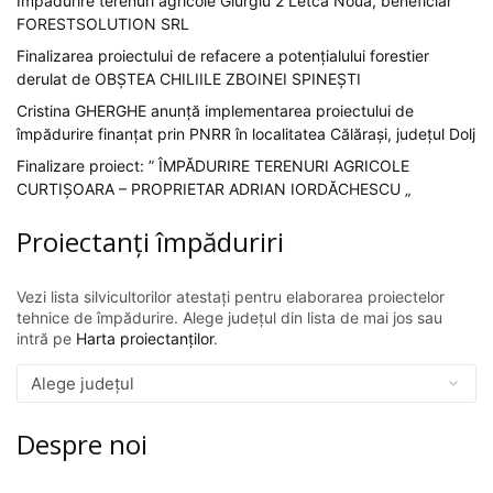
Impadurire terenuri agricole Giurgiu 2 Letca Noua, beneficiar
FORESTSOLUTION SRL
Finalizarea proiectului de refacere a potențialului forestier
derulat de OBȘTEA CHILIILE ZBOINEI SPINEȘTI
Cristina GHERGHE anunță implementarea proiectului de
împădurire finanțat prin PNRR în localitatea Călărași, județul Dolj
Finalizare proiect: ” ÎMPĂDURIRE TERENURI AGRICOLE
CURTIȘOARA – PROPRIETAR ADRIAN IORDĂCHESCU „
Proiectanți împăduriri
Vezi lista silvicultorilor atestați pentru elaborarea proiectelor
tehnice de împădurire. Alege județul din lista de mai jos sau
intră pe
Harta proiectanților
.
Despre noi