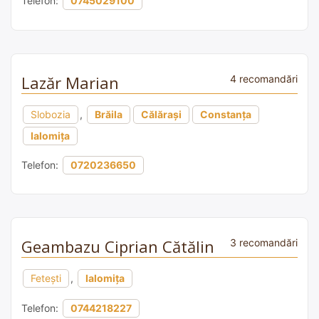
Telefon:
0745029100
Lazăr Marian
4 recomandări
Slobozia
,
Brăila
Călărași
Constanța
Ialomița
Telefon:
0720236650
Geambazu Ciprian Cătălin
3 recomandări
Fetești
,
Ialomița
Telefon:
0744218227