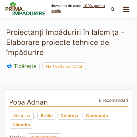
Skip
dezvoltat de asoc.
100% pentru
to
mediu
content
Proiectanți împăduriri în Ialomița -
Elaborare proiecte tehnice de
împădurire
Tipărește
|
Harta silvicultorilor
Popa Adrian
6 recomandări
Slobozia
,
Brăila
Călărași
Constanța
Ialomița