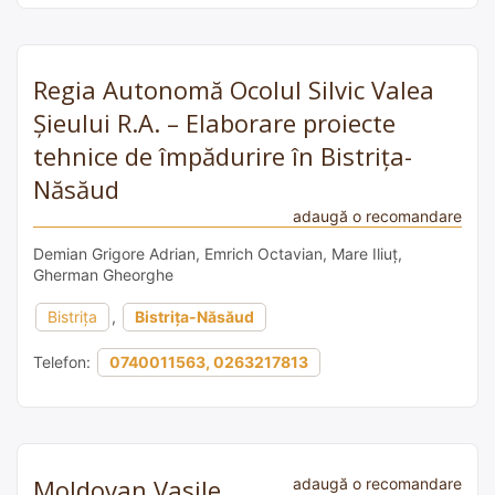
Regia Autonomă Ocolul Silvic Valea
Șieului R.A. – Elaborare proiecte
tehnice de împădurire în Bistrița-
Năsăud
adaugă o recomandare
Demian Grigore Adrian, Emrich Octavian, Mare Iliuț,
Gherman Gheorghe
Bistrița
,
Bistrița-Năsăud
Telefon:
0740011563, 0263217813
Moldovan Vasile
adaugă o recomandare