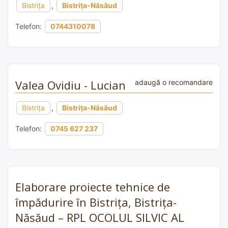
Bistrița
,
Bistrița-Năsăud
Telefon:
0744310078
Valea Ovidiu - Lucian
adaugă o recomandare
Bistrița
,
Bistrița-Năsăud
Telefon:
0745 627 237
Elaborare proiecte tehnice de
împădurire în Bistrița, Bistrița-
Năsăud – RPL OCOLUL SILVIC AL