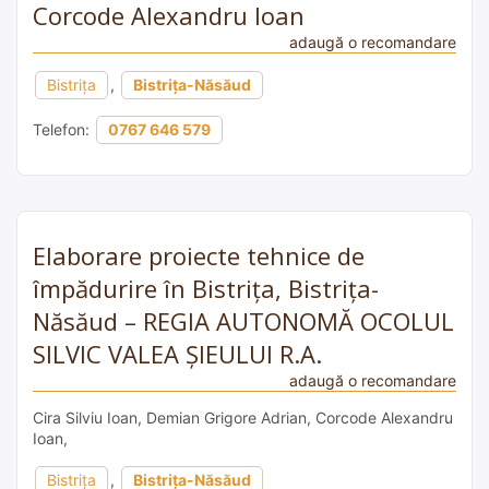
Corcode Alexandru Ioan
adaugă o recomandare
Bistrița
,
Bistrița-Năsăud
Telefon:
0767 646 579
Elaborare proiecte tehnice de
împădurire în Bistrița, Bistrița-
Năsăud – REGIA AUTONOMĂ OCOLUL
SILVIC VALEA ȘIEULUI R.A.
adaugă o recomandare
Cira Silviu Ioan, Demian Grigore Adrian, Corcode Alexandru
Ioan,
Bistrița
,
Bistrița-Năsăud