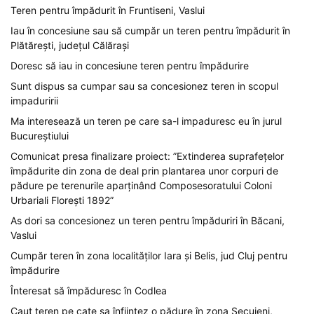
Teren pentru împădurit în Fruntiseni, Vaslui
Iau în concesiune sau să cumpăr un teren pentru împădurit în
Plătărești, județul Călărași
Doresc să iau in concesiune teren pentru împădurire
Sunt dispus sa cumpar sau sa concesionez teren in scopul
impaduririi
Ma interesează un teren pe care sa-l impaduresc eu în jurul
Bucureștiului
Comunicat presa finalizare proiect: ”Extinderea suprafețelor
împădurite din zona de deal prin plantarea unor corpuri de
pădure pe terenurile aparținând Composesoratului Coloni
Urbariali Florești 1892”
As dori sa concesionez un teren pentru împăduriri în Băcani,
Vaslui
Cumpăr teren în zona localităților Iara și Belis, jud Cluj pentru
împădurire
Înteresat să împăduresc în Codlea
Caut teren pe cate sa înfiintez o pădure în zona Secuieni,