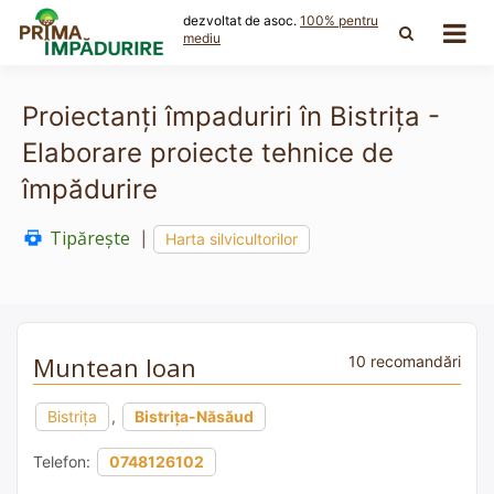
Skip
dezvoltat de asoc.
100% pentru
to
mediu
content
Proiectanți împaduriri în Bistrița -
Elaborare proiecte tehnice de
împădurire
Tipărește
|
Harta silvicultorilor
Muntean Ioan
10 recomandări
Bistrița
,
Bistrița-Năsăud
Telefon:
0748126102