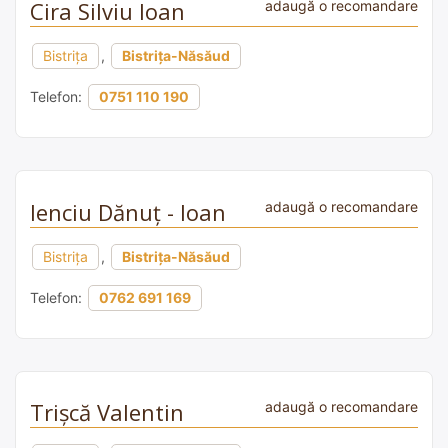
Cira Silviu Ioan
adaugă o recomandare
Bistrița
,
Bistrița-Năsăud
Telefon:
0751 110 190
Ienciu Dănuț - Ioan
adaugă o recomandare
Bistrița
,
Bistrița-Năsăud
Telefon:
0762 691 169
Trișcă Valentin
adaugă o recomandare