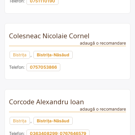
Telefon:
0751110190
Colesneac Nicolaie Cornel
adaugă o recomandare
Bistrița
,
Bistrița-Năsăud
Telefon:
0757053866
Corcode Alexandru Ioan
adaugă o recomandare
Bistrița
,
Bistrița-Năsăud
Telefon:
0363408299; 0767646579