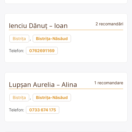
Ienciu Dănuț – Ioan
2 recomandări
Bistrița
,
Bistrița-Năsăud
Telefon:
0762691169
Lupșan Aurelia – Alina
1 recomandare
Bistrița
,
Bistrița-Năsăud
Telefon:
0733 674 175