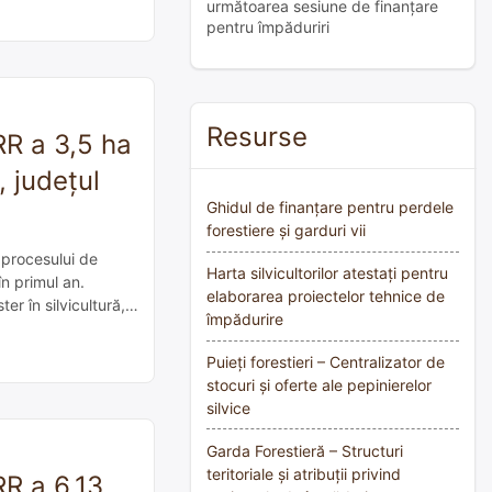
următoarea sesiune de finanțare
pentru împăduriri
Resurse
RR a 3,5 ha
, județul
Ghidul de finanțare pentru perdele
forestiere și garduri vii
 procesului de
Harta silvicultorilor atestați pentru
în primul an.
elaborarea proiectelor tehnice de
er în silvicultură,
împădurire
Puieți forestieri – Centralizator de
stocuri și oferte ale pepinierelor
silvice
Garda Forestieră – Structuri
teritoriale și atribuții privind
RR a 6,13