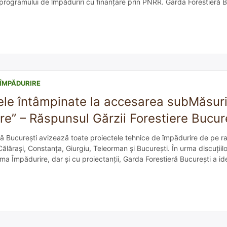
programului de împăduriri cu finanțare prin PNRR. Garda Forestieră B
i de consilieri. Detalii aici. Garda Forestieră Cluj scoate la concurs 2
ÎMPĂDURIRE
le întâmpinate la accesarea subMăsurii
re” – Răspunsul Gărzii Forestiere Bucur
ă București avizează toate proiectele tehnice de împădurire de pe ra
 Călărași, Constanța, Giurgiu, Teleorman și București. În urma discuțiilo
ma Împădurire, dar și cu proiectanții, Garda Forestieră București a ide
 care programul de împădurire a terenurilor agricole degradate și d
stiere […]