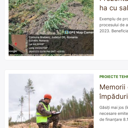
ha cu sal
Exemplu de proi
procesului de av
2023. Beneficia
molic roșcat, a
[…]
PROIECTE TEH
Memorii 
împăduri
Găsiți mai jos 
necesare emiter
de finanțare 8.
compozițiile de