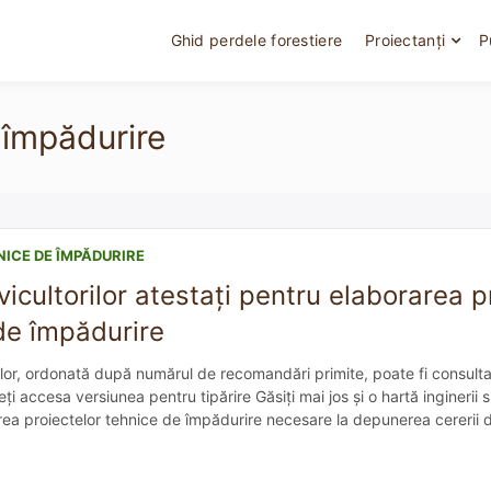
Ghid perdele forestiere
Proiectanți
P
 împădurire
NICE DE ÎMPĂDURIRE
vicultorilor atestați pentru elaborarea p
de împădurire
ilor, ordonată după numărul de recomandări primite, poate fi consulta
i accesa versiunea pentru tipărire Găsiți mai jos și o hartă inginerii si
ea proiectelor tehnice de împădurire necesare la depunerea cererii d
 Harta afișează implicit doar stratul cu proiectanți ACTIVI, care au pr