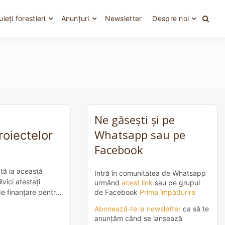
uieți forestieri
Anunțuri
Newsletter
Despre noi
Ne găsești și pe
Whatsapp sau pe
roiectelor
Facebook
tă la această
Intră în comunitatea de Whatsapp
lvici atestați
urmând
acest link
sau pe grupul
de Facebook
Prima împădurire
e finanțare pentru
imit […]
Abonează-te la newsletter
ca să te
anunțăm când se lansează