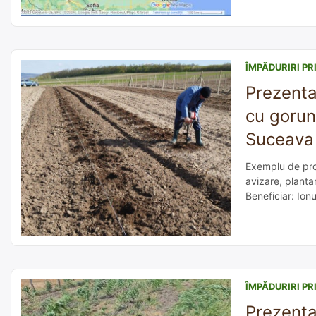
ÎMPĂDURIRI PR
Prezenta
cu gorun,
Suceava
Exemplu de pro
avizare, plantar
Beneficiar: Ion
dar nu a lucrat
ÎMPĂDURIRI PR
Prezenta