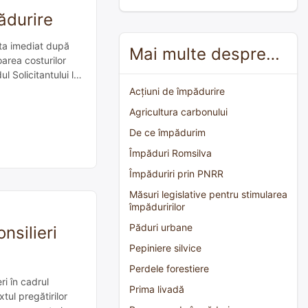
ădurire
nta imediat după
Mai multe despre…
area costurilor
 Solicitantului la
alculat în […]
Acțiuni de împădurire
Agricultura carbonului
De ce împădurim
Împăduri Romsilva
Împăduriri prin PNRR
Măsuri legislative pentru stimularea
împăduririlor
Păduri urbane
nsilieri
Pepiniere silvice
Perdele forestiere
ri în cadrul
Prima livadă
ul pregătirilor