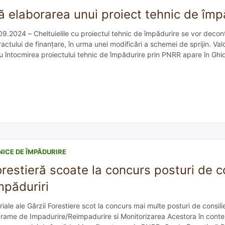
ă elaborarea unui proiect tehnic de împ
09.2024 – Cheltuielile cu proiectul tehnic de împădurire se vor deco
ctului de finanțare, în urma unei modificări a schemei de sprijin. Valo
 întocmirea proiectului tehnic de împădurire prin PNRR apare în Ghidul
ul standard aferent elaborării proiectului tehnic de împădurire este c
NICE DE ÎMPĂDURIRE
restieră scoate la concurs posturi de co
mpăduriri
toriale ale Gărzii Forestiere scot la concurs mai multe posturi de consilie
grame de Impadurire/Reimpadurire si Monitorizarea Acestora în context