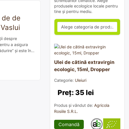
schimbărilor climatice. Alege
produsele ecologice locale pentru
tine și pentru mediu.
 de de
 Vaslui
ții despre
pentru a asigura
urire” și este în
e la Garda […]
Ulei de cătină extravirgin
ecologic, 15ml, Dropper
Categorie:
Uleiuri
Preț: 35 lei
Produs și vândut de:
Agricola
Rosiile S.R.L.
Comandă