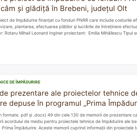
câm și glădiță în Brebeni, județul Olt
ect de împădurire finanțat cu fonduri PNRR care include costurile ef
izare, plantarea, efectuarea plăților și lucrările de întreținere efectua
r: Rotaru Mihail Leonard Inginer proiectant: Emilia Mihăilescu Tipul so
parținând clasei Luvisoluri, cu profil Am-Bt-C, format în câmpie, pe lo
NICE DE ÎMPĂDURIRE
de prezentare ale proiectelor tehnice d
re depuse în programul „Prima Împădur
(în formate. pdf și .docx) 49 din cele 130 de memorii de prezentare ca
ii acordului de mediu pentru proiectele tehnice de împădurire ale bene
1 Prima Împădurire. Aceste memorii cuprind informații din proiectele t
 împădurire, studii pedologice, lucrările de pregătire […]