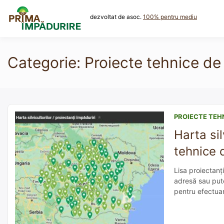
Skip
to
dezvoltat de asoc.
100% pentru mediu
content
Categorie:
Proiecte tehnice de
PROIECTE TEH
Harta sil
tehnice 
Lisa proiectanț
adresă sau puteț
pentru efectuar
fondurile PNRR.