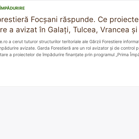
ÎMPĂDURIRE
restieră Focșani răspunde. Ce proiecte
e a avizat în Galați, Tulcea, Vrancea și
ro a cerut tuturor structurilor teritoriale ale Gărzii Forestiere informa
mpădurire avizate. Garda Forestieră are un rol avizator și de control 
re a proiectelor de împădurire finanțate prin programul „Prima Împăd
nt cu proiectanții dar și cu beneficiarii proiectelor de împădurire. D