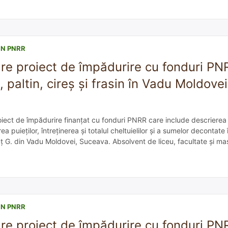
IN PNRR
re proiect de împădurire cu fonduri PN
 paltin, cireș și frasin în Vadu Moldovei
iect de împădurire finanțat cu fonduri PNRR care include descrierea
ea puieților, întreținerea și totalul cheltuielilor și a sumelor decontate 
uț G. din Vadu Moldovei, Suceava. Absolvent de liceu, facultate și mast
 niciodată în domeniu. A cumpărat teren cu gândul […]
IN PNRR
re proiect de împădurire cu fonduri PN