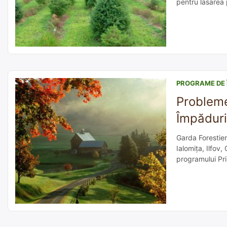
pentru lasarea 
concurs 5 postur
PROGRAME DE 
Probleme
Împăduri
Garda Forestier
Ialomița, Ilfov,
programului Pri
probleme pentru
perdelelor fore