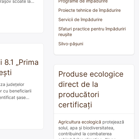
Programe de împădurire
rașov scoate la
 posturi de […]
Proiecte tehnice de împădurire
Servicii de împădurire
Sfaturi practice pentru împăduriri
reușite
Silvo-pășuni
 8.1 „Prima
ești
Produse ecologice
direct de la
za județelor
r cu beneficiarii
producători
ntificat șase
certificați
e creare a
Agricultura ecologică
protejează
solul, apa și biodiversitatea,
contribuind la combaterea