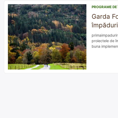
PROGRAME DE 
Garda Fo
împădurir
primaimpadurire.
proiectele de î
buna implementa
contact permane