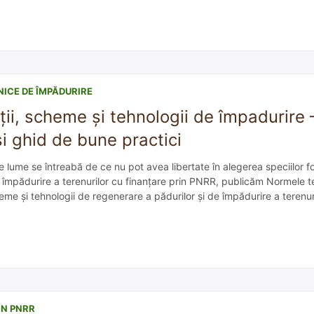
NICE DE ÎMPĂDURIRE
ii, scheme și tehnologii de împadurire
și ghid de bune practici
 lume se întreabă de ce nu pot avea libertate în alegerea speciilor for
 împădurire a terenurilor cu finanțare prin PNRR, publicăm Normele t
eme și tehnologii de regenerare a pădurilor și de împădurire a terenur
e practici privind compoziții, scheme și tehnologii […]
IN PNRR