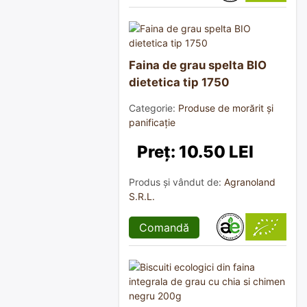
Faina de grau spelta BIO
dietetica tip 1750
Categorie:
Produse de morărit și
panificație
Preț: 10.50 LEI
Produs și vândut de:
Agranoland
S.R.L.
Comandă