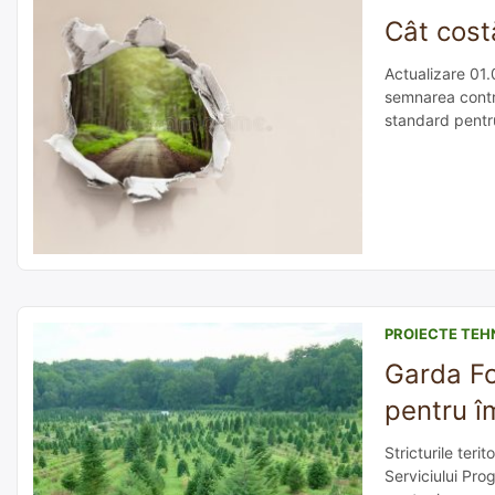
Cât cost
Actualizare 01.
semnarea contra
standard pentru
pagina 20. Cost
PROIECTE TEH
Garda Fo
pentru î
Stricturile teri
Serviciului Pro