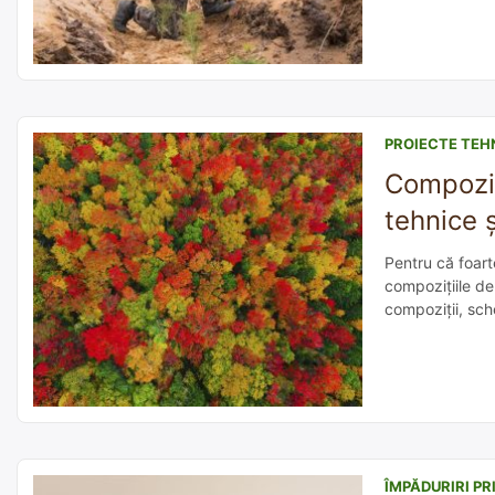
PROIECTE TEH
Compoziț
tehnice 
Pentru că foarte
compozițiile de
compoziții, sch
Ghidului de bun
ÎMPĂDURIRI PR