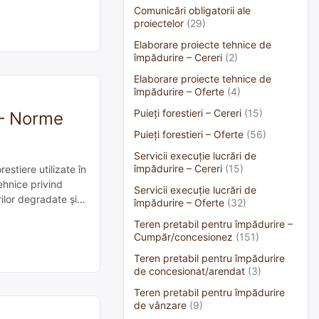
Comunicări obligatorii ale
proiectelor
(29)
Elaborare proiecte tehnice de
împădurire – Cereri
(2)
Elaborare proiecte tehnice de
împădurire – Oferte
(4)
Puieți forestieri – Cereri
(15)
 – Norme
Puieți forestieri – Oferte
(56)
Servicii execuție lucrări de
împădurire – Cereri
(15)
estiere utilizate în
ehnice privind
Servicii execuție lucrări de
ilor degradate și
împădurire – Oferte
(32)
Teren pretabil pentru împădurire –
Cumpăr/concesionez
(151)
Teren pretabil pentru împădurire
de concesionat/arendat
(3)
Teren pretabil pentru împădurire
de vânzare
(9)