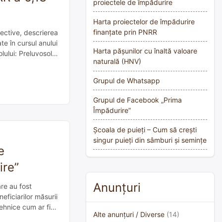
proiectele de împădurire
Harta proiectelor de împădurire
finanțate prin PNRR
ective, descrierea
te în cursul anului
Harta pășunilor cu înaltă valoare
lului: Preluvosol
naturală (HNV)
essuri sau depozilte
Grupul de Whatsapp
Grupul de Facebook „Prima
Împădurire”
Școala de puieți – Cum să crești
singur puieți din sâmburi și semințe
e
ire”
Anunțuri
re au fost
ficiarilor măsurii
ehnice cum ar fi
Alte anunțuri / Diverse
(14)