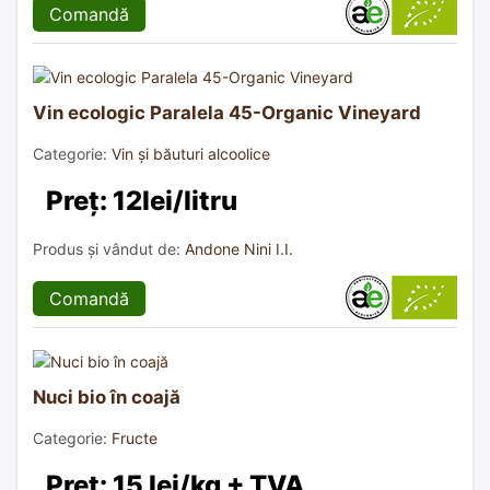
Comandă
Vin ecologic Paralela 45-Organic Vineyard
Categorie:
Vin și băuturi alcoolice
Preț: 12lei/litru
Produs și vândut de:
Andone Nini I.I.
Comandă
Nuci bio în coajă
Categorie:
Fructe
Preț: 15 lei/kg + TVA