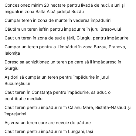
Concesionez minim 20 hectare pentru livadă de nuci, aluni și
migdali în zona Balta Albă județul Buzău
Cumpăr teren în zona de munte în vederea împăduriri
Căutăm un teren ieftin pentru împădurire în jurul Brașovului
Caut un teren în zona de sud a țării, Giurgiu, pentru împădurire
Cumpar un teren pentru a-l împăduri în zona Buzau, Prahova,
Ialomița
Doresc sa achizitionez un teren pe care să îl împăduresc în
Giurgiu
Aș dori să cumpăr un teren pentru împădurire în jurul
Bucureștiului
Caut teren În Constanța pentru împădurire, să aduc o
contributie mediulu
Caut teren pentru împădurire în Căianu Mare, Bistrița-Năsăud și
împrejurimi
Aș vrea un teren care are nevoie de pădure
Caut teren pentru împădurire în Lungani, Iași