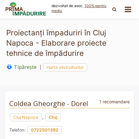
Skip
dezvoltat de asoc.
100% pentru
to
mediu
content
Proiectanți împaduriri în Cluj
Napoca - Elaborare proiecte
tehnice de împădurire
Tipărește
|
Harta silvicultorilor
Coldea Gheorghe - Dorel
1 recomandare
Cluj Napoca
,
Cluj
Telefon:
0722501392