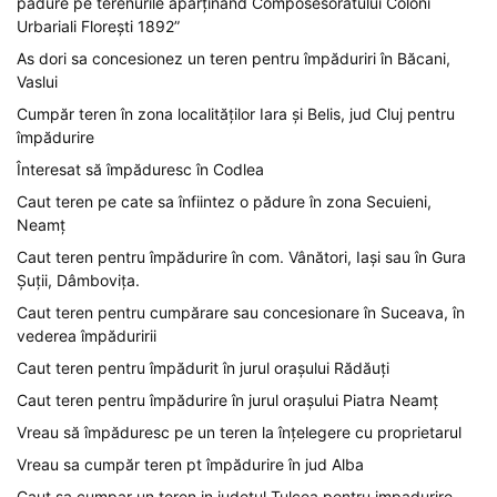
pădure pe terenurile aparținând Composesoratului Coloni
Urbariali Florești 1892”
As dori sa concesionez un teren pentru împăduriri în Băcani,
Vaslui
Cumpăr teren în zona localităților Iara și Belis, jud Cluj pentru
împădurire
Înteresat să împăduresc în Codlea
Caut teren pe cate sa înfiintez o pădure în zona Secuieni,
Neamț
Caut teren pentru împădurire în com. Vânători, Iași sau în Gura
Șuții, Dâmbovița.
Caut teren pentru cumpărare sau concesionare în Suceava, în
vederea împăduririi
Caut teren pentru împădurit în jurul orașului Rădăuți
Caut teren pentru împădurire în jurul orașului Piatra Neamț
Vreau să împăduresc pe un teren la înțelegere cu proprietarul
Vreau sa cumpăr teren pt împădurire în jud Alba
Caut sa cumpar un teren in judetul Tulcea pentru impadurire