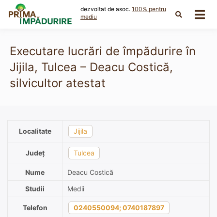
Skip
dezvoltat de asoc.
100% pentru
to
mediu
content
Executare lucrări de împădurire în
Jijila, Tulcea – Deacu Costică,
silvicultor atestat
Localitate
Jijila
Județ
Tulcea
Nume
Deacu Costică
Studii
Medii
Telefon
0240550094; 0740187897