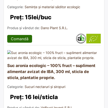
Categorie:
Semințe și material săditor ecologic
Preț: 15lei/buc
Produs și vândut de:
Dano Plant S.R.L.
Comandă
Suc aronia ecologic – 100% fruct – supliment
alimentar avizat de IBA, 300 ml, sticla de
sticla, plantatie proprie.
Categorie:
Sucuri nectaruri și siropuri
Preț: 16 lei/sticla
Produs și vândut de:
Valfruct Invest S.R.L.