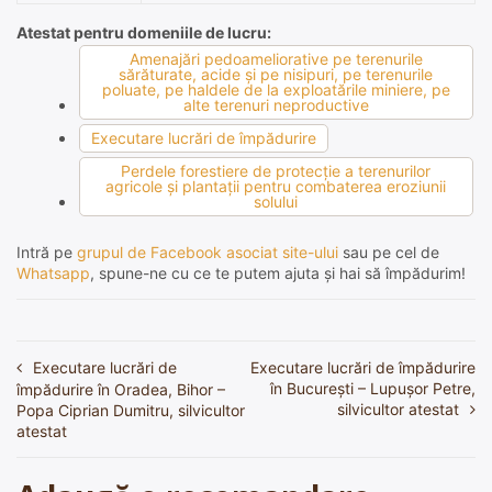
Atestat pentru domeniile de lucru:
Amenajări pedoameliorative pe terenurile
sărăturate, acide şi pe nisipuri, pe terenurile
poluate, pe haldele de la exploatările miniere, pe
alte terenuri neproductive
Executare lucrări de împădurire
Perdele forestiere de protecţie a terenurilor
agricole şi plantaţii pentru combaterea eroziunii
solului
Intră pe
grupul de Facebook asociat site-ului
sau pe cel de
Whatsapp
, spune-ne cu ce te putem ajuta și hai să împădurim!
Executare lucrări de
Executare lucrări de împădurire
Navigare
în București – Lupușor Petre,
împădurire în Oradea, Bihor –
în
silvicultor atestat
Popa Ciprian Dumitru, silvicultor
atestat
articole