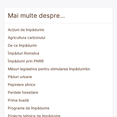
Mai multe despre…
Acțiuni de împădurire
Agricultura carbonului
De ce împădurim
Împăduri Romsilva
Împăduriri prin PNRR
Măsuri legislative pentru stimularea împăduririlor
Păduri urbane
Pepiniere silvice
Perdele forestiere
Prima livadă
Programe de împădurire
Proiecte tehnice de împădurire