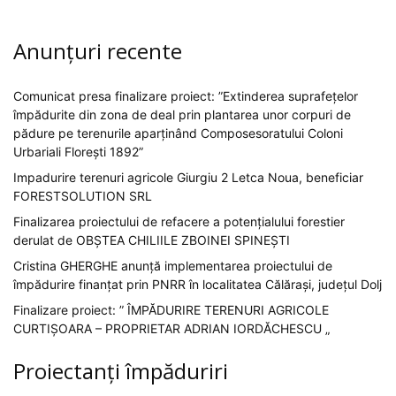
Anunțuri recente
Comunicat presa finalizare proiect: ”Extinderea suprafețelor
împădurite din zona de deal prin plantarea unor corpuri de
pădure pe terenurile aparținând Composesoratului Coloni
Urbariali Florești 1892”
Impadurire terenuri agricole Giurgiu 2 Letca Noua, beneficiar
FORESTSOLUTION SRL
Finalizarea proiectului de refacere a potențialului forestier
derulat de OBȘTEA CHILIILE ZBOINEI SPINEȘTI
Cristina GHERGHE anunță implementarea proiectului de
împădurire finanțat prin PNRR în localitatea Călărași, județul Dolj
Finalizare proiect: ” ÎMPĂDURIRE TERENURI AGRICOLE
CURTIȘOARA – PROPRIETAR ADRIAN IORDĂCHESCU „
Proiectanți împăduriri