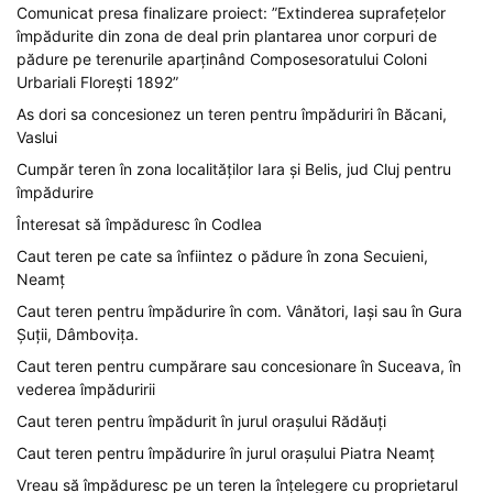
Comunicat presa finalizare proiect: ”Extinderea suprafețelor
împădurite din zona de deal prin plantarea unor corpuri de
pădure pe terenurile aparținând Composesoratului Coloni
Urbariali Florești 1892”
As dori sa concesionez un teren pentru împăduriri în Băcani,
Vaslui
Cumpăr teren în zona localităților Iara și Belis, jud Cluj pentru
împădurire
Înteresat să împăduresc în Codlea
Caut teren pe cate sa înfiintez o pădure în zona Secuieni,
Neamț
Caut teren pentru împădurire în com. Vânători, Iași sau în Gura
Șuții, Dâmbovița.
Caut teren pentru cumpărare sau concesionare în Suceava, în
vederea împăduririi
Caut teren pentru împădurit în jurul orașului Rădăuți
Caut teren pentru împădurire în jurul orașului Piatra Neamț
Vreau să împăduresc pe un teren la înțelegere cu proprietarul