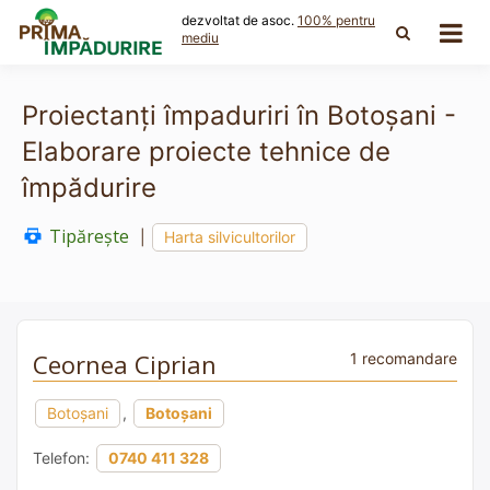
Skip
dezvoltat de asoc.
100% pentru
to
mediu
content
Proiectanți împaduriri în Botoșani -
Elaborare proiecte tehnice de
împădurire
Tipărește
|
Harta silvicultorilor
Ceornea Ciprian
1 recomandare
Botoșani
,
Botoșani
Telefon:
0740 411 328