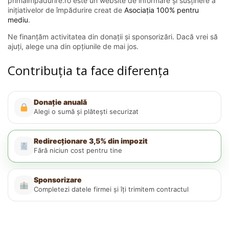
primaimpadurire.ro este un website de informare și susținere a
inițiativelor de împădurire creat de
Asociația 100% pentru
mediu
.
Ne finanțăm activitatea din donații și sponsorizări. Dacă vrei să
ajuți, alege una din opțiunile de mai jos.
Contribuția ta face diferența
Donație anuală
Alegi o sumă și plătești securizat
Redirecționare 3,5% din impozit
Fără niciun cost pentru tine
Sponsorizare
Completezi datele firmei și îți trimitem contractul