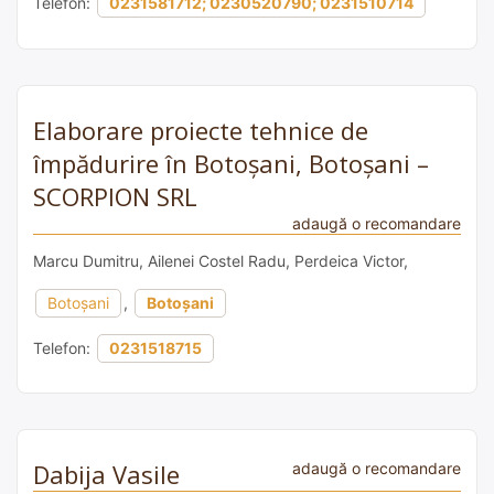
Telefon:
0231581712; 0230520790; 0231510714
Elaborare proiecte tehnice de
împădurire în Botoșani, Botoșani –
SCORPION SRL
adaugă o recomandare
Marcu Dumitru, Ailenei Costel Radu, Perdeica Victor,
Botoșani
,
Botoșani
Telefon:
0231518715
Dabija Vasile
adaugă o recomandare