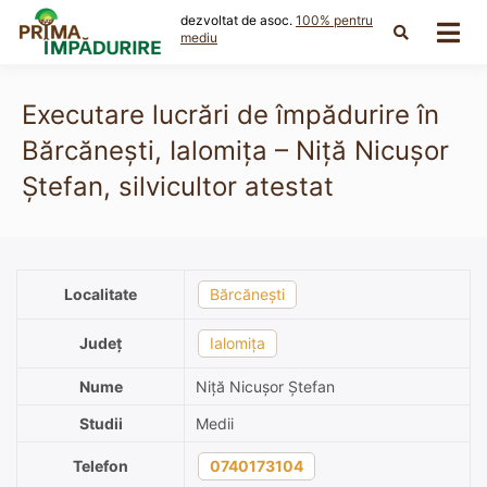
Skip
dezvoltat de asoc.
100% pentru
to
mediu
content
Executare lucrări de împădurire în
Bărcănești, Ialomița – Niță Nicușor
Ştefan, silvicultor atestat
Localitate
Bărcănești
Județ
Ialomița
Nume
Niță Nicușor Ştefan
Studii
Medii
Telefon
0740173104