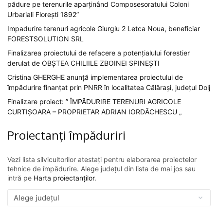
pădure pe terenurile aparținând Composesoratului Coloni
Urbariali Florești 1892”
Impadurire terenuri agricole Giurgiu 2 Letca Noua, beneficiar
FORESTSOLUTION SRL
Finalizarea proiectului de refacere a potențialului forestier
derulat de OBȘTEA CHILIILE ZBOINEI SPINEȘTI
Cristina GHERGHE anunță implementarea proiectului de
împădurire finanțat prin PNRR în localitatea Călărași, județul Dolj
Finalizare proiect: ” ÎMPĂDURIRE TERENURI AGRICOLE
CURTIȘOARA – PROPRIETAR ADRIAN IORDĂCHESCU „
Proiectanți împăduriri
Vezi lista silvicultorilor atestați pentru elaborarea proiectelor
tehnice de împădurire. Alege județul din lista de mai jos sau
intră pe
Harta proiectanților
.