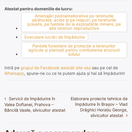
Atestat pentru domeniile de lucru:
Amenajări pedoameliorative pe terenurile
sărăturate, acide şi pe nisipuri, pe terenurile
poluate, pe haldele de la exploatările miniere, pe
alte terenuri neproductive
Executare lucrări de împădurire
Perdele forestiere de protecţie a terenurilor
agricole şi plantaţii pentru combaterea eroziunii
solului
Intră pe
grupul de Facebook asociat site-ului
sau pe cel de
Whatsapp
, spune-ne cu ce te putem ajuta și hai să împădurim!
Servicii de împădurire în
Elaborare proiecte tehnice de
Navigare
împădurire în Brașov – Vlad
Valea Doftanei, Prahova –
în
Drăghici Horațiu George,
Băncilă Vasile, silvicultor atestat
silvicultor atestat
articole