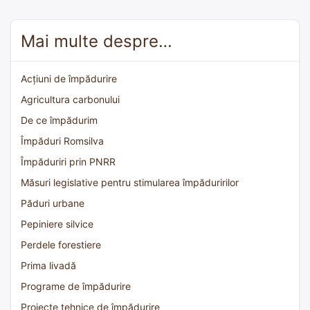
Mai multe despre…
Acțiuni de împădurire
Agricultura carbonului
De ce împădurim
Împăduri Romsilva
Împăduriri prin PNRR
Măsuri legislative pentru stimularea împăduririlor
Păduri urbane
Pepiniere silvice
Perdele forestiere
Prima livadă
Programe de împădurire
Proiecte tehnice de împădurire