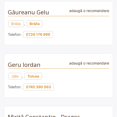
Găureanu Gelu
adaugă o recomandare
Brăila
,
Brăila
Telefon:
0726 176 999
Geru Iordan
adaugă o recomandare
Jijila
,
Tulcea
Telefon:
0745 390 563
Miriță Constantin - Dragoș