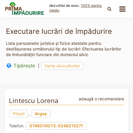
Skip
dezvoltat de asoc.
100% pentru
to
mediu
content
Executare lucrări de împădurire
Lista persoanelor juridice și fizice atestate pentru
desfășurarea următorului tip de lucrări: Efectuarea lucrărilor
de îmbunătăţiri funciare din domeniul silvic
Tipărește
|
Harta silvicultorilor
Lintescu Lorena
adaugă o recomandare
Pitești
,
Argeș
Telefon:
0746019073; 0248215271