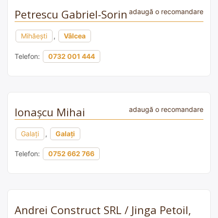
Petrescu Gabriel-Sorin
adaugă o recomandare
Mihăești
,
Vâlcea
Telefon:
0732 001 444
Ionașcu Mihai
adaugă o recomandare
Galați
,
Galați
Telefon:
0752 662 766
Andrei Construct SRL / Jinga Petoil,