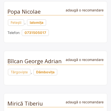
Popa Nicolae
adaugă o recomandare
Fetești
,
Ialomița
Telefon:
0731505017
Bîlcan George Adrian
adaugă o recomandare
Târgoviște
,
Dâmbovița
Mirică Tiberiu
adaugă o recomandare