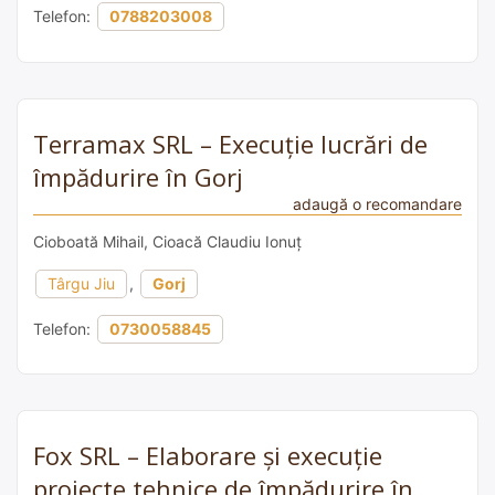
Telefon:
0788203008
Terramax SRL – Execuție lucrări de
împădurire în Gorj
adaugă o recomandare
Cioboată Mihail, Cioacă Claudiu Ionuț
Târgu Jiu
,
Gorj
Telefon:
0730058845
Fox SRL – Elaborare și execuție
proiecte tehnice de împădurire în