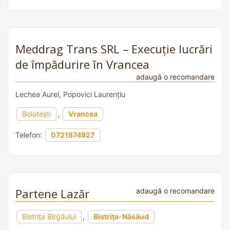
Meddrag Trans SRL – Execuție lucrări
de împădurire în Vrancea
adaugă o recomandare
Lechea Aurel, Popovici Laurențiu
Bolotești
,
Vrancea
Telefon:
0721874927
Partene Lazăr
adaugă o recomandare
Bistrița Bîrgăului
,
Bistrița-Năsăud