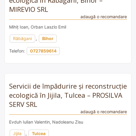
MIREVIO SRL
adaugă o recomandare
Mihiț Ioan, Orban Laszlo Emil
Răbăgani
,
Bihor
Telefon:
0727859614
Servicii de împădurire și reconstrucție
ecologică în Jijila, Tulcea – PROSILVA
SERV SRL
adaugă o recomandare
Evduh Iulian Valentin, Nadoleanu Zisu
Jijila
,
Tulcea