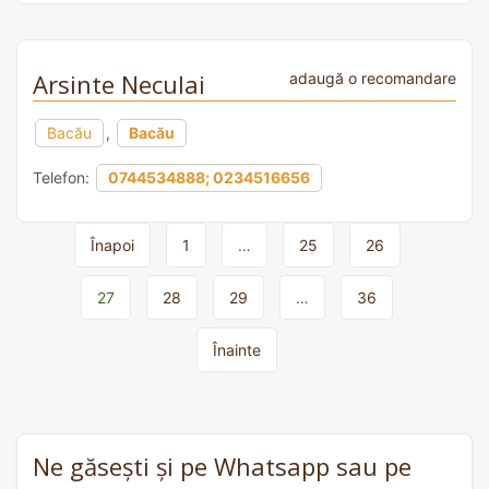
Arsinte Neculai
adaugă o recomandare
Bacău
,
Bacău
Telefon:
0744534888; 0234516656
Page
Înapoi
1
…
25
26
navigation
27
28
29
…
36
Înainte
Ne găsești și pe Whatsapp sau pe