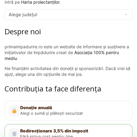
intră pe
Harta proiectanților
.
Despre noi
primaimpadurire.ro este un website de informare și susținere a
inițiativelor de împădurire creat de
Asociația 100% pentru
mediu
.
Ne finanțăm activitatea din donații și sponsorizări. Dacă vrei să
ajuți, alege una din opțiunile de mai jos.
Contribuția ta face diferența
Donație anuală
Alegi o sumă și plătești securizat
Redirecționare 3,5% din impozit
Fără niciun cost pentru tine