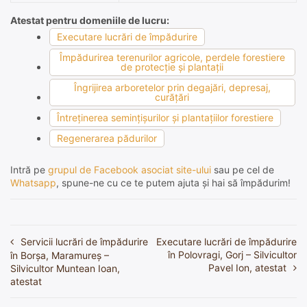
Atestat pentru domeniile de lucru:
Executare lucrări de împădurire
Împădurirea terenurilor agricole, perdele forestiere
de protecţie şi plantaţii
Îngrijirea arboretelor prin degajări, depresaj,
curăţări
Întreţinerea seminţişurilor şi plantaţiilor forestiere
Regenerarea pădurilor
Intră pe
grupul de Facebook asociat site-ului
sau pe cel de
Whatsapp
, spune-ne cu ce te putem ajuta și hai să împădurim!
Servicii lucrări de împădurire
Executare lucrări de împădurire
Navigare
în Polovragi, Gorj – Silvicultor
în Borșa, Maramureș –
în
Pavel Ion, atestat
Silvicultor Muntean Ioan,
atestat
articole