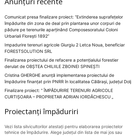
Anunțuri recente
Comunicat presa finalizare proiect: ”Extinderea suprafețelor
împădurite din zona de deal prin plantarea unor corpuri de
pădure pe terenurile aparținând Composesoratului Coloni
Urbariali Florești 1892”
Impadurire terenuri agricole Giurgiu 2 Letca Noua, beneficiar
FORESTSOLUTION SRL
Finalizarea proiectului de refacere a potențialului forestier
derulat de OBȘTEA CHILIILE ZBOINEI SPINEȘTI
Cristina GHERGHE anunță implementarea proiectului de
împădurire finanțat prin PNRR în localitatea Călărași, județul Dolj
Finalizare proiect: ” ÎMPĂDURIRE TERENURI AGRICOLE
CURTIȘOARA – PROPRIETAR ADRIAN IORDĂCHESCU „
Proiectanți împăduriri
Vezi lista silvicultorilor atestați pentru elaborarea proiectelor
tehnice de împădurire. Alege județul din lista de mai jos sau