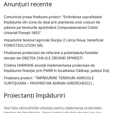
Anunțuri recente
Comunicat presa finalizare proiect: ”Extinderea suprafețelor
împădurite din zona de deal prin plantarea unor corpuri de
pădure pe terenurile aparținând Composesoratului Coloni
Urbariali Florești 1892”
Impadurire terenuri agricole Giurgiu 2 Letca Noua, beneficiar
FORESTSOLUTION SRL
Finalizarea proiectului de refacere a potențialului forestier
derulat de OBȘTEA CHILIILE ZBOINEI SPINEȘTI
Cristina GHERGHE anunță implementarea proiectului de
împădurire finanțat prin PNRR în localitatea Călărași, județul Dolj
Finalizare proiect: ” ÎMPĂDURIRE TERENURI AGRICOLE
CURTIȘOARA – PROPRIETAR ADRIAN IORDĂCHESCU „
Proiectanți împăduriri
Vezi lista silvicultorilor atestați pentru elaborarea proiectelor
tehnice de împădurire. Alege județul din lista de mai jos sau