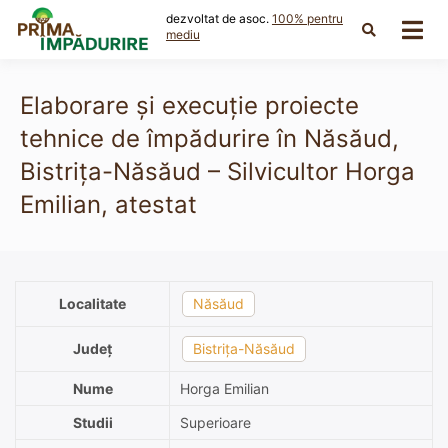
Skip
dezvoltat de asoc.
100% pentru
to
mediu
content
Elaborare și execuție proiecte
tehnice de împădurire în Năsăud,
Bistrița-Năsăud – Silvicultor Horga
Emilian, atestat
Localitate
Năsăud
Județ
Bistrița-Năsăud
Nume
Horga Emilian
Studii
Superioare