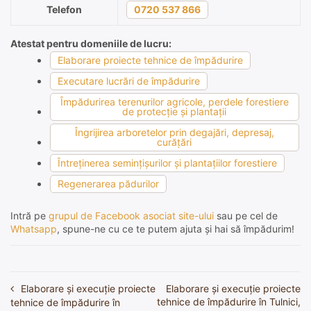
Telefon
0720 537 866
Atestat pentru domeniile de lucru:
Elaborare proiecte tehnice de împădurire
Executare lucrări de împădurire
Împădurirea terenurilor agricole, perdele forestiere
de protecţie şi plantaţii
Îngrijirea arboretelor prin degajări, depresaj,
curăţări
Întreţinerea seminţişurilor şi plantaţiilor forestiere
Regenerarea pădurilor
Intră pe
grupul de Facebook asociat site-ului
sau pe cel de
Whatsapp
, spune-ne cu ce te putem ajuta și hai să împădurim!
Elaborare și execuție proiecte
Elaborare și execuție proiecte
Navigare
tehnice de împădurire în Tulnici,
tehnice de împădurire în