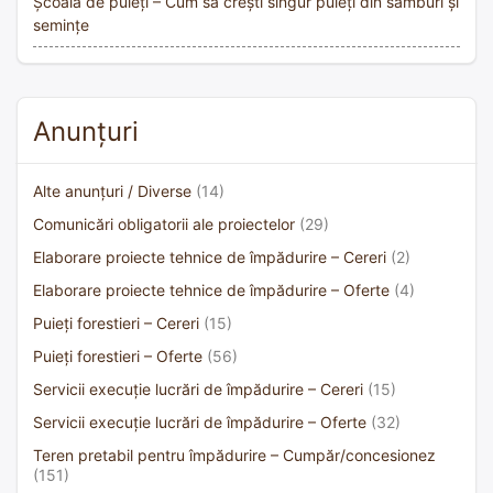
Școala de puieți – Cum să crești singur puieți din sâmburi și
semințe
Anunțuri
Alte anunțuri / Diverse
(14)
Comunicări obligatorii ale proiectelor
(29)
Elaborare proiecte tehnice de împădurire – Cereri
(2)
Elaborare proiecte tehnice de împădurire – Oferte
(4)
Puieți forestieri – Cereri
(15)
Puieți forestieri – Oferte
(56)
Servicii execuție lucrări de împădurire – Cereri
(15)
Servicii execuție lucrări de împădurire – Oferte
(32)
Teren pretabil pentru împădurire – Cumpăr/concesionez
(151)