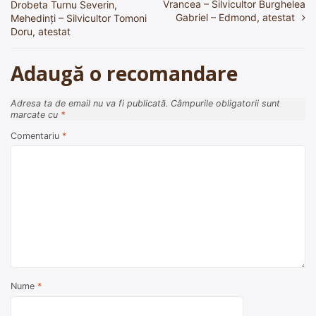
în
Vrancea – Silvicultor Burghelea
Drobeta Turnu Severin,
Gabriel – Edmond, atestat
Mehedinți – Silvicultor Tomoni
articole
Doru, atestat
Adaugă o recomandare
Adresa ta de email nu va fi publicată.
Câmpurile obligatorii sunt
marcate cu
*
Comentariu
*
Nume
*