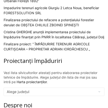
Urbariali Florești 1892”
Impadurire terenuri agricole Giurgiu 2 Letca Noua, beneficiar
FORESTSOLUTION SRL
Finalizarea proiectului de refacere a potențialului forestier
derulat de OBȘTEA CHILIILE ZBOINEI SPINEȘTI
Cristina GHERGHE anunță implementarea proiectului de
împădurire finanțat prin PNRR în localitatea Călărași, județul Dolj
Finalizare proiect: ” ÎMPĂDURIRE TERENURI AGRICOLE
CURTIȘOARA – PROPRIETAR ADRIAN IORDĂCHESCU „
Proiectanți împăduriri
Vezi lista silvicultorilor atestați pentru elaborarea proiectelor
tehnice de împădurire. Alege județul din lista de mai jos sau
intră pe
Harta proiectanților
.
Despre noi