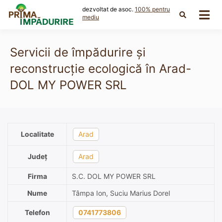
Skip
dezvoltat de asoc.
100% pentru
to
mediu
content
Servicii de împădurire și
reconstrucție ecologică în Arad-
DOL MY POWER SRL
Localitate
Arad
Județ
Arad
Firma
S.C. DOL MY POWER SRL
Nume
Tâmpa Ion, Suciu Marius Dorel
Telefon
0741773806