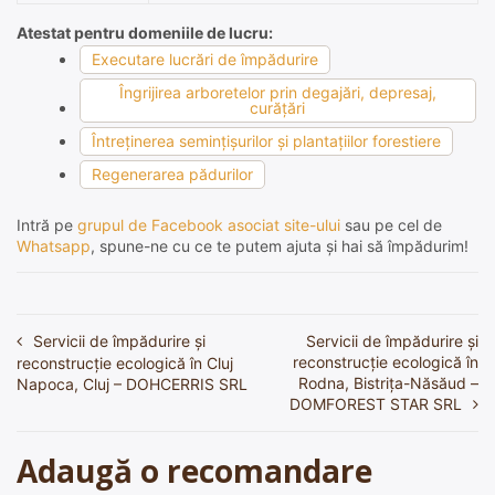
Atestat pentru domeniile de lucru:
Executare lucrări de împădurire
Îngrijirea arboretelor prin degajări, depresaj,
curăţări
Întreţinerea seminţişurilor şi plantaţiilor forestiere
Regenerarea pădurilor
Intră pe
grupul de Facebook asociat site-ului
sau pe cel de
Whatsapp
, spune-ne cu ce te putem ajuta și hai să împădurim!
Servicii de împădurire și
Servicii de împădurire și
Navigare
reconstrucție ecologică în
reconstrucție ecologică în Cluj
în
Rodna, Bistrița-Năsăud –
Napoca, Cluj – DOHCERRIS SRL
DOMFOREST STAR SRL
articole
Adaugă o recomandare