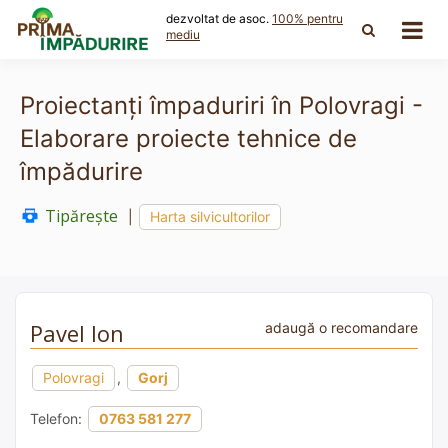
Skip
dezvoltat de asoc.
100% pentru
to
mediu
content
Proiectanți împaduriri în Polovragi -
Elaborare proiecte tehnice de
împădurire
Tipărește
|
Harta silvicultorilor
Pavel Ion
adaugă o recomandare
Polovragi
,
Gorj
Telefon:
0763 581 277