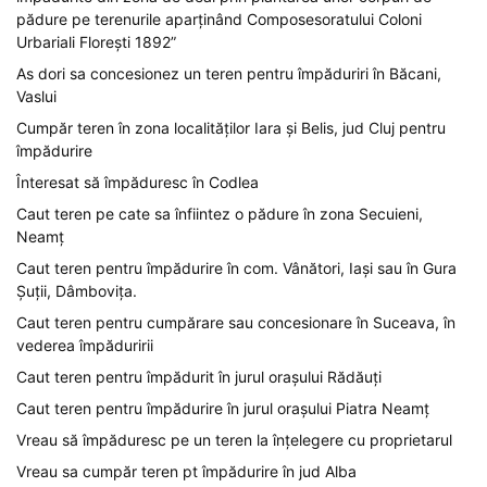
pădure pe terenurile aparținând Composesoratului Coloni
Urbariali Florești 1892”
As dori sa concesionez un teren pentru împăduriri în Băcani,
Vaslui
Cumpăr teren în zona localităților Iara și Belis, jud Cluj pentru
împădurire
Înteresat să împăduresc în Codlea
Caut teren pe cate sa înfiintez o pădure în zona Secuieni,
Neamț
Caut teren pentru împădurire în com. Vânători, Iași sau în Gura
Șuții, Dâmbovița.
Caut teren pentru cumpărare sau concesionare în Suceava, în
vederea împăduririi
Caut teren pentru împădurit în jurul orașului Rădăuți
Caut teren pentru împădurire în jurul orașului Piatra Neamț
Vreau să împăduresc pe un teren la înțelegere cu proprietarul
Vreau sa cumpăr teren pt împădurire în jud Alba