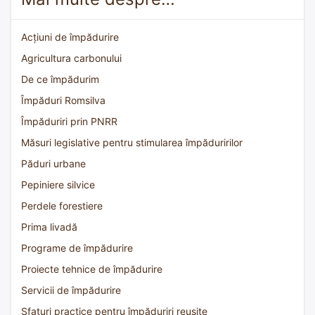
Acțiuni de împădurire
Agricultura carbonului
De ce împădurim
Împăduri Romsilva
Împăduriri prin PNRR
Măsuri legislative pentru stimularea împăduririlor
Păduri urbane
Pepiniere silvice
Perdele forestiere
Prima livadă
Programe de împădurire
Proiecte tehnice de împădurire
Servicii de împădurire
Sfaturi practice pentru împăduriri reușite