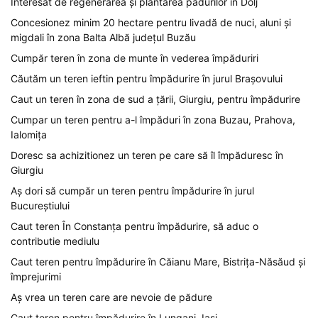
Interesat de regenerarea și plantarea padurilor în Dolj
Concesionez minim 20 hectare pentru livadă de nuci, aluni și
migdali în zona Balta Albă județul Buzău
Cumpăr teren în zona de munte în vederea împăduriri
Căutăm un teren ieftin pentru împădurire în jurul Brașovului
Caut un teren în zona de sud a țării, Giurgiu, pentru împădurire
Cumpar un teren pentru a-l împăduri în zona Buzau, Prahova,
Ialomița
Doresc sa achizitionez un teren pe care să îl împăduresc în
Giurgiu
Aș dori să cumpăr un teren pentru împădurire în jurul
Bucureștiului
Caut teren În Constanța pentru împădurire, să aduc o
contributie mediulu
Caut teren pentru împădurire în Căianu Mare, Bistrița-Năsăud și
împrejurimi
Aș vrea un teren care are nevoie de pădure
Caut teren pentru împădurire în Lungani, Iași