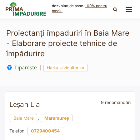
Skip
dezvoltat de asoc.
100% pentru
to
mediu
content
Proiectanți împaduriri în Baia Mare
- Elaborare proiecte tehnice de
împădurire
Tipărește
|
Harta silvicultorilor
Leșan Lia
9 recomandări
Baia Mare
,
Maramureș
Telefon:
0729400454