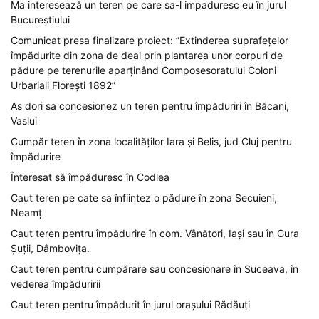
Ma interesează un teren pe care sa-l impaduresc eu în jurul
Bucureștiului
Comunicat presa finalizare proiect: ”Extinderea suprafețelor
împădurite din zona de deal prin plantarea unor corpuri de
pădure pe terenurile aparținând Composesoratului Coloni
Urbariali Florești 1892”
As dori sa concesionez un teren pentru împăduriri în Băcani,
Vaslui
Cumpăr teren în zona localităților Iara și Belis, jud Cluj pentru
împădurire
Înteresat să împăduresc în Codlea
Caut teren pe cate sa înfiintez o pădure în zona Secuieni,
Neamț
Caut teren pentru împădurire în com. Vânători, Iași sau în Gura
Șuții, Dâmbovița.
Caut teren pentru cumpărare sau concesionare în Suceava, în
vederea împăduririi
Caut teren pentru împădurit în jurul orașului Rădăuți