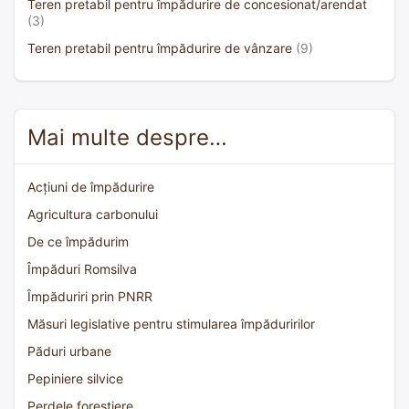
Teren pretabil pentru împădurire de concesionat/arendat
(3)
Teren pretabil pentru împădurire de vânzare
(9)
Mai multe despre…
Acțiuni de împădurire
Agricultura carbonului
De ce împădurim
Împăduri Romsilva
Împăduriri prin PNRR
Măsuri legislative pentru stimularea împăduririlor
Păduri urbane
Pepiniere silvice
Perdele forestiere