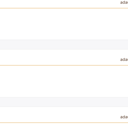
ada
ada
ada