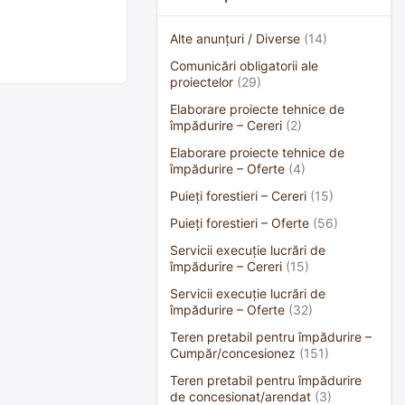
Alte anunțuri / Diverse
(14)
Comunicări obligatorii ale
proiectelor
(29)
Elaborare proiecte tehnice de
împădurire – Cereri
(2)
Elaborare proiecte tehnice de
împădurire – Oferte
(4)
Puieți forestieri – Cereri
(15)
Puieți forestieri – Oferte
(56)
Servicii execuție lucrări de
împădurire – Cereri
(15)
Servicii execuție lucrări de
împădurire – Oferte
(32)
Teren pretabil pentru împădurire –
Cumpăr/concesionez
(151)
Teren pretabil pentru împădurire
de concesionat/arendat
(3)