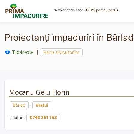
Skip
to
dezvoltat de asoc.
100% pentru mediu
content
Proiectanți împaduriri în Bârla
Tipărește
|
Harta silvicultorilor
Mocanu Gelu Florin
Bârlad
,
Vaslui
Telefon:
0746 251 153