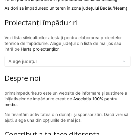
As dori sa împăduresc un teren în zona județului Bacău/Neamț
Proiectanți împăduriri
Vezi lista silvicultorilor atestați pentru elaborarea proiectelor
tehnice de împădurire. Alege județul din lista de mai jos sau
intră pe
Harta proiectanților
.
Despre noi
primaimpadurire.ro este un website de informare și susținere a
inițiativelor de împădurire creat de
Asociația 100% pentru
mediu
.
Ne finanțăm activitatea din donații și sponsorizări. Dacă vrei să
ajuți, alege una din opțiunile de mai jos.
Contribuția ta face diferența