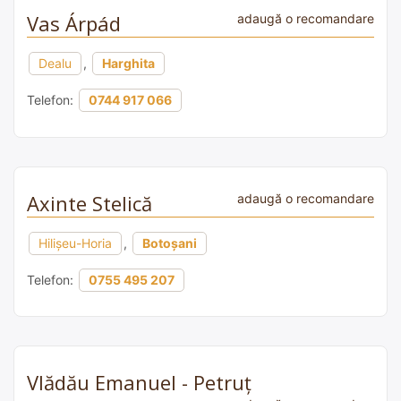
Vas Árpád
adaugă o recomandare
Dealu
,
Harghita
Telefon:
0744 917 066
Axinte Stelică
adaugă o recomandare
Hilișeu-Horia
,
Botoșani
Telefon:
0755 495 207
Vlădău Emanuel - Petruț