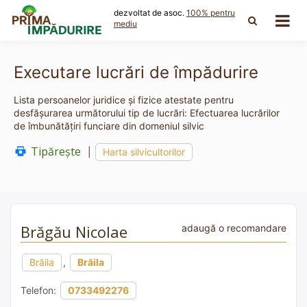
Skip
dezvoltat de asoc.
100% pentru
to
mediu
content
Executare lucrări de împădurire
Lista persoanelor juridice și fizice atestate pentru
desfășurarea următorului tip de lucrări: Efectuarea lucrărilor
de îmbunătăţiri funciare din domeniul silvic
Tipărește
|
Harta silvicultorilor
Brăgău Nicolae
adaugă o recomandare
Brăila
,
Brăila
Telefon:
0733492276