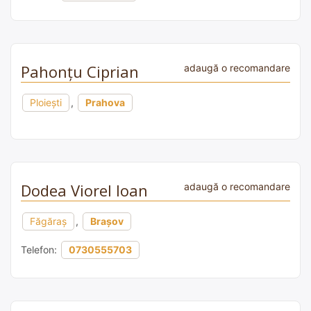
Pahonțu Ciprian
adaugă o recomandare
Ploiești
,
Prahova
Dodea Viorel Ioan
adaugă o recomandare
Făgăraş
,
Brașov
Telefon:
0730555703