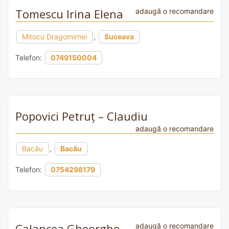
Tomescu Irina Elena
adaugă o recomandare
Mitocu Dragomirnei
,
Suceava
Telefon:
0749150004
Popovici Petruț – Claudiu
adaugă o recomandare
Bacău
,
Bacău
Telefon:
0754298179
Calancea Gheorghe
adaugă o recomandare