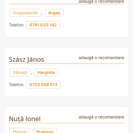
adaugă o recomandare
Dragoslavele
,
Argeș
Telefon:
0741 033 142
Szász János
adaugă o recomandare
Dăneşti
,
Harghita
Telefon:
0722 658 513
Nuţă Ionel
adaugă o recomandare
Ploiești
,
Prahova