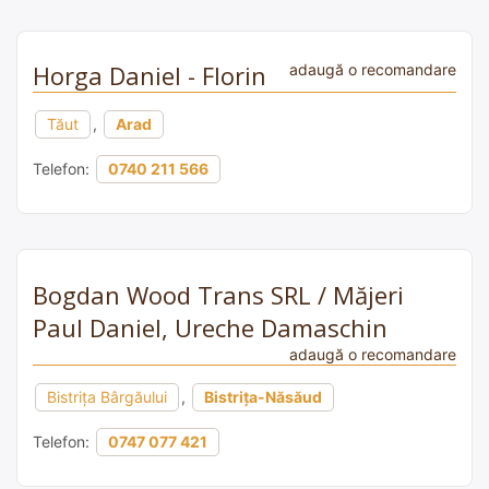
Horga Daniel - Florin
adaugă o recomandare
Tăut
,
Arad
Telefon:
0740 211 566
Bogdan Wood Trans SRL / Măjeri
Paul Daniel, Ureche Damaschin
adaugă o recomandare
Bistriţa Bârgăului
,
Bistrița-Năsăud
Telefon:
0747 077 421