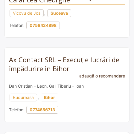
Vicovu de Jos
,
Suceava
Telefon:
0758424898
Ax Contact SRL – Execuție lucrări de
împădurire în Bihor
adaugă o recomandare
Dan Cristian – Leon, Gall Tiberiu – Ioan
Budureasa
,
Bihor
Telefon:
0774656713