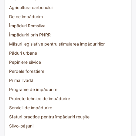
Agricultura carbonului
De ce împădurim
Împăduri Romsilva
Împăduriri prin PNRR
Măsuri legislative pentru stimularea împăduririlor
Păduri urbane
Pepiniere silvice
Perdele forestiere
Prima livadă
Programe de împădurire
Proiecte tehnice de împădurire
Servicii de împădurire
Sfaturi practice pentru împăduriri reușite
Silvo-pășuni