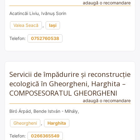
adaugă o recomandare
Acatincăi Liviu, Ivănuș Sorin
Valea Seacă
,
Iași
Telefon:
0752760538
Servicii de împădurire și reconstrucție
ecologică în Gheorgheni, Harghita –
COMPOSESORATUL GHEORGHENI
adaugă o recomandare
Biró Árpád, Bende István - Mihály,
Gheorgheni
,
Harghita
Telefon:
0266365549