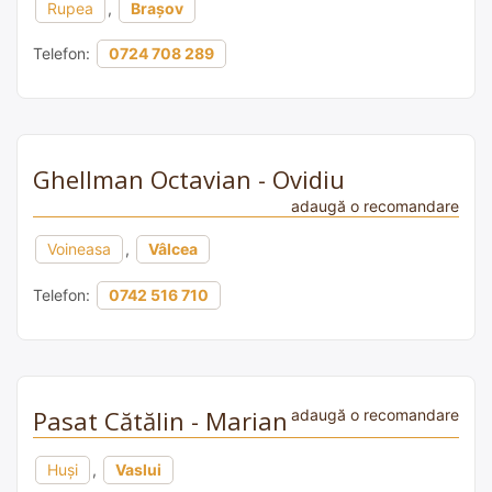
Rupea
,
Brașov
Telefon:
0724 708 289
Ghellman Octavian - Ovidiu
adaugă o recomandare
Voineasa
,
Vâlcea
Telefon:
0742 516 710
Pasat Cătălin - Marian
adaugă o recomandare
Huși
,
Vaslui