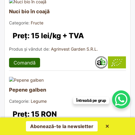
Nuci bio în coajă
Categorie:
Fructe
Preț: 15 lei/kg + TVA
Produs și vândut de:
Agrinvest Garden S.R.L.
Comandă
Pepene galben
Întreabă pe grup
Categorie:
Legume
Preț: 15 RON
Abonează-te la newsletter
✕
Produs și vândut de:
Gheorghe Cezar Alexandru P.F.A.