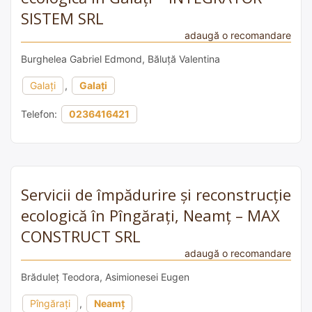
SISTEM SRL
adaugă o recomandare
Burghelea Gabriel Edmond, Băluță Valentina
Galați
,
Galați
Telefon:
0236416421
Servicii de împădurire și reconstrucție
ecologică în Pîngărați, Neamț – MAX
CONSTRUCT SRL
adaugă o recomandare
Brăduleț Teodora, Asimionesei Eugen
Pîngărați
,
Neamț