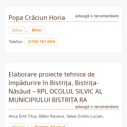
Popa Crăciun Horia
adaugă o recomandare
Beiuș
,
Bihor
Telefon:
0769 767 909
Elaborare proiecte tehnice de
împădurire în Bistrița, Bistrița-
Năsăud – RPL OCOLUL SILVIC AL
MUNICIPIULUI BISTRIȚA RA
adaugă o recomandare
Anca Emil Titus, Bălan Raveca, Valea Ovidiu Lucian,
Bistrița
,
Bistrița-Năsăud