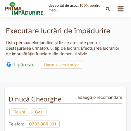
Skip
dezvoltat de asoc.
100% pentru
to
mediu
content
Executare lucrări de împădurire
Lista persoanelor juridice și fizice atestate pentru
desfășurarea următorului tip de lucrări: Efectuarea lucrărilor
de îmbunătăţiri funciare din domeniul silvic
Tipărește
|
Harta silvicultorilor
Dinucă Gheorghe
adaugă o recomandare
Țicleni
,
Gorj
Telefon:
0733 885 331