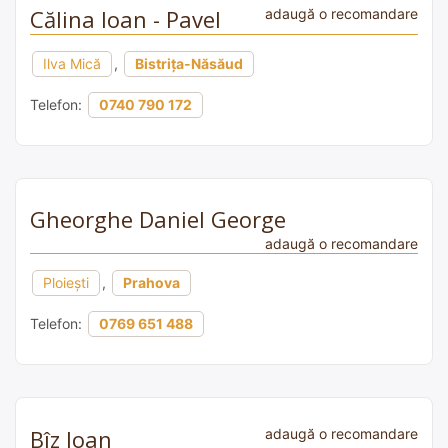
Călina Ioan - Pavel
adaugă o recomandare
Ilva Mică
,
Bistrița-Năsăud
Telefon:
0740 790 172
Gheorghe Daniel George
adaugă o recomandare
Ploiești
,
Prahova
Telefon:
0769 651 488
Bîz Ioan
adaugă o recomandare