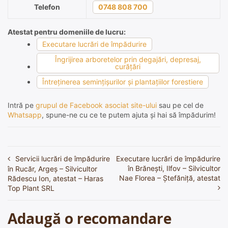
Telefon
0748 808 700
Atestat pentru domeniile de lucru:
Executare lucrări de împădurire
Îngrijirea arboretelor prin degajări, depresaj,
curăţări
Întreţinerea seminţişurilor şi plantaţiilor forestiere
Intră pe
grupul de Facebook asociat site-ului
sau pe cel de
Whatsapp
, spune-ne cu ce te putem ajuta și hai să împădurim!
Servicii lucrări de împădurire
Executare lucrări de împădurire
Navigare
în Brănești, Ilfov – Silvicultor
în Rucăr, Argeș – Silvicultor
în
Nae Florea – Ștefăniță, atestat
Rădescu Ion, atestat – Haras
Top Plant SRL
articole
Adaugă o recomandare