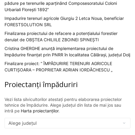
pădure pe terenurile aparținând Composesoratului Coloni
Urbariali Florești 1892”
Impadurire terenuri agricole Giurgiu 2 Letca Noua, beneficiar
FORESTSOLUTION SRL
Finalizarea proiectului de refacere a potențialului forestier
derulat de OBȘTEA CHILIILE ZBOINEI SPINEȘTI
Cristina GHERGHE anunță implementarea proiectului de
împădurire finanțat prin PNRR în localitatea Călărași, județul Dolj
Finalizare proiect: ” ÎMPĂDURIRE TERENURI AGRICOLE
CURTIȘOARA – PROPRIETAR ADRIAN IORDĂCHESCU „
Proiectanți împăduriri
Vezi lista silvicultorilor atestați pentru elaborarea proiectelor
tehnice de împădurire. Alege județul din lista de mai jos sau
intră pe
Harta proiectanților
.