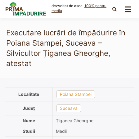
Skip
dezvoltat de asoc.
100% pentru
to
mediu
content
Executare lucrări de împădurire în
Poiana Stampei, Suceava –
Silvicultor Țiganea Gheorghe,
atestat
Localitate
Poiana Stampei
Județ
Suceava
Nume
Țiganea Gheorghe
Studii
Medii