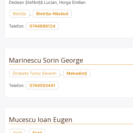
Dedean Ștefăniță Lucian, Horga Emilian
Bistrița
,
Bistrița-Năsăud
Telefon:
0744689124
Marinescu Sorin George
Drobeta Turnu Severin
,
Mehedinți
Telefon:
0744593441
Mucescu Ioan Eugen
Arad
,
Arad