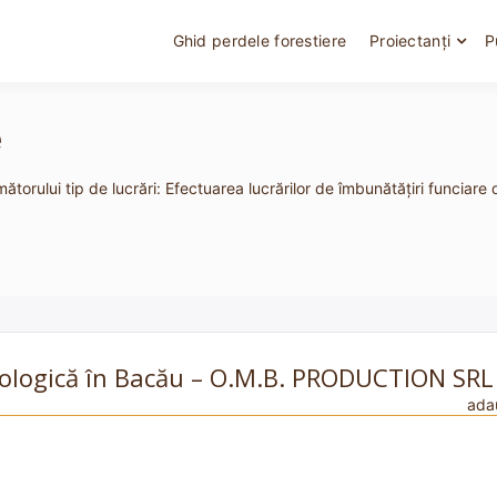
Ghid perdele forestiere
Proiectanți
P
e
ătorului tip de lucrări: Efectuarea lucrărilor de îmbunătăţiri funciare 
 ecologică în Bacău – O.M.B. PRODUCTION SRL
ada