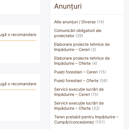
Anunțuri
Alte anunțuri / Diverse
(14)
Comunicări obligatorii ale
ugă o recomandare
proiectelor
(29)
Elaborare proiecte tehnice de
împădurire – Cereri
(2)
Elaborare proiecte tehnice de
împădurire – Oferte
(4)
Puieți forestieri – Cereri
(15)
Puieți forestieri – Oferte
(56)
ugă o recomandare
Servicii execuție lucrări de
împădurire – Cereri
(15)
Servicii execuție lucrări de
împădurire – Oferte
(32)
Teren pretabil pentru împădurire –
Cumpăr/concesionez
(151)