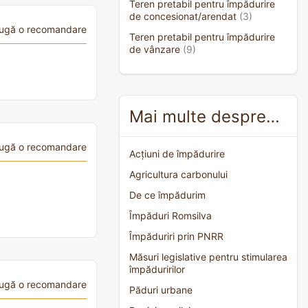
Teren pretabil pentru împădurire
de concesionat/arendat
(3)
ugă o recomandare
Teren pretabil pentru împădurire
de vânzare
(9)
Mai multe despre…
ugă o recomandare
Acțiuni de împădurire
Agricultura carbonului
De ce împădurim
Împăduri Romsilva
Împăduriri prin PNRR
Măsuri legislative pentru stimularea
împăduririlor
ugă o recomandare
Păduri urbane