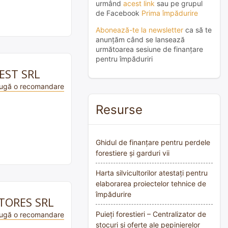
urmând
acest link
sau pe grupul
de Facebook
Prima împădurire
Abonează-te la newsletter
ca să te
anunțăm când se lansează
următoarea sesiune de finanțare
pentru împăduriri
REST SRL
ugă o recomandare
Resurse
Ghidul de finanțare pentru perdele
forestiere și garduri vii
Harta silvicultorilor atestați pentru
elaborarea proiectelor tehnice de
împădurire
UCTORES SRL
Puieți forestieri – Centralizator de
ugă o recomandare
stocuri și oferte ale pepinierelor