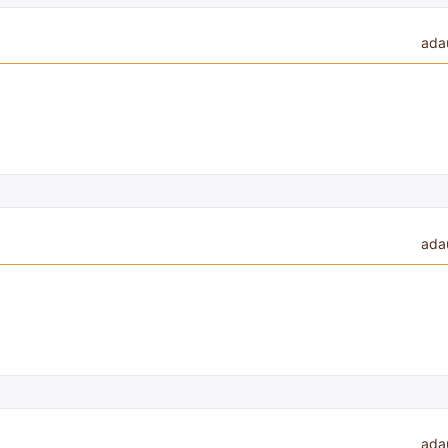
ada
ada
ada