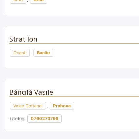
Strat Ion
Onești
,
Bacău
Băncilă Vasile
Valea Doftanei
,
Prahova
Telefon:
0760273796