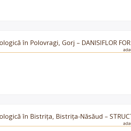
ecologică în Polovragi, Gorj – DANISIFLOR FO
ada
ecologică în Bistrița, Bistrița-Năsăud – STR
ada