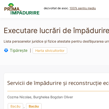
Skip
to
dezvoltat de asoc.
100% pentru mediu
content
Executare lucrări de împădurir
Lista persoanelor juridice și fizice atestate pentru desfășurarea urm
Tipărește
|
Harta silvicultorilor
Servicii de împădurire și reconstrucție
Cozma Nicolae, Burghelea Bogdan Oliver
Bacău
,
Bacău