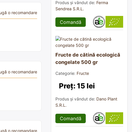
Produs și vândut de:
Ferma
Sendrea S.R.L.
ugă o recomandare
Comandă
Fructe de cătină ecologică
congelate 500 gr
ugă o recomandare
Categorie:
Fructe
Preț: 15 lei
Produs și vândut de:
Dano Plant
S.R.L.
Comandă
ugă o recomandare