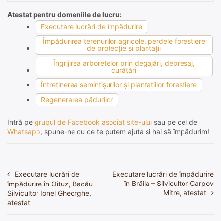
Atestat pentru domeniile de lucru:
Executare lucrări de împădurire
Împădurirea terenurilor agricole, perdele forestiere
de protecţie şi plantaţii
Îngrijirea arboretelor prin degajări, depresaj,
curăţări
Întreţinerea seminţişurilor şi plantaţiilor forestiere
Regenerarea pădurilor
Intră pe
grupul de Facebook asociat site-ului
sau pe cel de
Whatsapp
, spune-ne cu ce te putem ajuta și hai să împădurim!
Executare lucrări de
Executare lucrări de împădurire
Navigare
în Brăila – Silvicultor Carpov
împădurire în Oituz, Bacău –
în
Mitre, atestat
Silvicultor Ionel Gheorghe,
atestat
articole