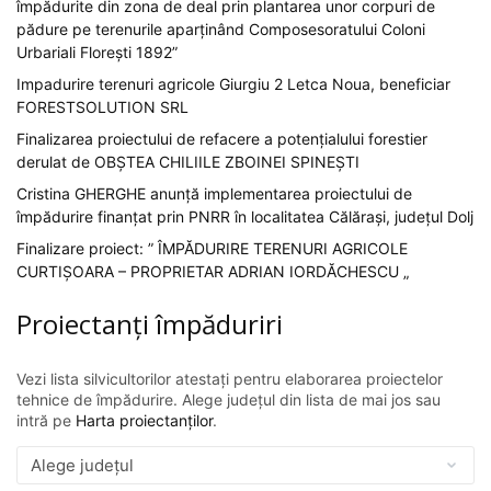
împădurite din zona de deal prin plantarea unor corpuri de
pădure pe terenurile aparținând Composesoratului Coloni
Urbariali Florești 1892”
Impadurire terenuri agricole Giurgiu 2 Letca Noua, beneficiar
FORESTSOLUTION SRL
Finalizarea proiectului de refacere a potențialului forestier
derulat de OBȘTEA CHILIILE ZBOINEI SPINEȘTI
Cristina GHERGHE anunță implementarea proiectului de
împădurire finanțat prin PNRR în localitatea Călărași, județul Dolj
Finalizare proiect: ” ÎMPĂDURIRE TERENURI AGRICOLE
CURTIȘOARA – PROPRIETAR ADRIAN IORDĂCHESCU „
Proiectanți împăduriri
Vezi lista silvicultorilor atestați pentru elaborarea proiectelor
tehnice de împădurire. Alege județul din lista de mai jos sau
intră pe
Harta proiectanților
.