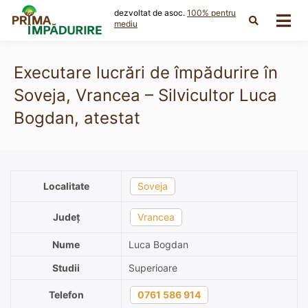
Skip
dezvoltat de asoc.
100% pentru
to
mediu
content
Executare lucrări de împădurire în
Soveja, Vrancea – Silvicultor Luca
Bogdan, atestat
Localitate
Soveja
Județ
Vrancea
Nume
Luca Bogdan
Studii
Superioare
Telefon
0761 586 914