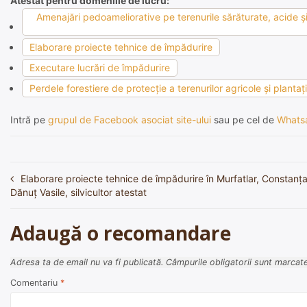
Atestat pentru domeniile de lucru:
Amenajări pedoameliorative pe terenurile sărăturate, acide şi 
Elaborare proiecte tehnice de împădurire
Executare lucrări de împădurire
Perdele forestiere de protecţie a terenurilor agricole şi plantaţ
Intră pe
grupul de Facebook asociat site-ului
sau pe cel de
Whats
Elaborare proiecte tehnice de împădurire în Murfatlar, Constanța
Navigare
Dănuț Vasile, silvicultor atestat
în
articole
Adaugă o recomandare
Adresa ta de email nu va fi publicată.
Câmpurile obligatorii sunt marcat
Comentariu
*