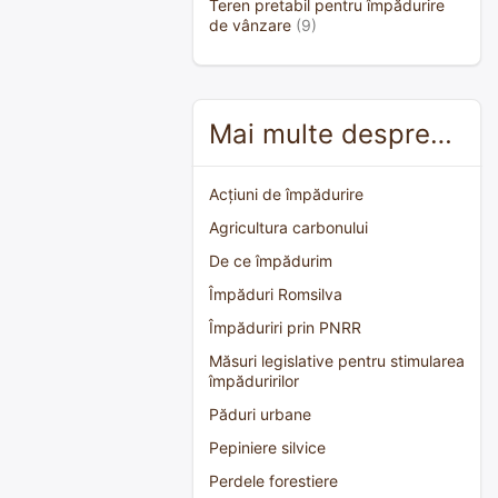
Teren pretabil pentru împădurire
de vânzare
(9)
Mai multe despre…
Acțiuni de împădurire
Agricultura carbonului
De ce împădurim
Împăduri Romsilva
Împăduriri prin PNRR
Măsuri legislative pentru stimularea
împăduririlor
Păduri urbane
Pepiniere silvice
Perdele forestiere