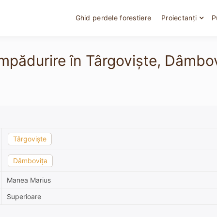
Ghid perdele forestiere
Proiectanți
P
împădurire în Târgoviște, Dâmbov
Târgoviște
Dâmbovița
Manea Marius
Superioare