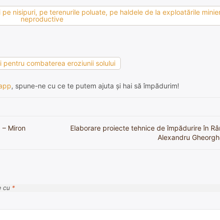
pe nisipuri, pe terenurile poluate, pe haldele de la exploatările minier
neproductive
ii pentru combaterea eroziunii solului
app
, spune-ne cu ce te putem ajuta și hai să împădurim!
 – Miron
Elaborare proiecte tehnice de împădurire în R
Alexandru Gheorghe,
e cu
*