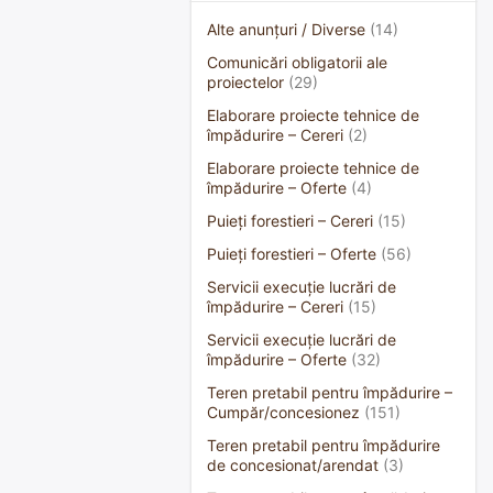
Alte anunțuri / Diverse
(14)
Comunicări obligatorii ale
proiectelor
(29)
Elaborare proiecte tehnice de
împădurire – Cereri
(2)
Elaborare proiecte tehnice de
împădurire – Oferte
(4)
Puieți forestieri – Cereri
(15)
Puieți forestieri – Oferte
(56)
Servicii execuție lucrări de
împădurire – Cereri
(15)
Servicii execuție lucrări de
împădurire – Oferte
(32)
Teren pretabil pentru împădurire –
Cumpăr/concesionez
(151)
Teren pretabil pentru împădurire
de concesionat/arendat
(3)