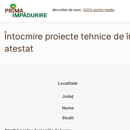
Skip
to
dezvoltat de asoc.
100% pentru mediu
content
Întocmire proiecte tehnice de 
atestat
Localitate
Județ
Nume
Studii