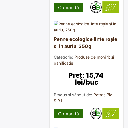
Comandă
Penne ecologice linte roșie
și in auriu, 250g
Categorie:
Produse de morărit și
panificație
Preț: 15,74 
lei/buc
Produs și vândut de:
Petras Bio
S.R.L.
Comandă