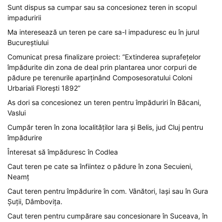
Sunt dispus sa cumpar sau sa concesionez teren in scopul
impaduririi
Ma interesează un teren pe care sa-l impaduresc eu în jurul
Bucureștiului
Comunicat presa finalizare proiect: ”Extinderea suprafețelor
împădurite din zona de deal prin plantarea unor corpuri de
pădure pe terenurile aparținând Composesoratului Coloni
Urbariali Florești 1892”
As dori sa concesionez un teren pentru împăduriri în Băcani,
Vaslui
Cumpăr teren în zona localităților Iara și Belis, jud Cluj pentru
împădurire
Înteresat să împăduresc în Codlea
Caut teren pe cate sa înfiintez o pădure în zona Secuieni,
Neamț
Caut teren pentru împădurire în com. Vânători, Iași sau în Gura
Șuții, Dâmbovița.
Caut teren pentru cumpărare sau concesionare în Suceava, în