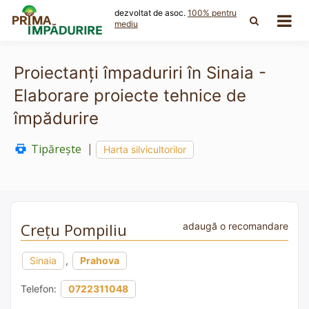
Skip
dezvoltat de asoc.
100% pentru
to
mediu
content
Proiectanți împaduriri în Sinaia -
Elaborare proiecte tehnice de
împădurire
Tipărește
|
Harta silvicultorilor
Crețu Pompiliu
adaugă o recomandare
Sinaia
,
Prahova
Telefon:
0722311048