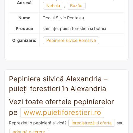
Adresă
Nehoiu
,
Buzău
Nume
Ocolul Silvic Penteleu
Produce
semințe, puieți forestieri și butași
Organizare:
Pepiniere silvice Romsilva
Pepiniera silvică Alexandria –
puieți forestieri în Alexandria
Vezi toate ofertele pepinierelor
pe
www.puietiforestieri.ro
Reprezinți o pepinieră silvică?
Înregistreză-ți oferta
sau
adaugă o recomandare
adaugă o cerere