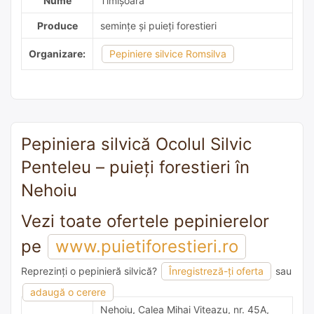
Nume
Timişoara
Produce
semințe și puieți forestieri
Organizare:
Pepiniere silvice Romsilva
Pepiniera silvică Ocolul Silvic
Penteleu – puieți forestieri în
Nehoiu
Vezi toate ofertele pepinierelor
pe
www.puietiforestieri.ro
Reprezinți o pepinieră silvică?
Înregistreză-ți oferta
sau
adaugă o recomandare
adaugă o cerere
Nehoiu, Calea Mihai Viteazu, nr. 45A,