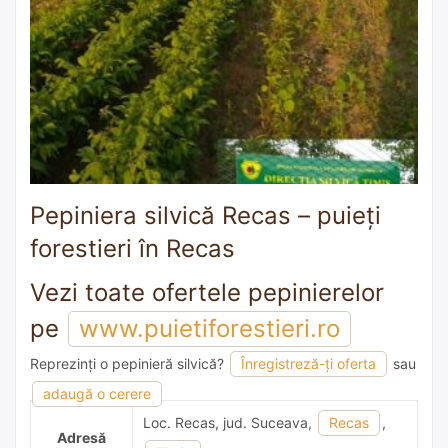
Pepiniera silvică Recas – puieți
forestieri în Recas
Vezi toate ofertele pepinierelor
pe
www.puietiforestieri.ro
Reprezinți o pepinieră silvică?
Înregistreză-ți oferta
sau
1 recomandare
adaugă o cerere
Loc. Recas, jud. Suceava,
Recas
,
Adresă