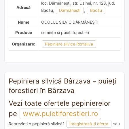
loc. Dărmăneşti, str. Uzinei, nr. 128, jud.
Adresă
Bacău,
Dărmăneşti
,
Bacău
Nume
OCOLUL SILVIC DĂRMĂNEŞTI
Produce
semințe și puieți forestieri
Organizare:
Pepiniere silvice Romsilva
Pepiniera silvică Bârzava – puieți
forestieri în Bârzava
Vezi toate ofertele pepinierelor
pe
www.puietiforestieri.ro
Reprezinți o pepinieră silvică?
Înregistreză-ți oferta
sau