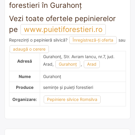
forestieri în Gurahonţ
Vezi toate ofertele pepinierelor
pe
www.puietiforestieri.ro
Reprezinți o pepinieră silvică?
Înregistreză-ți oferta
sau
adaugă o recomandare
adaugă o cerere
Gurahonţ, Str. Avram Iancu, nr.7, jud.
Adresă
Arad,
Gurahonţ
,
Arad
Nume
Gurahonţ
Produce
semințe și puieți forestieri
Organizare:
Pepiniere silvice Romsilva