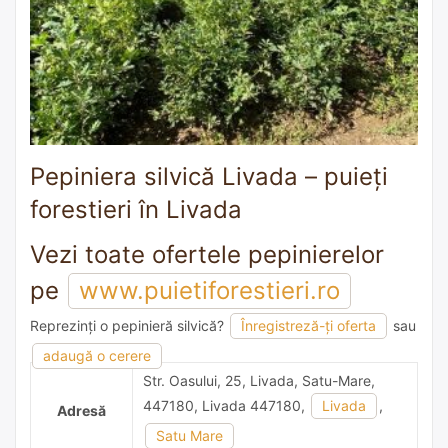
Pepiniera silvică Livada – puieți
forestieri în Livada
Vezi toate ofertele pepinierelor
pe
www.puietiforestieri.ro
Reprezinți o pepinieră silvică?
Înregistreză-ți oferta
sau
1 recomandare
adaugă o cerere
Str. Oasului, 25, Livada, Satu-Mare,
447180, Livada 447180,
Livada
,
Adresă
Satu Mare