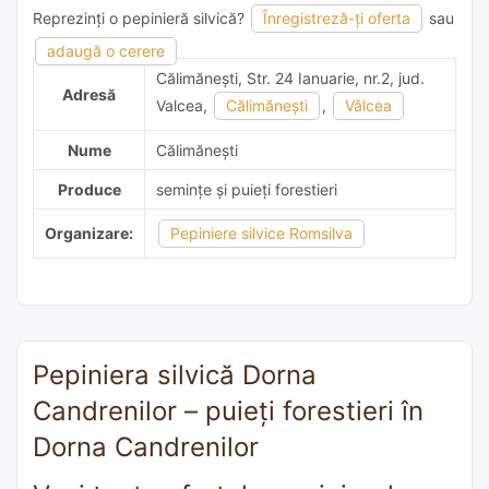
Reprezinți o pepinieră silvică?
Înregistreză-ți oferta
sau
adaugă o recomandare
adaugă o cerere
Călimăneşti, Str. 24 Ianuarie, nr.2, jud.
Adresă
Valcea,
Călimăneşti
,
Vâlcea
Nume
Călimăneşti
Produce
semințe și puieți forestieri
Organizare:
Pepiniere silvice Romsilva
Pepiniera silvică Dorna
Candrenilor – puieți forestieri în
Dorna Candrenilor