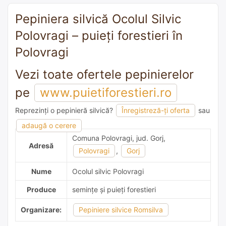
Pepiniera silvică Ocolul Silvic
Polovragi – puieți forestieri în
Polovragi
Vezi toate ofertele pepinierelor
pe
www.puietiforestieri.ro
Reprezinți o pepinieră silvică?
Înregistreză-ți oferta
sau
adaugă o recomandare
adaugă o cerere
Comuna Polovragi, jud. Gorj,
Adresă
Polovragi
,
Gorj
Nume
Ocolul silvic Polovragi
Produce
semințe și puieți forestieri
Organizare:
Pepiniere silvice Romsilva