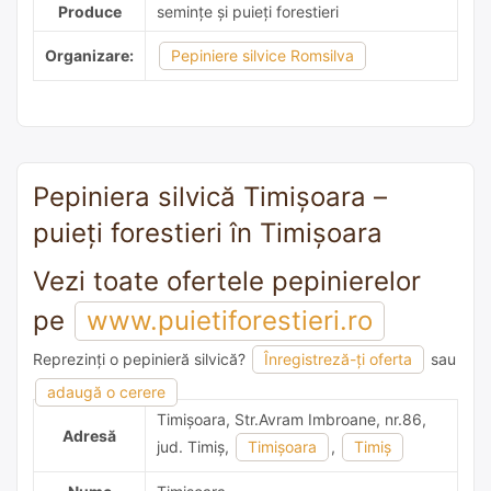
Produce
semințe și puieți forestieri
Organizare:
Pepiniere silvice Romsilva
Pepiniera silvică Timişoara –
puieți forestieri în Timişoara
Vezi toate ofertele pepinierelor
pe
www.puietiforestieri.ro
Reprezinți o pepinieră silvică?
Înregistreză-ți oferta
sau
adaugă o recomandare
adaugă o cerere
Timişoara, Str.Avram Imbroane, nr.86,
Adresă
jud. Timiş,
Timişoara
,
Timiş