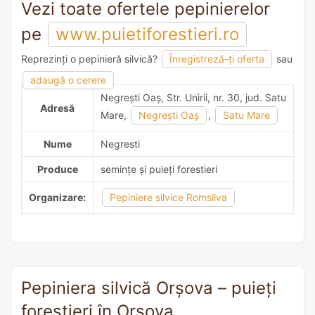
Vezi toate ofertele pepinierelor
pe
www.puietiforestieri.ro
Reprezinți o pepinieră silvică?
Înregistreză-ți oferta
sau
adaugă o recomandare
adaugă o cerere
Negreşti Oaş, Str. Unirii, nr. 30, jud. Satu
Adresă
Mare,
Negreşti Oaş
,
Satu Mare
Nume
Negresti
Produce
semințe și puieți forestieri
Organizare:
Pepiniere silvice Romsilva
Pepiniera silvică Orşova – puieți
forestieri în Orşova