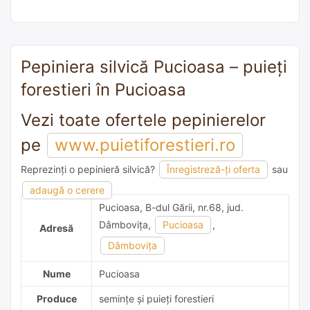
Pepiniera silvică Pucioasa – puieți
forestieri în Pucioasa
Vezi toate ofertele pepinierelor
pe
www.puietiforestieri.ro
Reprezinți o pepinieră silvică?
Înregistreză-ți oferta
sau
adaugă o recomandare
adaugă o cerere
Pucioasa, B-dul Gării, nr.68, jud.
Dâmboviţa,
Pucioasa
,
Adresă
Dâmboviţa
Nume
Pucioasa
Produce
semințe și puieți forestieri