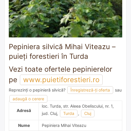
Pepiniera silvică Mihai Viteazu –
puieți forestieri în Turda
Vezi toate ofertele pepinierelor
pe
www.puietiforestieri.ro
Reprezinți o pepinieră silvică?
Înregistreză-ți oferta
sau
1 recomandare
adaugă o cerere
loc. Turda, str. Aleea Obeliscului, nr. 1,
Adresă
jud. Cluj,
Turda
,
Cluj
Nume
Pepiniera Mihai Viteazu