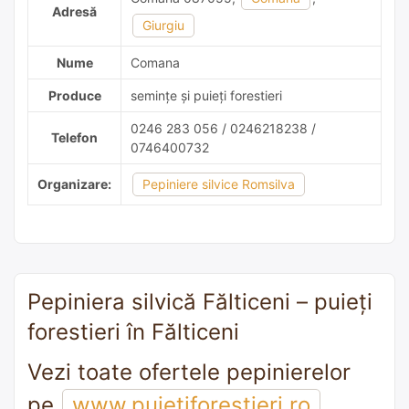
Adresă
Giurgiu
Nume
Comana
Produce
semințe și puieți forestieri
0246 283 056 / 0246218238 /
Telefon
0746400732
Organizare:
Pepiniere silvice Romsilva
Pepiniera silvică Fălticeni – puieți
forestieri în Fălticeni
Vezi toate ofertele pepinierelor
pe
www.puietiforestieri.ro