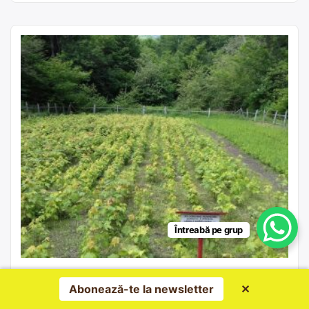
Întreabă pe grup
Pepiniera silvică Talmaciu – puieți
Abonează-te la newsletter
✕
forestieri în Talmaciu