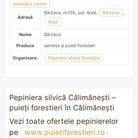
adaugă o recomandare
adaugă o cerere
Bârzava, nr.105, jud. Arad,
Bârzava
,
Adresă
Arad
Nume
Bârzava
Produce
semințe și puieți forestieri
Organizare:
Pepiniere silvice Romsilva
Pepiniera silvică Călimăneşti –
puieți forestieri în Călimăneşti
Vezi toate ofertele pepinierelor
pe
www.puietiforestieri.ro