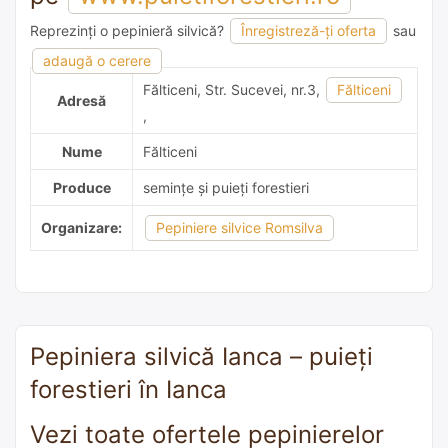
Reprezinți o pepinieră silvică?
Înregistreză-ți oferta
sau
adaugă o recomandare
adaugă o cerere
Fălticeni, Str. Sucevei, nr.3,
Fălticeni
Adresă
,
Nume
Fălticeni
Produce
semințe și puieți forestieri
Organizare:
Pepiniere silvice Romsilva
Pepiniera silvică Ianca – puieți
forestieri în Ianca
Vezi toate ofertele pepinierelor