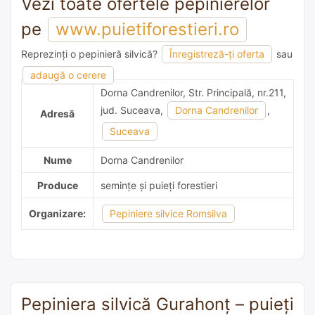
Vezi toate ofertele pepinierelor
pe
www.puietiforestieri.ro
Reprezinți o pepinieră silvică?
Înregistreză-ți oferta
sau
adaugă o recomandare
adaugă o cerere
Dorna Candrenilor, Str. Principală, nr.211,
jud. Suceava,
Dorna Candrenilor
,
Adresă
Suceava
Nume
Dorna Candrenilor
Produce
semințe și puieți forestieri
Organizare:
Pepiniere silvice Romsilva
Pepiniera silvică Gurahonţ – puieți