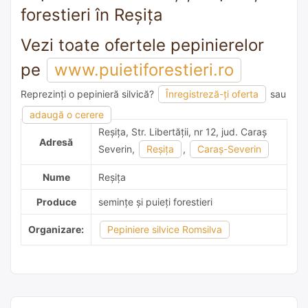
forestieri în Reşiţa
Vezi toate ofertele pepinierelor
pe
www.puietiforestieri.ro
Reprezinți o pepinieră silvică?
Înregistreză-ți oferta
sau
adaugă o recomandare
adaugă o cerere
Reşiţa, Str. Libertăţii, nr 12, jud. Caraş
Adresă
Severin,
Reşiţa
,
Caraş-Severin
Nume
Reşiţa
Produce
semințe și puieți forestieri
Organizare:
Pepiniere silvice Romsilva