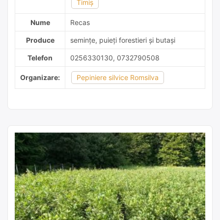
Timiş
Nume
Recas
Produce
semințe, puieți forestieri și butași
Telefon
0256330130, 0732790508
Organizare:
Pepiniere silvice Romsilva