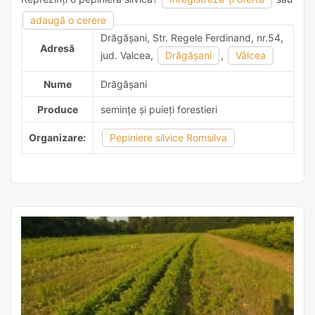
1 recomandare
adaugă o cerere
Drăgăşani, Str. Regele Ferdinand, nr.54,
Adresă
jud. Valcea,
Drăgăşani
,
Vâlcea
Nume
Drăgăşani
Produce
semințe și puieți forestieri
Organizare:
Pepiniere silvice Romsilva