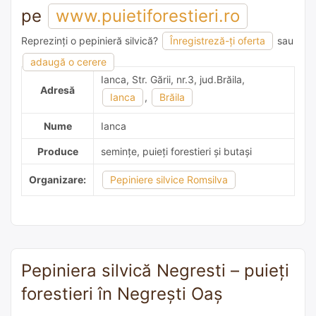
pe
www.puietiforestieri.ro
Reprezinți o pepinieră silvică?
Înregistreză-ți oferta
sau
adaugă o recomandare
adaugă o cerere
Ianca, Str. Gării, nr.3, jud.Brăila,
Adresă
Ianca
,
Brăila
Nume
Ianca
Produce
semințe, puieți forestieri și butași
Organizare:
Pepiniere silvice Romsilva
Pepiniera silvică Negresti – puieți
forestieri în Negreşti Oaş