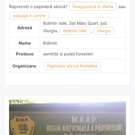
Reprezinți o pepinieră silvică?
Înregistreză-ți oferta
sau
adaugă o recomandare
adaugă o cerere
Bolintin Vale, Sat Malu Spart, jud.
Adresă
Giurgiu,
Bolintin Vale
,
Giurgiu
Nume
Bolintin
Produce
semințe și puieți forestieri
Organizare:
Pepiniere silvice Romsilva