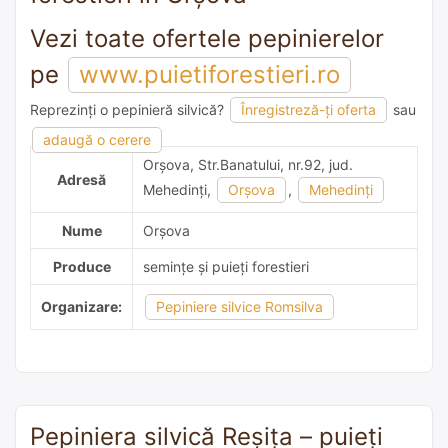
Vezi toate ofertele pepinierelor
pe
www.puietiforestieri.ro
Reprezinți o pepinieră silvică?
Înregistreză-ți oferta
sau
adaugă o recomandare
adaugă o cerere
Orşova, Str.Banatului, nr.92, jud.
Adresă
Mehedinţi,
Orşova
,
Mehedinţi
Nume
Orşova
Produce
semințe și puieți forestieri
Organizare:
Pepiniere silvice Romsilva
Pepiniera silvică Reşiţa – puieți