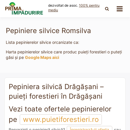
Skip
dezvoltat de asoc.
100% pentru
to
mediu
content
Pepiniere silvice Romsilva
Lista pepinierelor silvice orcanizate ca:
Harta pepinierelor silvice care produc puieți forestieri o puteți
găsi și pe
Google Maps aici
Pepiniera silvică Drăgăşani –
puieți forestieri în Drăgăşani
Vezi toate ofertele pepinierelor
pe
www.puietiforestieri.ro
Reprezinți o pepinieră silvică?
Înregistreză-ți oferta
sau