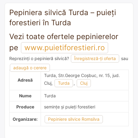
Pepiniera silvică Turda – puieți
forestieri în Turda
Vezi toate ofertele pepinierelor
pe
www.puietiforestieri.ro
Reprezinți o pepinieră silvică?
Înregistreză-ți oferta
sau
adaugă o recomandare
adaugă o cerere
Turda, Str.George Coşbuc, nr. 15, jud.
Adresă
Cluj,
Turda
,
Cluj
Nume
Turda
Produce
semințe și puieți forestieri
Organizare:
Pepiniere silvice Romsilva