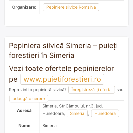
Organizare:
Pepiniere silvice Romsilva
Pepiniera silvică Simeria – puieți
forestieri în Simeria
Vezi toate ofertele pepinierelor
pe
www.puietiforestieri.ro
Reprezinți o pepinieră silvică?
Înregistreză-ți oferta
sau
adaugă o recomandare
adaugă o cerere
Simeria, Str.Câmpului, nr.3, jud.
Adresă
Hunedoara,
Simeria
,
Hunedoara
Nume
Simeria