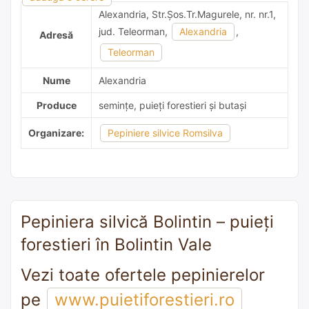
Alexandria, Str.Şos.Tr.Magurele, nr. nr.1,
jud. Teleorman,
Alexandria
,
Adresă
Teleorman
Nume
Alexandria
Produce
semințe, puieți forestieri și butași
Organizare:
Pepiniere silvice Romsilva
Pepiniera silvică Bolintin – puieți
forestieri în Bolintin Vale
Vezi toate ofertele pepinierelor
pe
www.puietiforestieri.ro