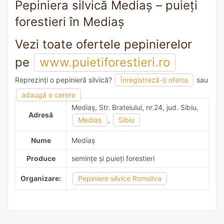
Pepiniera silvică Mediaş – puieți
forestieri în Mediaş
Vezi toate ofertele pepinierelor
pe
www.puietiforestieri.ro
Reprezinți o pepinieră silvică?
Înregistreză-ți oferta
sau
adaugă o recomandare
adaugă o cerere
Mediaş, Str. Brateiului, nr.24, jud. Sibiu,
Adresă
Mediaş
,
Sibiu
Nume
Mediaş
Produce
semințe și puieți forestieri
Organizare:
Pepiniere silvice Romsilva