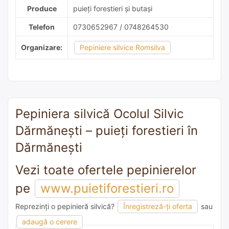
Produce
puieți forestieri și butași
Telefon
0730652967 / 0748264530
Organizare:
Pepiniere silvice Romsilva
Pepiniera silvică Ocolul Silvic
Dărmăneşti – puieți forestieri în
Dărmăneşti
Vezi toate ofertele pepinierelor
pe
www.puietiforestieri.ro
Reprezinți o pepinieră silvică?
Înregistreză-ți oferta
sau
adaugă o recomandare
adaugă o cerere