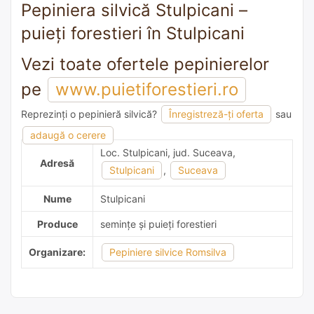
Pepiniera silvică Stulpicani –
puieți forestieri în Stulpicani
Vezi toate ofertele pepinierelor
pe
www.puietiforestieri.ro
Reprezinți o pepinieră silvică?
Înregistreză-ți oferta
sau
adaugă o recomandare
adaugă o cerere
Loc. Stulpicani, jud. Suceava,
Adresă
Stulpicani
,
Suceava
Nume
Stulpicani
Produce
semințe și puieți forestieri
Organizare:
Pepiniere silvice Romsilva