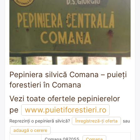
Pepiniera silvică Comana – puieți
forestieri în Comana
Vezi toate ofertele pepinierelor
pe
www.puietiforestieri.ro
Reprezinți o pepinieră silvică?
Înregistreză-ți oferta
sau
adaugă o recomandare
adaugă o cerere
Comana 087055,
Comana
,