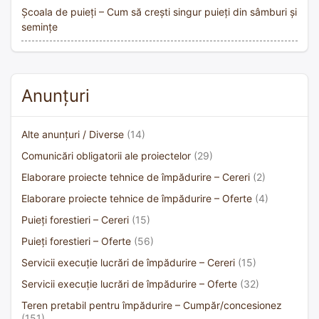
Școala de puieți – Cum să crești singur puieți din sâmburi și
semințe
Anunțuri
Alte anunțuri / Diverse
(14)
Comunicări obligatorii ale proiectelor
(29)
Elaborare proiecte tehnice de împădurire – Cereri
(2)
Elaborare proiecte tehnice de împădurire – Oferte
(4)
Puieți forestieri – Cereri
(15)
Puieți forestieri – Oferte
(56)
Servicii execuție lucrări de împădurire – Cereri
(15)
Servicii execuție lucrări de împădurire – Oferte
(32)
Teren pretabil pentru împădurire – Cumpăr/concesionez
(151)