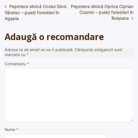
Pepiniera silvică Ocolul Silvic
Pepiniera silvică Oprica Ciprian
Navigare
Cosmin – puieți forestieri în
Văratec – puieți forestieri în
în
Boişoara
Agapia
articole
Adaugă o recomandare
Adresa ta de email nu va fi publicată.
Câmpurile obligatorii sunt
marcate cu
*
Comentariu
*
Nume
*