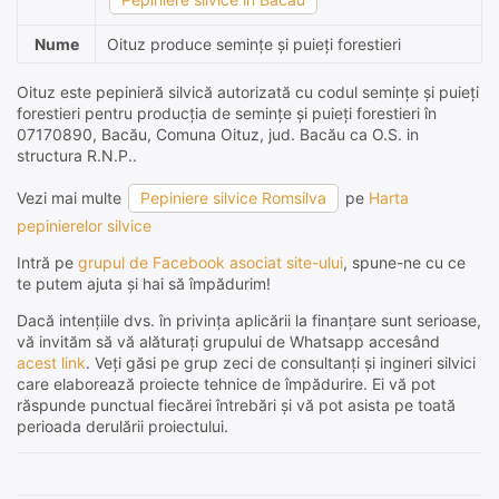
Nume
Oituz produce semințe și puieți forestieri
Oituz este pepinieră silvică autorizată cu codul semințe și puieți
forestieri pentru producția de semințe și puieți forestieri în
07170890, Bacău, Comuna Oituz, jud. Bacău ca O.S. in
structura R.N.P..
Vezi mai multe
Pepiniere silvice Romsilva
pe
Harta
pepinierelor silvice
Intră pe
grupul de Facebook asociat site-ului
, spune-ne cu ce
te putem ajuta și hai să împădurim!
Dacă intențiile dvs. în privința aplicării la finanțare sunt serioase,
vă invităm să vă alăturați grupului de Whatsapp accesând
acest link
. Veți găsi pe grup zeci de consultanți și ingineri silvici
care elaborează proiecte tehnice de împădurire. Ei vă pot
răspunde punctual fiecărei întrebări și vă pot asista pe toată
perioada derulării proiectului.