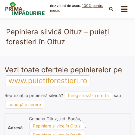
Skip
dezvoltat de asoc.
100% pentru
to
mediu
content
Pepiniera silvică Oituz – puieți
forestieri în Oituz
Vezi toate ofertele pepinierelor pe
www.puietiforestieri.ro
Reprezinți o pepinieră silvică?
Înregistreză-ți oferta
sau
adaugă o cerere
Comuna Oituz, jud. Bacău,
Pepiniere silvice în Oituz
,
Adresă
Pepiniere silvice în Bacău