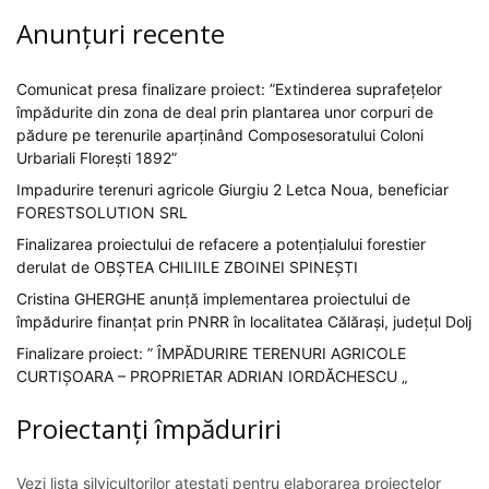
Anunțuri recente
Comunicat presa finalizare proiect: ”Extinderea suprafețelor
împădurite din zona de deal prin plantarea unor corpuri de
pădure pe terenurile aparținând Composesoratului Coloni
Urbariali Florești 1892”
Impadurire terenuri agricole Giurgiu 2 Letca Noua, beneficiar
FORESTSOLUTION SRL
Finalizarea proiectului de refacere a potențialului forestier
derulat de OBȘTEA CHILIILE ZBOINEI SPINEȘTI
Cristina GHERGHE anunță implementarea proiectului de
împădurire finanțat prin PNRR în localitatea Călărași, județul Dolj
Finalizare proiect: ” ÎMPĂDURIRE TERENURI AGRICOLE
CURTIȘOARA – PROPRIETAR ADRIAN IORDĂCHESCU „
Proiectanți împăduriri
Vezi lista silvicultorilor atestați pentru elaborarea proiectelor