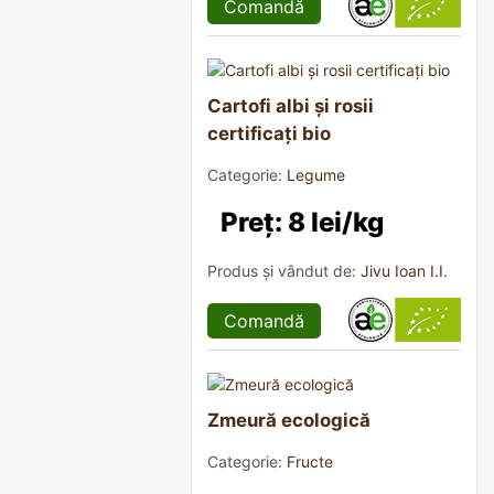
Comandă
Cartofi albi și rosii
certificați bio
Categorie:
Legume
Preț: 8 lei/kg
Produs și vândut de:
Jivu Ioan I.I.
Comandă
Zmeură ecologică
Categorie:
Fructe