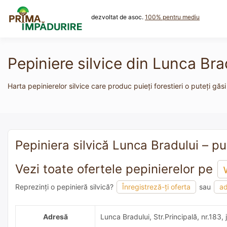
Skip
to
dezvoltat de asoc.
100% pentru mediu
content
Pepiniere silvice din Lunca Bra
Harta pepinierelor silvice care produc puieți forestieri o puteți găsi
Pepiniera silvică Lunca Bradului – pui
Vezi toate ofertele pepinierelor pe
Reprezinți o pepinieră silvică?
Înregistreză-ți oferta
sau
ad
adaugă o recomandare
Adresă
Lunca Bradului, Str.Principală, nr.183,