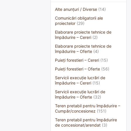
Alte anunțuri / Diverse
(14)
Comunicări obligatorii ale
proiectelor
(29)
Elaborare proiecte tehnice de
împădurire – Cereri
(2)
Elaborare proiecte tehnice de
împădurire – Oferte
(4)
Puieți forestieri – Cereri
(15)
Puieți forestieri – Oferte
(56)
Servicii execuție lucrări de
împădurire – Cereri
(15)
Servicii execuție lucrări de
împădurire – Oferte
(32)
Teren pretabil pentru împădurire –
Cumpăr/concesionez
(151)
Teren pretabil pentru împădurire
de concesionat/arendat
(3)