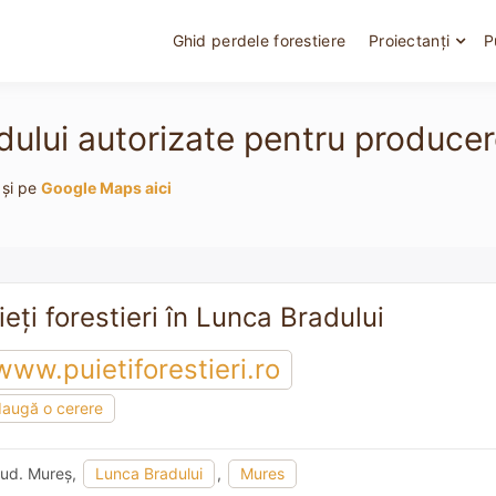
Ghid perdele forestiere
Proiectanți
P
dului autorizate pentru producere
 și pe
Google Maps aici
eți forestieri în Lunca Bradului
www.puietiforestieri.ro
augă o cerere
 jud. Mureş,
Lunca Bradului
,
Mures