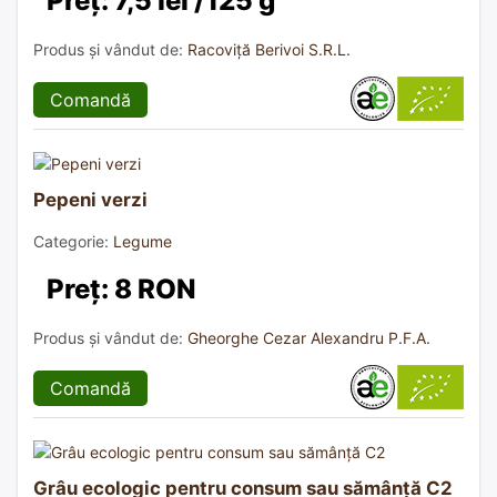
Preț: 7,5 lei /125 g
Produs și vândut de:
Racoviță Berivoi S.R.L.
Comandă
Pepeni verzi
Categorie:
Legume
Preț: 8 RON
Produs și vândut de:
Gheorghe Cezar Alexandru P.F.A.
Comandă
Grâu ecologic pentru consum sau sămânță C2