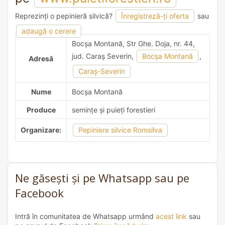
Reprezinți o pepinieră silvică?
Înregistreză-ți oferta
sau
adaugă o recomandare
adaugă o cerere
Bocşa Montană, Str Ghe. Doja, nr. 44,
jud. Caraş Severin,
Bocşa Montană
,
Adresă
Caraş-Severin
Nume
Bocşa Montană
Produce
semințe și puieți forestieri
Organizare:
Pepiniere silvice Romsilva
Ne găsești și pe Whatsapp sau pe
Facebook
Intră în comunitatea de Whatsapp urmând
acest link
sau