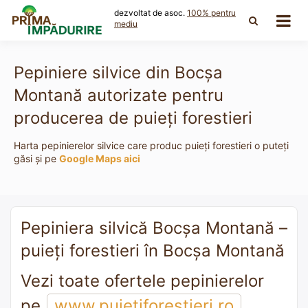
Skip
dezvoltat de asoc.
100% pentru
to
mediu
content
Pepiniere silvice din Bocşa
Montană autorizate pentru
producerea de puieți forestieri
Harta pepinierelor silvice care produc puieți forestieri o puteți
găsi și pe
Google Maps aici
Pepiniera silvică Bocşa Montană –
puieți forestieri în Bocşa Montană
Vezi toate ofertele pepinierelor
pe
www.puietiforestieri.ro