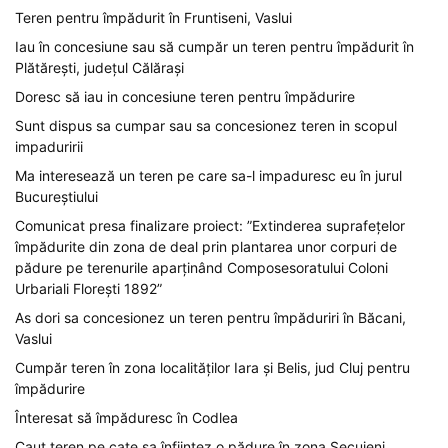
Teren pentru împădurit în Fruntiseni, Vaslui
Iau în concesiune sau să cumpăr un teren pentru împădurit în
Plătărești, județul Călărași
Doresc să iau in concesiune teren pentru împădurire
Sunt dispus sa cumpar sau sa concesionez teren in scopul
impaduririi
Ma interesează un teren pe care sa-l impaduresc eu în jurul
Bucureștiului
Comunicat presa finalizare proiect: ”Extinderea suprafețelor
împădurite din zona de deal prin plantarea unor corpuri de
pădure pe terenurile aparținând Composesoratului Coloni
Urbariali Florești 1892”
As dori sa concesionez un teren pentru împăduriri în Băcani,
Vaslui
Cumpăr teren în zona localităților Iara și Belis, jud Cluj pentru
împădurire
Înteresat să împăduresc în Codlea
Caut teren pe cate sa înfiintez o pădure în zona Secuieni,