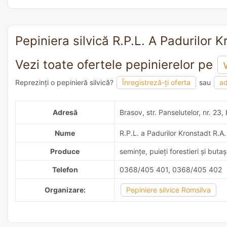
Pepiniera silvică R.P.L. A Padurilor K
Vezi toate ofertele pepinierelor pe
Reprezinți o pepinieră silvică?
Înregistreză-ți oferta
sau
ad
adaugă o recomandare
Adresă
Brasov, str. Panselutelor, nr. 23, 
Nume
R.P.L. a Padurilor Kronstadt R.A.
Produce
semințe, puieți forestieri și butaș
Telefon
0368/405 401, 0368/405 402
Organizare:
Pepiniere silvice Romsilva