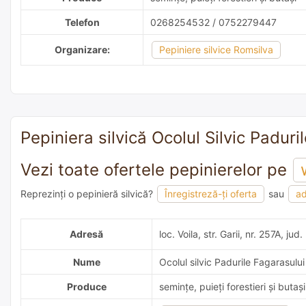
Telefon
0268254532 / 0752279447
Organizare:
Pepiniere silvice Romsilva
Pepiniera silvică Ocolul Silvic Paduril
Vezi toate ofertele pepinierelor pe
Reprezinți o pepinieră silvică?
Înregistreză-ți oferta
sau
ad
adaugă o recomandare
Adresă
loc. Voila, str. Garii, nr. 257A, jud
Nume
Ocolul silvic Padurile Fagarasulu
Produce
semințe, puieți forestieri și butași