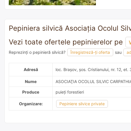
Pepiniera silvică Asociaţia Ocolul Sil
Vezi toate ofertele pepinierelor pe
Reprezinți o pepinieră silvică?
Înregistreză-ți oferta
sau
ad
adaugă o recomandare
Adresă
loc. Brașov, șos. Cristianului, nr. 12, et
Nume
ASOCIAŢIA OCOLUL SILVIC CARPATHI
Produce
puieți forestieri
Organizare:
Pepiniere silvice private