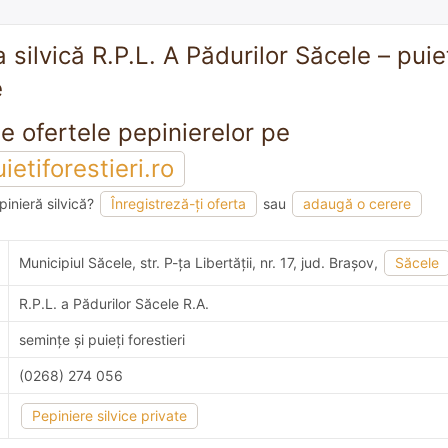
 silvică R.P.L. A Pădurilor Săcele – puieț
e
Vezi toate ofertele pepinierelor pe
etiforestieri.ro
pinieră silvică?
Înregistreză-ți oferta
sau
adaugă o cerere
mandare
Municipiul Săcele, str. P-ţa Libertăţii, nr. 17, jud. Braşov,
Săcele
R.P.L. a Pădurilor Săcele R.A.
semințe și puieți forestieri
(0268) 274 056
Pepiniere silvice private