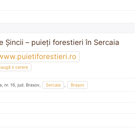
 Șincii – puieți forestieri în Sercaia
www.puietiforestieri.ro
augă o cerere
a, nr. 16, jud. Brasov,
Sercaia
,
Braşov