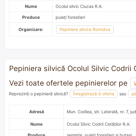
Nume
Ocolul silvic Ciucas R.A.
Produce
puieți forestieri
Organizare:
Pepiniere silvice Romsilva
Pepiniera silvică Ocolul Silvic Codrii 
Vezi toate ofertele pepinierelor pe
Reprezinți o pepinieră silvică?
Înregistreză-ți oferta
sau
ad
adaugă o recomandare
Adresă
Mun. Codlea, str. Laterală, nr. 7, j
Nume
Ocolul Silvic Codrii Cetăţilor R.A.
Produce
semințe, puieți forestieri și butași