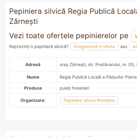
Pepiniera silvică Regia Publică Locală 
Zărneşti
Vezi toate ofertele pepinierelor pe
Reprezinți o pepinieră silvică?
Înregistreză-ți oferta
sau
ad
adaugă o recomandare
Adresă
oraş Zărneşti, str. Postăvarului, nr. 05,
Nume
Regia Publică Locală a Pădurilor Piatra
Produce
puieți forestieri
Organizare:
Pepiniere silvice Romsilva