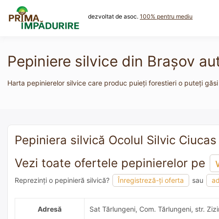
Skip
to
dezvoltat de asoc.
100% pentru mediu
content
Pepiniere silvice din Braşov au
Harta pepinierelor silvice care produc puieți forestieri o puteți găsi
Pepiniera silvică Ocolul Silvic Ciucas 
Vezi toate ofertele pepinierelor pe
Reprezinți o pepinieră silvică?
Înregistreză-ți oferta
sau
ad
adaugă o recomandare
Adresă
Sat Tărlungeni, Com. Tărlungeni, str. Zizi