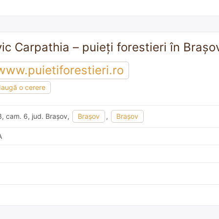
vic Carpathia – puieți forestieri în Brașo
www.puietiforestieri.ro
augă o cerere
. 3, cam. 6, jud. Braşov,
Brașov
,
Braşov
A