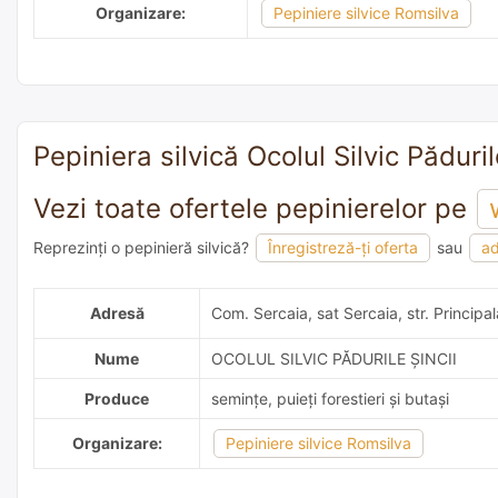
Organizare:
Pepiniere silvice Romsilva
Pepiniera silvică Ocolul Silvic Pădurile
Vezi toate ofertele pepinierelor pe
Reprezinți o pepinieră silvică?
Înregistreză-ți oferta
sau
ad
adaugă o recomandare
Adresă
Com. Sercaia, sat Sercaia, str. Principal
Nume
OCOLUL SILVIC PĂDURILE ȘINCII
Produce
semințe, puieți forestieri și butași
Organizare:
Pepiniere silvice Romsilva