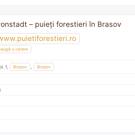
ronstadt – puieți forestieri în Brasov
www.puietiforestieri.ro
augă o cerere
bl. 1,
Brașov
,
Braşov
i