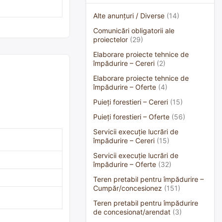
Alte anunțuri / Diverse
(14)
Comunicări obligatorii ale
proiectelor
(29)
Elaborare proiecte tehnice de
împădurire – Cereri
(2)
Elaborare proiecte tehnice de
împădurire – Oferte
(4)
Puieți forestieri – Cereri
(15)
Puieți forestieri – Oferte
(56)
Servicii execuție lucrări de
împădurire – Cereri
(15)
Servicii execuție lucrări de
împădurire – Oferte
(32)
Teren pretabil pentru împădurire –
Cumpăr/concesionez
(151)
Teren pretabil pentru împădurire
de concesionat/arendat
(3)