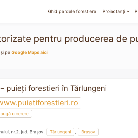
Ghid perdele forestiere
Proiectanți
P
torizate pentru producerea de pui
 și pe
Google Maps aici
– puieți forestieri în Tărlungeni
www.puietiforestieri.ro
augă o cerere
nului, nr.2, jud. Braşov,
Tărlungeni
,
Braşov