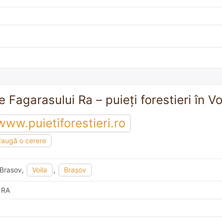
e Fagarasului Ra – puieți forestieri în Vo
www.puietiforestieri.ro
augă o cerere
. Brasov,
Voila
,
Braşov
i RA