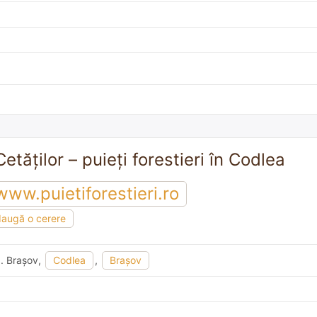
Cetăţilor – puieți forestieri în Codlea
www.puietiforestieri.ro
augă o cerere
ud. Braşov,
Codlea
,
Braşov