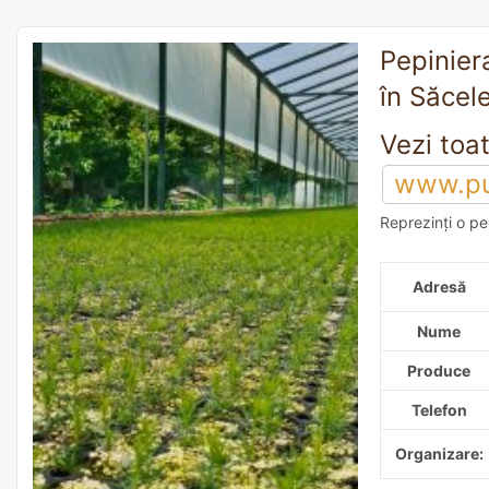
Pepiniera
în Săcel
www.pui
Reprezinți o pe
adaugă o reco
Adresă
Nume
Produce
Telefon
Organizare: