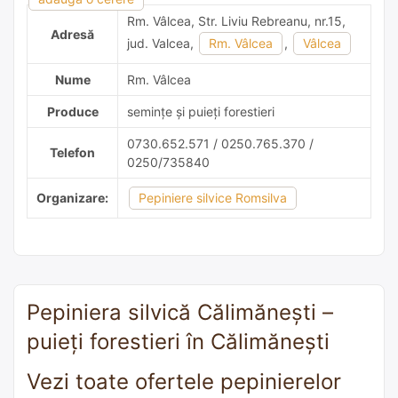
Rm. Vâlcea, Str. Liviu Rebreanu, nr.15,
Adresă
jud. Valcea,
Rm. Vâlcea
,
Vâlcea
Nume
Rm. Vâlcea
Produce
semințe și puieți forestieri
0730.652.571 / 0250.765.370 /
Telefon
0250/735840
Organizare:
Pepiniere silvice Romsilva
Pepiniera silvică Călimăneşti –
puieți forestieri în Călimăneşti
Vezi toate ofertele pepinierelor