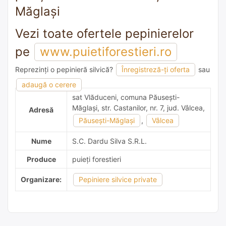
Măglași
Vezi toate ofertele pepinierelor
pe
www.puietiforestieri.ro
Reprezinți o pepinieră silvică?
Înregistreză-ți oferta
sau
adaugă o recomandare
adaugă o cerere
sat Vlăduceni, comuna Păusești-
Măglași, str. Castanilor, nr. 7, jud. Vâlcea,
Adresă
Păusești-Măglași
,
Vâlcea
Nume
S.C. Dardu Silva S.R.L.
Produce
puieți forestieri
Organizare:
Pepiniere silvice private