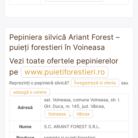
Pepiniera silvică Ariant Forest –
puieți forestieri în Voineasa
Vezi toate ofertele pepinierelor
pe
www.puietiforestieri.ro
Reprezinți o pepinieră silvică?
Înregistreză-ți oferta
sau
adaugă o recomandare
adaugă o cerere
sat. Voineasa, comuna Voineasa, str. I.
GH. Duca, nr. 145, jud. Vâlcea,
Adresă
Voineasa
,
Vâlcea
Nume
S.C. ARIANT FOREST S.R.L.
Produce
semințe și puieți forestieri