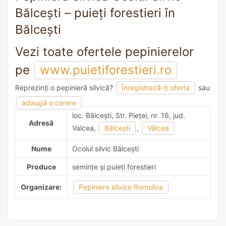
Bălceşti – puieți forestieri în
Bălceşti
Vezi toate ofertele pepinierelor
pe
www.puietiforestieri.ro
Reprezinți o pepinieră silvică?
Înregistreză-ți oferta
sau
adaugă o recomandare
adaugă o cerere
loc. Bălceşti, Str. Pieţei, nr. 16, jud.
Adresă
Valcea,
Bălceşti
,
Vâlcea
Nume
Ocolul silvic Bălceşti
Produce
semințe și puieți forestieri
Organizare:
Pepiniere silvice Romsilva