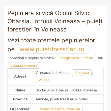
Pepiniera silvică Ocolul Silvic
Obarsia Lotrului Voineasa – puieți
forestieri în Voineasa
Vezi toate ofertele pepinierelor
pe
www.puietiforestieri.ro
Reprezinți o pepinieră silvică?
Înregistreză-ți oferta
sau
adaugă o recomandare
adaugă o cerere
Voineasa, jud. Valcea,
Voineasa
,
Adresă
Vâlcea
Nume
Ocolul Silvic Obarsia Lotrului Voineasa
Produce
semințe, puieți forestieri și butași
Organizare:
Pepiniere silvice Romsilva