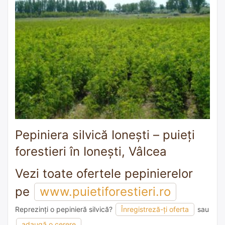
Pepiniera silvică Ionești – puieți
forestieri în Ionești, Vâlcea
Vezi toate ofertele pepinierelor
pe
www.puietiforestieri.ro
Reprezinți o pepinieră silvică?
Înregistreză-ți oferta
sau
adaugă o recomandare
adaugă o cerere