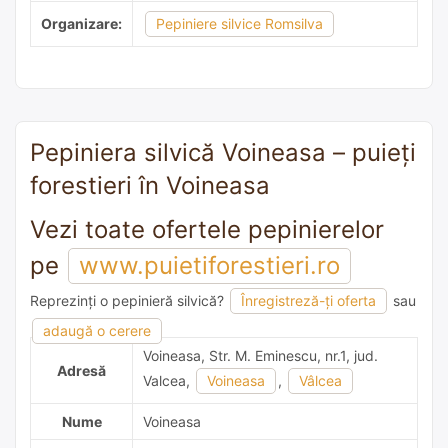
Organizare:
Pepiniere silvice Romsilva
Pepiniera silvică Voineasa – puieți
forestieri în Voineasa
Vezi toate ofertele pepinierelor
pe
www.puietiforestieri.ro
Reprezinți o pepinieră silvică?
Înregistreză-ți oferta
sau
adaugă o recomandare
adaugă o cerere
Voineasa, Str. M. Eminescu, nr.1, jud.
Adresă
Valcea,
Voineasa
,
Vâlcea
Nume
Voineasa