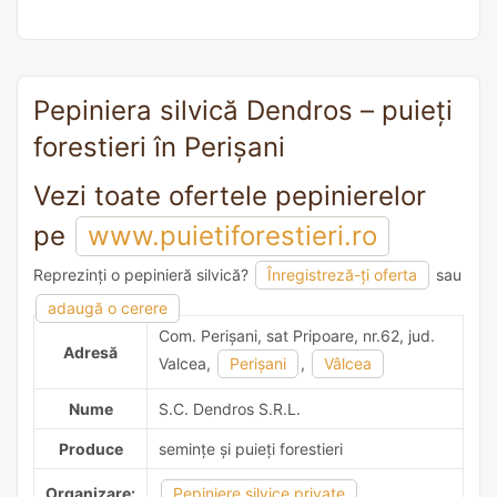
Pepiniera silvică Dendros – puieți
forestieri în Perişani
Vezi toate ofertele pepinierelor
pe
www.puietiforestieri.ro
Reprezinți o pepinieră silvică?
Înregistreză-ți oferta
sau
adaugă o recomandare
adaugă o cerere
Com. Perişani, sat Pripoare, nr.62, jud.
Adresă
Valcea,
Perişani
,
Vâlcea
Nume
S.C. Dendros S.R.L.
Produce
semințe și puieți forestieri
Organizare:
Pepiniere silvice private