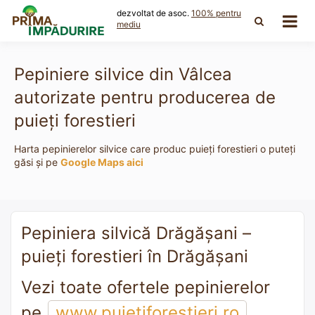
Skip
dezvoltat de asoc.
100% pentru
to
mediu
content
Pepiniere silvice din Vâlcea
autorizate pentru producerea de
puieți forestieri
Harta pepinierelor silvice care produc puieți forestieri o puteți
găsi și pe
Google Maps aici
Pepiniera silvică Drăgăşani –
puieți forestieri în Drăgăşani
Vezi toate ofertele pepinierelor
pe
www.puietiforestieri.ro