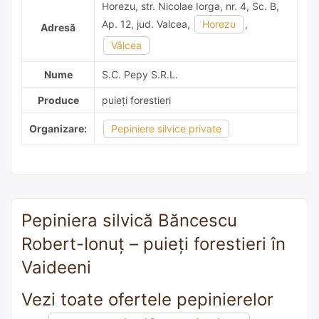
Horezu, str. Nicolae Iorga, nr. 4, Sc. B,
Ap. 12, jud. Valcea,
Horezu
,
Adresă
Vâlcea
Nume
S.C. Pepy S.R.L.
Produce
puieți forestieri
Organizare:
Pepiniere silvice private
Pepiniera silvică Băncescu
Robert-Ionuț – puieți forestieri în
Vaideeni
Vezi toate ofertele pepinierelor