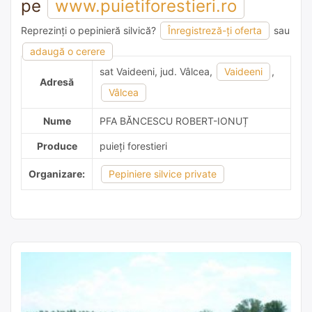
pe
www.puietiforestieri.ro
Reprezinți o pepinieră silvică?
Înregistreză-ți oferta
sau
adaugă o recomandare
adaugă o cerere
sat Vaideeni, jud. Vâlcea,
Vaideeni
,
Adresă
Vâlcea
Nume
PFA BĂNCESCU ROBERT-IONUȚ
Produce
puieți forestieri
Organizare:
Pepiniere silvice private