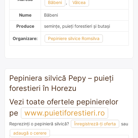
Băbeni
,
Vâlcea
Nume
Băbeni
Produce
semințe, puieți forestieri și butași
Organizare:
Pepiniere silvice Romsilva
Pepiniera silvică Pepy – puieți
forestieri în Horezu
Vezi toate ofertele pepinierelor
pe
www.puietiforestieri.ro
Reprezinți o pepinieră silvică?
Înregistreză-ți oferta
sau
adaugă o recomandare
adaugă o cerere