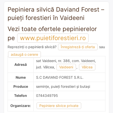
Pepiniera silvică Daviand Forest –
puieți forestieri în Vaideeni
Vezi toate ofertele pepinierelor
pe
www.puietiforestieri.ro
Reprezinți o pepinieră silvică?
Înregistreză-ți oferta
sau
adaugă o recomandare
adaugă o cerere
sat Vaideeni, nr. 386, com. Vaideeni,
Adresă
jud. Vâlcea,
Vaideeni
,
Vâlcea
Nume
S.C DAVIAND FOREST S.R.L.
Produce
semințe, puieți forestieri și butași
Telefon
0744349795
Organizare:
Pepiniere silvice private