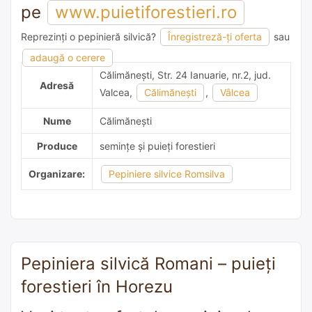
pe
www.puietiforestieri.ro
Reprezinți o pepinieră silvică?
Înregistreză-ți oferta
sau
adaugă o recomandare
adaugă o cerere
Călimăneşti, Str. 24 Ianuarie, nr.2, jud.
Adresă
Valcea,
Călimăneşti
,
Vâlcea
Nume
Călimăneşti
Produce
semințe și puieți forestieri
Organizare:
Pepiniere silvice Romsilva
Pepiniera silvică Romani – puieți
forestieri în Horezu