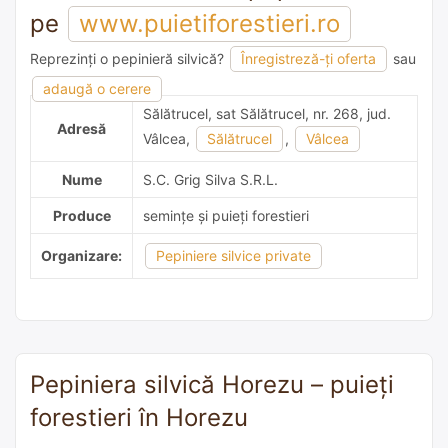
pe
www.puietiforestieri.ro
Reprezinți o pepinieră silvică?
Înregistreză-ți oferta
sau
adaugă o recomandare
adaugă o cerere
Sălătrucel, sat Sălătrucel, nr. 268, jud.
Adresă
Vâlcea,
Sălătrucel
,
Vâlcea
Nume
S.C. Grig Silva S.R.L.
Produce
semințe și puieți forestieri
Organizare:
Pepiniere silvice private
Pepiniera silvică Horezu – puieți
forestieri în Horezu