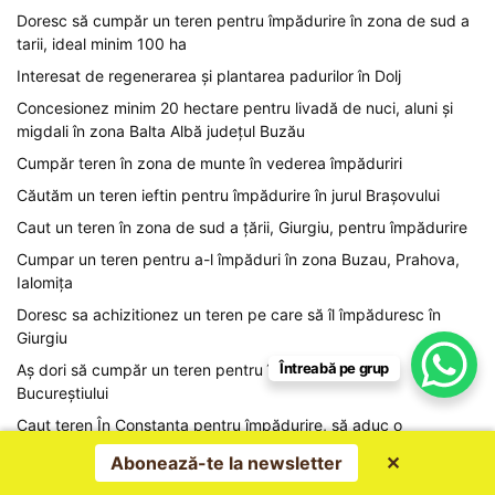
Doresc să cumpăr un teren pentru împădurire în zona de sud a
tarii, ideal minim 100 ha
Interesat de regenerarea și plantarea padurilor în Dolj
Concesionez minim 20 hectare pentru livadă de nuci, aluni și
migdali în zona Balta Albă județul Buzău
Cumpăr teren în zona de munte în vederea împăduriri
Căutăm un teren ieftin pentru împădurire în jurul Brașovului
Caut un teren în zona de sud a țării, Giurgiu, pentru împădurire
Cumpar un teren pentru a-l împăduri în zona Buzau, Prahova,
Ialomița
Doresc sa achizitionez un teren pe care să îl împăduresc în
Giurgiu
Întreabă pe grup
Aș dori să cumpăr un teren pentru împădurire în jurul
Bucureștiului
Caut teren În Constanța pentru împădurire, să aduc o
contributie mediulu
Abonează-te la newsletter
✕
Caut teren pentru împădurire în Căianu Mare, Bistrița-Năsăud și