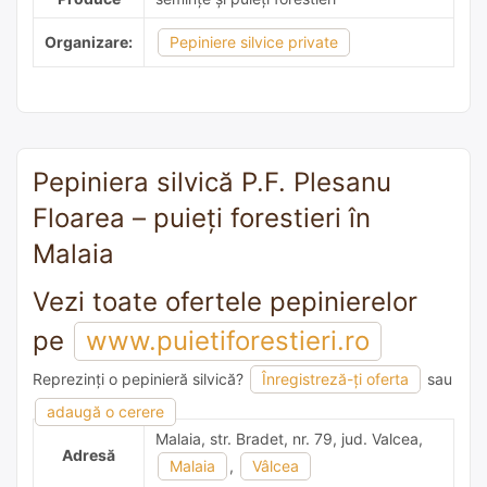
Organizare:
Pepiniere silvice private
Pepiniera silvică P.F. Plesanu
Floarea – puieți forestieri în
Malaia
Vezi toate ofertele pepinierelor
pe
www.puietiforestieri.ro
Reprezinți o pepinieră silvică?
Înregistreză-ți oferta
sau
adaugă o recomandare
adaugă o cerere
Malaia, str. Bradet, nr. 79, jud. Valcea,
Adresă
Malaia
,
Vâlcea