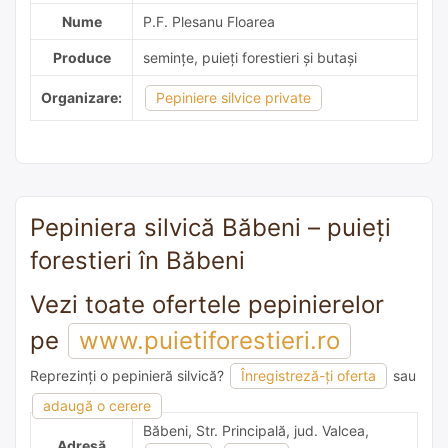
Nume
P.F. Plesanu Floarea
Produce
semințe, puieți forestieri și butași
Organizare:
Pepiniere silvice private
Pepiniera silvică Băbeni – puieți
forestieri în Băbeni
Vezi toate ofertele pepinierelor
pe
www.puietiforestieri.ro
Reprezinți o pepinieră silvică?
Înregistreză-ți oferta
sau
adaugă o recomandare
adaugă o cerere
Băbeni, Str. Principală, jud. Valcea,
Adresă