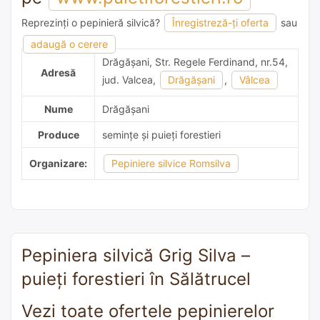
Reprezinți o pepinieră silvică?
Înregistreză-ți oferta
sau
1 recomandare
adaugă o cerere
Drăgăşani, Str. Regele Ferdinand, nr.54,
Adresă
jud. Valcea,
Drăgăşani
,
Vâlcea
Nume
Drăgăşani
Produce
semințe și puieți forestieri
Organizare:
Pepiniere silvice Romsilva
Pepiniera silvică Grig Silva –
puieți forestieri în Sălătrucel
Vezi toate ofertele pepinierelor