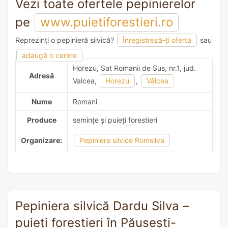
Vezi toate ofertele pepinierelor
pe
www.puietiforestieri.ro
Reprezinți o pepinieră silvică?
Înregistreză-ți oferta
sau
adaugă o recomandare
adaugă o cerere
Horezu, Sat Romanii de Sus, nr.1, jud.
Adresă
Valcea,
Horezu
,
Vâlcea
Nume
Romani
Produce
semințe și puieți forestieri
Organizare:
Pepiniere silvice Romsilva
Pepiniera silvică Dardu Silva –
puieți forestieri în Păusești-