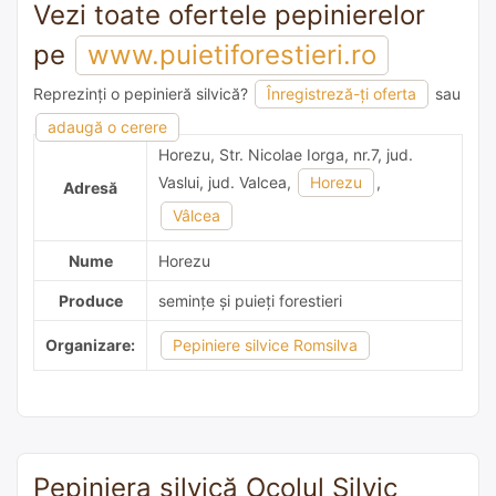
Vezi toate ofertele pepinierelor
pe
www.puietiforestieri.ro
Reprezinți o pepinieră silvică?
Înregistreză-ți oferta
sau
adaugă o recomandare
adaugă o cerere
Horezu, Str. Nicolae Iorga, nr.7, jud.
Vaslui, jud. Valcea,
Horezu
,
Adresă
Vâlcea
Nume
Horezu
Produce
semințe și puieți forestieri
Organizare:
Pepiniere silvice Romsilva
Pepiniera silvică Ocolul Silvic