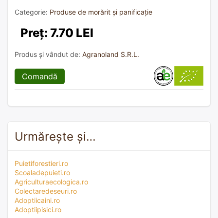
Categorie:
Produse de morărit și panificație
Preț: 7.70 LEI
Produs și vândut de:
Agranoland S.R.L.
Comandă
Urmărește și…
Puietiforestieri.ro
Scoaladepuieti.ro
Agriculturaecologica.ro
Colectaredeseuri.ro
Adoptiicaini.ro
Adoptiipisici.ro