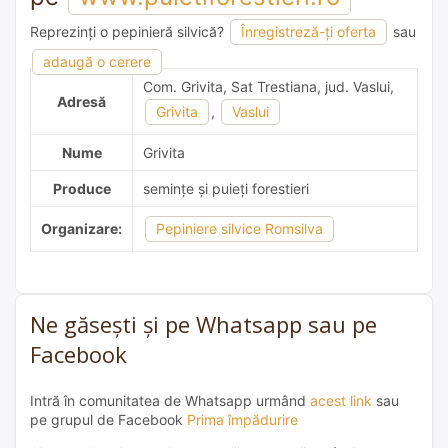
Reprezinți o pepinieră silvică?
Înregistreză-ți oferta
sau
adaugă o recomandare
adaugă o cerere
Com. Grivita, Sat Trestiana, jud. Vaslui,
Adresă
Grivita
,
Vaslui
Nume
Grivita
Produce
semințe și puieți forestieri
Organizare:
Pepiniere silvice Romsilva
Ne găsești și pe Whatsapp sau pe
Facebook
Intră în comunitatea de Whatsapp urmând
acest link
sau
pe grupul de Facebook
Prima împădurire