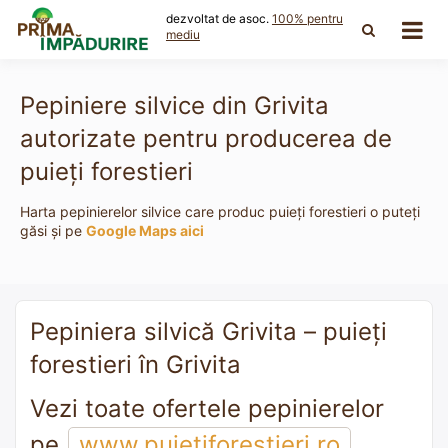
Skip
dezvoltat de asoc.
100% pentru
to
mediu
content
Pepiniere silvice din Grivita
autorizate pentru producerea de
puieți forestieri
Harta pepinierelor silvice care produc puieți forestieri o puteți
găsi și pe
Google Maps aici
Pepiniera silvică Grivita – puieți
forestieri în Grivita
Vezi toate ofertele pepinierelor
pe
www.puietiforestieri.ro