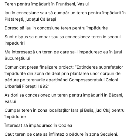
Teren pentru împădurit în Fruntiseni, Vaslui
Iau în concesiune sau să cumpăr un teren pentru împădurit în
Plătărești, județul Călărași
Doresc să iau in concesiune teren pentru împădurire
Sunt dispus sa cumpar sau sa concesionez teren in scopul
impaduririi
Ma interesează un teren pe care sa-l impaduresc eu în jurul
Bucureștiului
Comunicat presa finalizare proiect: ”Extinderea suprafețelor
împădurite din zona de deal prin plantarea unor corpuri de
pădure pe terenurile aparținând Composesoratului Coloni
Urbariali Florești 1892”
As dori sa concesionez un teren pentru împăduriri în Băcani,
Vaslui
Cumpăr teren în zona localităților Iara și Belis, jud Cluj pentru
împădurire
Înteresat să împăduresc în Codlea
Caut teren pe cate sa înfiintez o pădure în zona Secuieni,