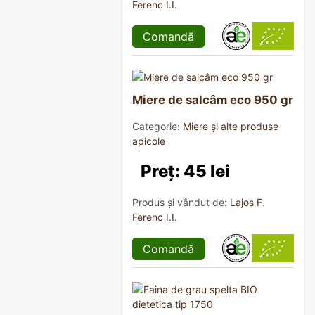
Ferenc I.I.
Comandă
Miere de salcâm eco 950 gr
Categorie:
Miere și alte produse
apicole
Preț: 45 lei
Produs și vândut de:
Lajos F.
Ferenc I.I.
Comandă