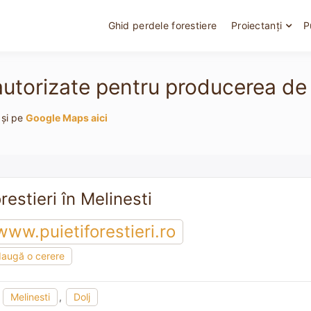
Ghid perdele forestiere
Proiectanți
P
autorizate pentru producerea de p
 și pe
Google Maps aici
restieri în Melinesti
www.puietiforestieri.ro
augă o cerere
,
Melinesti
,
Dolj