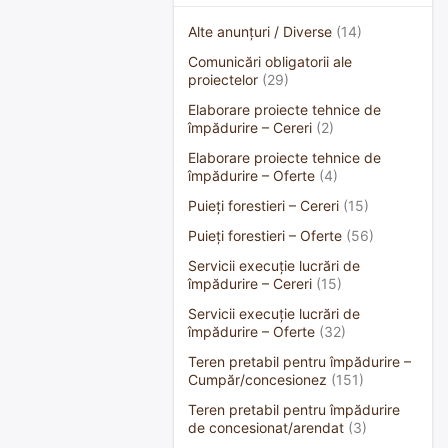
Alte anunțuri / Diverse
(14)
Comunicări obligatorii ale
proiectelor
(29)
Elaborare proiecte tehnice de
împădurire – Cereri
(2)
Elaborare proiecte tehnice de
împădurire – Oferte
(4)
Puieți forestieri – Cereri
(15)
Puieți forestieri – Oferte
(56)
Servicii execuție lucrări de
împădurire – Cereri
(15)
Servicii execuție lucrări de
împădurire – Oferte
(32)
Teren pretabil pentru împădurire –
Cumpăr/concesionez
(151)
Teren pretabil pentru împădurire
de concesionat/arendat
(3)