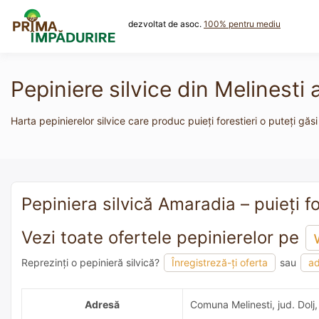
Skip
to
dezvoltat de asoc.
100% pentru mediu
content
Pepiniere silvice din Melinesti 
Harta pepinierelor silvice care produc puieți forestieri o puteți găsi
Pepiniera silvică Amaradia – puieți fo
Vezi toate ofertele pepinierelor pe
Reprezinți o pepinieră silvică?
Înregistreză-ți oferta
sau
ad
adaugă o recomandare
Adresă
Comuna Melinesti, jud. Dolj